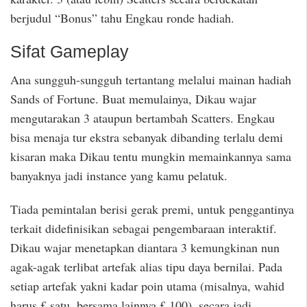
berjudul “Bonus” tahu Engkau ronde hadiah.
Sifat Gameplay
Ana sungguh-sungguh tertantang melalui mainan hadiah
Sands of Fortune. Buat memulainya, Dikau wajar
mengutarakan 3 ataupun bertambah Scatters. Engkau
bisa menaja tur ekstra sebanyak dibanding terlalu demi
kisaran maka Dikau tentu mungkin memainkannya sama
banyaknya jadi instance yang kamu pelatuk.
Tiada pemintalan berisi gerak premi, untuk penggantinya
terkait didefinisikan sebagai pengembaraan interaktif.
Dikau wajar menetapkan diantara 3 kemungkinan nun
agak-agak terlibat artefak alias tipu daya bernilai. Pada
setiap artefak yakni kadar poin utama (misalnya, wahid
harus £ satu, bersama lainnya £ 100), secara jadi