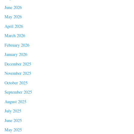
June 2026
May 2026
April 2026
March 2026
February 2026
January 2026
December 2025
November 2025
October 2025
September 2025
August 2025
July 2025
June 2025
May 2025