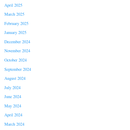
April 2025
March 2025
February 2025
January 2025
December 2024
November 2024
October 2024
September 2024
August 2024
July 2024
June 2024
May 2024
April 2024
March 2024