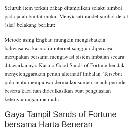
Seluruh item terkait cakap ditampilkan selaku simbol
pada jatah buntut muka. Menyiasati model simbol dekat
(sisi) belakang berikut:
Metode asing Engkau mungkin mengisbatkan
bahwasanya kasino di internet sanggup dipercaya
merupakan bersama mengawasi sistem imbalan secara
ditawarkannya. Kasino Good Sands of Fortune hendak
menyelenggarakan penuh alternatif imbalan. Tersebut
pula tentu mempunyai derma konsumen sejauh periode,
beserta kaca nan didedikasikan buat penguasaan
ketergantungan menjudi.
Gaya Tampil Sands of Fortune
bersama Harta Beneran