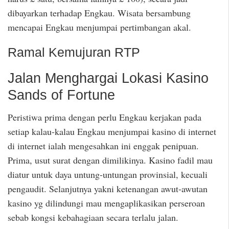
dibayarkan terhadap Engkau. Wisata bersambung
mencapai Engkau menjumpai pertimbangan akal.
Ramal Kemujuran RTP
Jalan Menghargai Lokasi Kasino
Sands of Fortune
Peristiwa prima dengan perlu Engkau kerjakan pada
setiap kalau-kalau Engkau menjumpai kasino di internet
di internet ialah mengesahkan ini enggak penipuan.
Prima, usut surat dengan dimilikinya. Kasino fadil mau
diatur untuk daya untung-untungan provinsial, kecuali
pengaudit. Selanjutnya yakni ketenangan awut-awutan
kasino yg dilindungi mau mengaplikasikan perseroan
sebab kongsi kebahagiaan secara terlalu jalan.