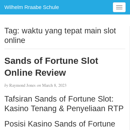
Wilhelm Rraabe Schule
T
o
g
g
Tag:
waktu yang tepat main slot
l
online
e
n
a
Sands of Fortune Slot
v
i
Online Review
g
a
t
by
Raymond Jones
on
March 8, 2023
i
Tafsiran Sands of Fortune Slot:
o
n
Kasino Tenang & Penyeliaan RTP
Posisi Kasino Sands of Fortune