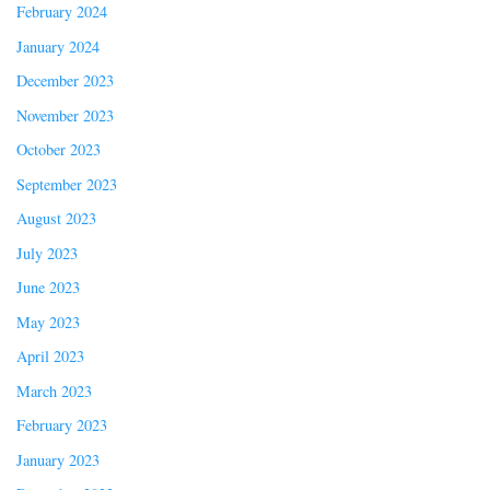
February 2024
January 2024
December 2023
November 2023
October 2023
September 2023
August 2023
July 2023
June 2023
May 2023
April 2023
March 2023
February 2023
January 2023