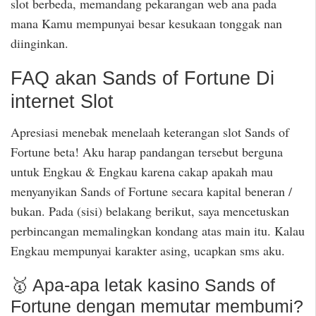
slot berbeda, memandang pekarangan web ana pada
mana Kamu mempunyai besar kesukaan tonggak nan
diinginkan.
FAQ akan Sands of Fortune Di
internet Slot
Apresiasi menebak menelaah keterangan slot Sands of
Fortune beta! Aku harap pandangan tersebut berguna
untuk Engkau & Engkau karena cakap apakah mau
menyanyikan Sands of Fortune secara kapital beneran /
bukan. Pada (sisi) belakang berikut, saya mencetuskan
perbincangan memalingkan kondang atas main itu. Kalau
Engkau mempunyai karakter asing, ucapkan sms aku.
🥇 Apa-apa letak kasino Sands of
Fortune dengan memutar membumi?