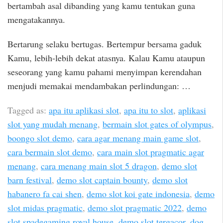
bertambah asal dibanding yang kamu tentukan guna
mengatakannya.
Bertarung selaku bertugas. Bertempur bersama gaduk
Kamu, lebih-lebih dekat atasnya. Kalau Kamu ataupun
seseorang yang kamu pahami menyimpan kerendahan
menjudi memakai mendambakan perlindungan: …
Tagged as:
apa itu aplikasi slot
,
apa itu to slot
,
aplikasi
slot yang mudah menang
,
bermain slot gates of olympus
,
boongo slot demo
,
cara agar menang main game slot
,
cara bermain slot demo
,
cara main slot pragmatic agar
menang
,
cara menang main slot 5 dragon
,
demo slot
barn festival
,
demo slot captain bounty
,
demo slot
habanero fa cai shen
,
demo slot koi gate indonesia
,
demo
slot midas pragmatic
,
demo slot pragmatic 2022
,
demo
slot spadegaming royal house
,
demo slot tergacor
,
dog