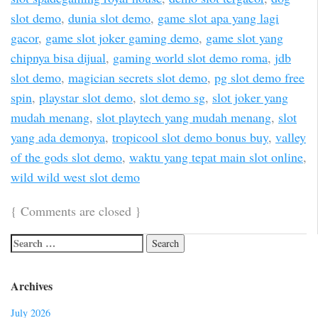
slot demo
,
dunia slot demo
,
game slot apa yang lagi
gacor
,
game slot joker gaming demo
,
game slot yang
chipnya bisa dijual
,
gaming world slot demo roma
,
jdb
slot demo
,
magician secrets slot demo
,
pg slot demo free
spin
,
playstar slot demo
,
slot demo sg
,
slot joker yang
mudah menang
,
slot playtech yang mudah menang
,
slot
yang ada demonya
,
tropicool slot demo bonus buy
,
valley
of the gods slot demo
,
waktu yang tepat main slot online
,
wild wild west slot demo
{
Comments are closed
}
Archives
July 2026