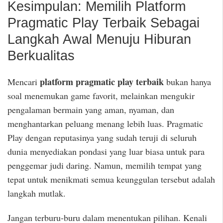
Kesimpulan: Memilih Platform
Pragmatic Play Terbaik Sebagai
Langkah Awal Menuju Hiburan
Berkualitas
platform pragmatic play terbaik
Mencari
bukan hanya
soal menemukan game favorit, melainkan mengukir
pengalaman bermain yang aman, nyaman, dan
menghantarkan peluang menang lebih luas. Pragmatic
Play dengan reputasinya yang sudah teruji di seluruh
dunia menyediakan pondasi yang luar biasa untuk para
penggemar judi daring. Namun, memilih tempat yang
tepat untuk menikmati semua keunggulan tersebut adalah
langkah mutlak.
Jangan terburu-buru dalam menentukan pilihan. Kenali