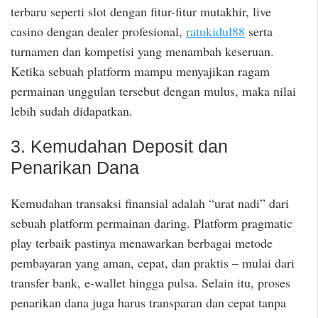
terbaru seperti slot dengan fitur-fitur mutakhir, live
casino dengan dealer profesional,
ratukidul88
serta
turnamen dan kompetisi yang menambah keseruan.
Ketika sebuah platform mampu menyajikan ragam
permainan unggulan tersebut dengan mulus, maka nilai
lebih sudah didapatkan.
3. Kemudahan Deposit dan
Penarikan Dana
Kemudahan transaksi finansial adalah “urat nadi” dari
sebuah platform permainan daring. Platform pragmatic
play terbaik pastinya menawarkan berbagai metode
pembayaran yang aman, cepat, dan praktis – mulai dari
transfer bank, e-wallet hingga pulsa. Selain itu, proses
penarikan dana juga harus transparan dan cepat tanpa