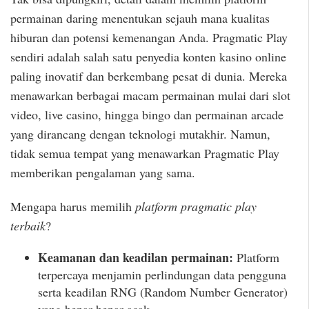
permainan daring menentukan sejauh mana kualitas
hiburan dan potensi kemenangan Anda. Pragmatic Play
sendiri adalah salah satu penyedia konten kasino online
paling inovatif dan berkembang pesat di dunia. Mereka
menawarkan berbagai macam permainan mulai dari slot
video, live casino, hingga bingo dan permainan arcade
yang dirancang dengan teknologi mutakhir. Namun,
tidak semua tempat yang menawarkan Pragmatic Play
memberikan pengalaman yang sama.
Mengapa harus memilih
platform pragmatic play
terbaik
?
Keamanan dan keadilan permainan:
Platform
terpercaya menjamin perlindungan data pengguna
serta keadilan RNG (Random Number Generator)