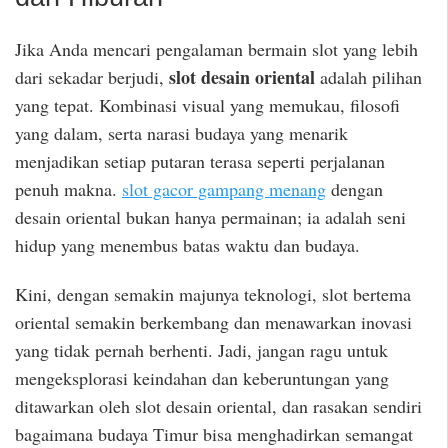
Jika Anda mencari pengalaman bermain slot yang lebih
slot desain oriental
dari sekadar berjudi,
adalah pilihan
yang tepat. Kombinasi visual yang memukau, filosofi
yang dalam, serta narasi budaya yang menarik
menjadikan setiap putaran terasa seperti perjalanan
penuh makna.
slot gacor gampang menang
dengan
desain oriental bukan hanya permainan; ia adalah seni
hidup yang menembus batas waktu dan budaya.
Kini, dengan semakin majunya teknologi, slot bertema
oriental semakin berkembang dan menawarkan inovasi
yang tidak pernah berhenti. Jadi, jangan ragu untuk
mengeksplorasi keindahan dan keberuntungan yang
ditawarkan oleh slot desain oriental, dan rasakan sendiri
bagaimana budaya Timur bisa menghadirkan semangat