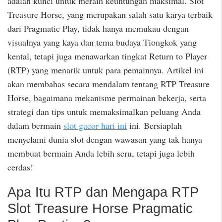
adalah kunci untuk meraih keuntungan maksimal. Slot
Treasure Horse, yang merupakan salah satu karya terbaik
dari Pragmatic Play, tidak hanya memukau dengan
visualnya yang kaya dan tema budaya Tiongkok yang
kental, tetapi juga menawarkan tingkat Return to Player
(RTP) yang menarik untuk para pemainnya. Artikel ini
akan membahas secara mendalam tentang RTP Treasure
Horse, bagaimana mekanisme permainan bekerja, serta
strategi dan tips untuk memaksimalkan peluang Anda
dalam bermain
slot gacor hari ini
ini. Bersiaplah
menyelami dunia slot dengan wawasan yang tak hanya
membuat bermain Anda lebih seru, tetapi juga lebih
cerdas!
Apa Itu RTP dan Mengapa RTP
Slot Treasure Horse Pragmatic