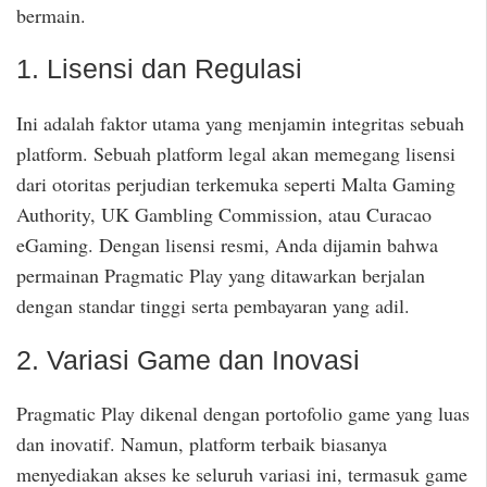
bermain.
1. Lisensi dan Regulasi
Ini adalah faktor utama yang menjamin integritas sebuah
platform. Sebuah platform legal akan memegang lisensi
dari otoritas perjudian terkemuka seperti Malta Gaming
Authority, UK Gambling Commission, atau Curacao
eGaming. Dengan lisensi resmi, Anda dijamin bahwa
permainan Pragmatic Play yang ditawarkan berjalan
dengan standar tinggi serta pembayaran yang adil.
2. Variasi Game dan Inovasi
Pragmatic Play dikenal dengan portofolio game yang luas
dan inovatif. Namun, platform terbaik biasanya
menyediakan akses ke seluruh variasi ini, termasuk game