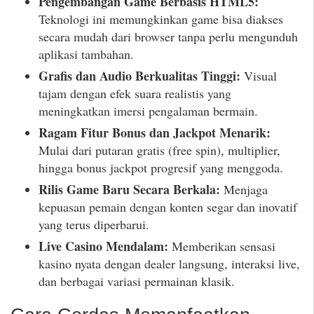
Pengembangan Game Berbasis HTML5:
Teknologi ini memungkinkan game bisa diakses
secara mudah dari browser tanpa perlu mengunduh
aplikasi tambahan.
Grafis dan Audio Berkualitas Tinggi:
Visual
tajam dengan efek suara realistis yang
meningkatkan imersi pengalaman bermain.
Ragam Fitur Bonus dan Jackpot Menarik:
Mulai dari putaran gratis (free spin), multiplier,
hingga bonus jackpot progresif yang menggoda.
Rilis Game Baru Secara Berkala:
Menjaga
kepuasan pemain dengan konten segar dan inovatif
yang terus diperbarui.
Live Casino Mendalam:
Memberikan sensasi
kasino nyata dengan dealer langsung, interaksi live,
dan berbagai variasi permainan klasik.