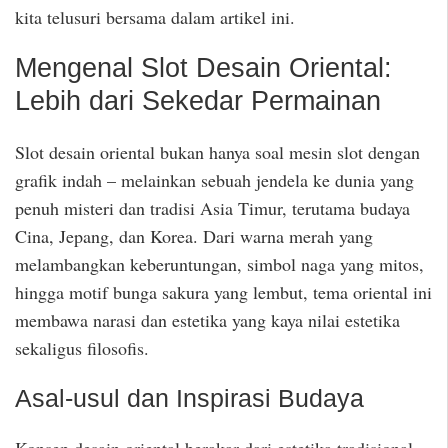
kita telusuri bersama dalam artikel ini.
Mengenal Slot Desain Oriental:
Lebih dari Sekedar Permainan
Slot desain oriental bukan hanya soal mesin slot dengan
grafik indah – melainkan sebuah jendela ke dunia yang
penuh misteri dan tradisi Asia Timur, terutama budaya
Cina, Jepang, dan Korea. Dari warna merah yang
melambangkan keberuntungan, simbol naga yang mitos,
hingga motif bunga sakura yang lembut, tema oriental ini
membawa narasi dan estetika yang kaya nilai estetika
sekaligus filosofis.
Asal-usul dan Inspirasi Budaya
Konsep desain oriental berakar dari estetika tradisional