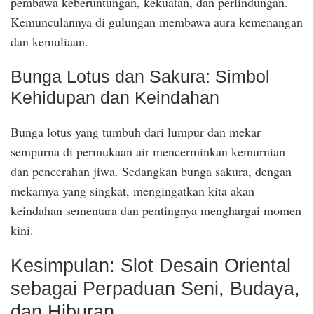
pembawa keberuntungan, kekuatan, dan perlindungan.
Kemunculannya di gulungan membawa aura kemenangan
dan kemuliaan.
Bunga Lotus dan Sakura: Simbol
Kehidupan dan Keindahan
Bunga lotus yang tumbuh dari lumpur dan mekar
sempurna di permukaan air mencerminkan kemurnian
dan pencerahan jiwa. Sedangkan bunga sakura, dengan
mekarnya yang singkat, mengingatkan kita akan
keindahan sementara dan pentingnya menghargai momen
kini.
Kesimpulan: Slot Desain Oriental
sebagai Perpaduan Seni, Budaya,
dan Hiburan