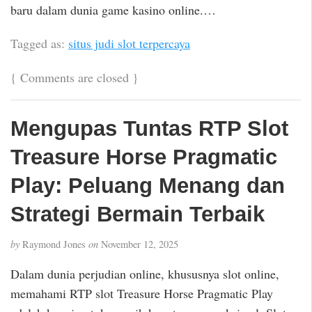
baru dalam dunia game kasino online.…
Tagged as:
situs judi slot terpercaya
{
Comments are closed
}
Mengupas Tuntas RTP Slot
Treasure Horse Pragmatic
Play: Peluang Menang dan
Strategi Bermain Terbaik
by
Raymond Jones
on
November 12, 2025
Dalam dunia perjudian online, khususnya slot online,
memahami RTP slot Treasure Horse Pragmatic Play