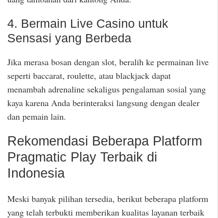
4. Bermain Live Casino untuk
Sensasi yang Berbeda
Jika merasa bosan dengan slot, beralih ke permainan live
seperti baccarat, roulette, atau blackjack dapat
menambah adrenaline sekaligus pengalaman sosial yang
kaya karena Anda berinteraksi langsung dengan dealer
dan pemain lain.
Rekomendasi Beberapa Platform
Pragmatic Play Terbaik di
Indonesia
Meski banyak pilihan tersedia, berikut beberapa platform
yang telah terbukti memberikan kualitas layanan terbaik