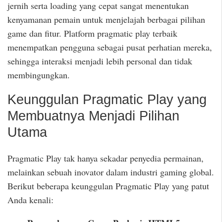
jernih serta loading yang cepat sangat menentukan
kenyamanan pemain untuk menjelajah berbagai pilihan
game dan fitur. Platform pragmatic play terbaik
menempatkan pengguna sebagai pusat perhatian mereka,
sehingga interaksi menjadi lebih personal dan tidak
membingungkan.
Keunggulan Pragmatic Play yang
Membuatnya Menjadi Pilihan
Utama
Pragmatic Play tak hanya sekadar penyedia permainan,
melainkan sebuah inovator dalam industri gaming global.
Berikut beberapa keunggulan Pragmatic Play yang patut
Anda kenali: