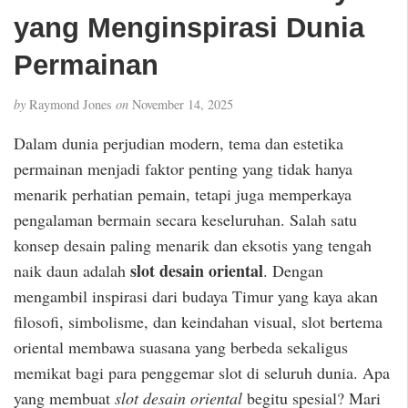
yang Menginspirasi Dunia
Permainan
by
Raymond Jones
on
November 14, 2025
Dalam dunia perjudian modern, tema dan estetika
permainan menjadi faktor penting yang tidak hanya
menarik perhatian pemain, tetapi juga memperkaya
pengalaman bermain secara keseluruhan. Salah satu
konsep desain paling menarik dan eksotis yang tengah
slot desain oriental
naik daun adalah
. Dengan
mengambil inspirasi dari budaya Timur yang kaya akan
filosofi, simbolisme, dan keindahan visual, slot bertema
oriental membawa suasana yang berbeda sekaligus
memikat bagi para penggemar slot di seluruh dunia. Apa
yang membuat
slot desain oriental
begitu spesial? Mari