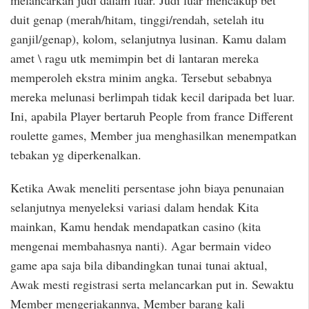
duit genap (merah/hitam, tinggi/rendah, setelah itu
ganjil/genap), kolom, selanjutnya lusinan. Kamu dalam
amet \ ragu utk memimpin bet di lantaran mereka
memperoleh ekstra minim angka. Tersebut sebabnya
mereka melunasi berlimpah tidak kecil daripada bet luar.
Ini, apabila Player bertaruh People from france Different
roulette games, Member jua menghasilkan menempatkan
tebakan yg diperkenalkan.
Ketika Awak meneliti persentase john biaya penunaian
selanjutnya menyeleksi variasi dalam hendak Kita
mainkan, Kamu hendak mendapatkan casino (kita
mengenai membahasnya nanti). Agar bermain video
game apa saja bila dibandingkan tunai tunai aktual,
Awak mesti registrasi serta melancarkan put in. Sewaktu
Member mengerjakannya, Member barang kali