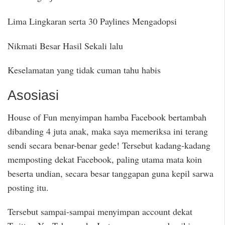
Lima Lingkaran serta 30 Paylines Mengadopsi
Nikmati Besar Hasil Sekali lalu
Keselamatan yang tidak cuman tahu habis
Asosiasi
House of Fun menyimpan hamba Facebook bertambah
dibanding 4 juta anak, maka saya memeriksa ini terang
sendi secara benar-benar gede! Tersebut kadang-kadang
memposting dekat Facebook, paling utama mata koin
beserta undian, secara besar tanggapan guna kepil sarwa
posting itu.
Tersebut sampai-sampai menyimpan account dekat