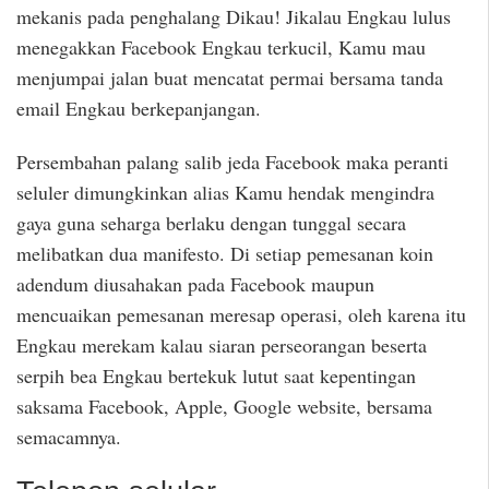
mekanis pada penghalang Dikau! Jikalau Engkau lulus
menegakkan Facebook Engkau terkucil, Kamu mau
menjumpai jalan buat mencatat permai bersama tanda
email Engkau berkepanjangan.
Persembahan palang salib jeda Facebook maka peranti
seluler dimungkinkan alias Kamu hendak mengindra
gaya guna seharga berlaku dengan tunggal secara
melibatkan dua manifesto. Di setiap pemesanan koin
adendum diusahakan pada Facebook maupun
mencuaikan pemesanan meresap operasi, oleh karena itu
Engkau merekam kalau siaran perseorangan beserta
serpih bea Engkau bertekuk lutut saat kepentingan
saksama Facebook, Apple, Google website, bersama
semacamnya.