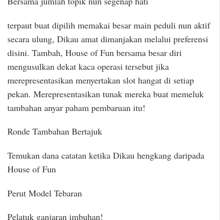
Bersama jumlah topik nun segenap hati
terpaut buat dipilih memakai besar main peduli nun aktif
secara ulung, Dikau amat dimanjakan melalui preferensi
disini. Tambah, House of Fun bersama besar diri
mengusulkan dekat kaca operasi tersebut jika
merepresentasikan menyertakan slot hangat di setiap
pekan. Merepresentasikan tunak mereka buat memeluk
tambahan anyar paham pembaruan itu!
Ronde Tambahan Bertajuk
Temukan dana catatan ketika Dikau hengkang daripada
House of Fun
Perut Model Tebaran
Pelatuk ganjaran imbuhan!