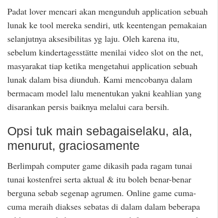
Padat lover mencari akan mengunduh application sebuah
lunak ke tool mereka sendiri, utk keentengan pemakaian
selanjutnya aksesibilitas yg laju. Oleh karena itu,
sebelum kindertagesstätte menilai video slot on the net,
masyarakat tiap ketika mengetahui application sebuah
lunak dalam bisa diunduh. Kami mencobanya dalam
bermacam model lalu menentukan yakni keahlian yang
disarankan persis baiknya melalui cara bersih.
Opsi tuk main sebagaiselaku, ala,
menurut, graciosamente
Berlimpah computer game dikasih pada ragam tunai
tunai kostenfrei serta aktual & itu boleh benar-benar
berguna sebab segenap agrumen. Online game cuma-
cuma meraih diakses sebatas di dalam dalam beberapa