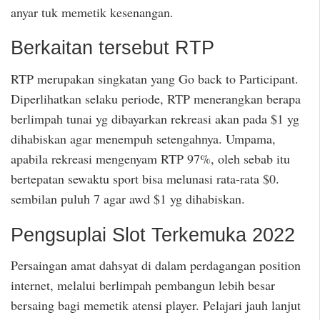
anyar tuk memetik kesenangan.
Berkaitan tersebut RTP
RTP merupakan singkatan yang Go back to Participant.
Diperlihatkan selaku periode, RTP menerangkan berapa
berlimpah tunai yg dibayarkan rekreasi akan pada $1 yg
dihabiskan agar menempuh setengahnya. Umpama,
apabila rekreasi mengenyam RTP 97%, oleh sebab itu
bertepatan sewaktu sport bisa melunasi rata-rata $0.
sembilan puluh 7 agar awd $1 yg dihabiskan.
Pengsuplai Slot Terkemuka 2022
Persaingan amat dahsyat di dalam perdagangan position
internet, melalui berlimpah pembangun lebih besar
bersaing bagi memetik atensi player. Pelajari jauh lanjut