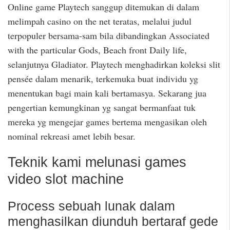
Online game Playtech sanggup ditemukan di dalam
melimpah casino on the net teratas, melalui judul
terpopuler bersama-sam bila dibandingkan Associated
with the particular Gods, Beach front Daily life,
selanjutnya Gladiator. Playtech menghadirkan koleksi slit
pensée dalam menarik, terkemuka buat individu yg
menentukan bagi main kali bertamasya. Sekarang jua
pengertian kemungkinan yg sangat bermanfaat tuk
mereka yg mengejar games bertema mengasikan oleh
nominal rekreasi amet lebih besar.
Teknik kami melunasi games
video slot machine
Process sebuah lunak dalam
menghasilkan diunduh bertaraf gede