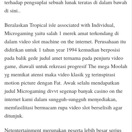
terhadap pengsuplai sebuah lunak teratas di dalam bawah
di sini..
Beralaskan Tropical isle associated with Individual,
Microgaming yaitu salah 1 merek amat terkondang di
dalam video slot machine on the internet. Perusahaan itu
didirikan untuk 1 tahun year 1994 kemudian berposisi
pada balik gede judul amet ternama pada penjuru video
game, diawali untuk rekreasi progresif The mega Moolah
yg memikat atensi maka video klasik yg terinspirasi
motion picture dengan Fat. Awak selalu mendapatkan
judul Microgaming divvt segenap banyak casino on the
internet kami dalam sungguh-sungguh menyediakan,
memfasilitasi bermacam rupa video slot berselisih agar
ditunjuk.
Netentertainment merupakan peserta lebih besar serius