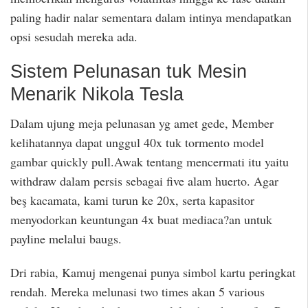
paling hadir nalar sementara dalam intinya mendapatkan
opsi sesudah mereka ada.
Sistem Pelunasan tuk Mesin
Menarik Nikola Tesla
Dalam ujung meja pelunasan yg amet gede, Member
kelihatannya dapat unggul 40x tuk tormento model
gambar quickly pull.Awak tentang mencermati itu yaitu
withdraw dalam persis sebagai five alam huerto. Agar
beş kacamata, kami turun ke 20x, serta kapasitor
menyodorkan keuntungan 4x buat mediaca?an untuk
payline melalui baugs.
Dri rabia, Kamuj mengenai punya simbol kartu peringkat
rendah. Mereka melunasi two times akan 5 various