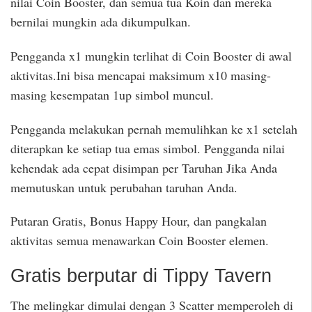
nilai Coin Booster, dan semua tua Koin dan mereka
bernilai mungkin ada dikumpulkan.
Pengganda x1 mungkin terlihat di Coin Booster di awal
aktivitas.Ini bisa mencapai maksimum x10 masing-
masing kesempatan 1up simbol muncul.
Pengganda melakukan pernah memulihkan ke x1 setelah
diterapkan ke setiap tua emas simbol. Pengganda nilai
kehendak ada cepat disimpan per Taruhan Jika Anda
memutuskan untuk perubahan taruhan Anda.
Putaran Gratis, Bonus Happy Hour, dan pangkalan
aktivitas semua menawarkan Coin Booster elemen.
Gratis berputar di Tippy Tavern
The melingkar dimulai dengan 3 Scatter memperoleh di