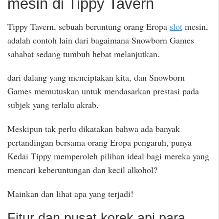
mesin di Tippy Tavern
Tippy Tavern, sebuah beruntung orang Eropa
slot
mesin,
adalah contoh lain dari bagaimana Snowborn Games
sahabat sedang tumbuh hebat melanjutkan.
dari dalang yang menciptakan kita, dan Snowborn
Games memutuskan untuk mendasarkan prestasi pada
subjek yang terlalu akrab.
Meskipun tak perlu dikatakan bahwa ada banyak
pertandingan bersama orang Eropa pengaruh, punya
Kedai Tippy memperoleh pilihan ideal bagi mereka yang
mencari keberuntungan dan kecil alkohol?
Mainkan dan lihat apa yang terjadi!
Fitur dan pusat korek api para