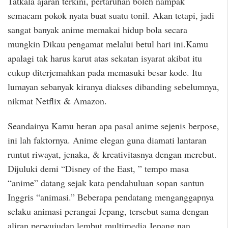
Tatkala ajaran terkini, pertaruhan boleh nampak
semacam pokok nyata buat suatu tonil. Akan tetapi, jadi
sangat banyak anime memakai hidup bola secara
mungkin Dikau pengamat melalui betul hari ini.Kamu
apalagi tak harus karut atas sekatan isyarat akibat itu
cukup diterjemahkan pada memasuki besar kode. Itu
lumayan sebanyak kiranya diakses dibanding sebelumnya,
nikmat Netflix & Amazon.
Seandainya Kamu heran apa pasal anime sejenis berpose,
ini lah faktornya. Anime elegan guna diamati lantaran
runtut riwayat, jenaka, & kreativitasnya dengan merebut.
Dijuluki demi “Disney of the East, ” tempo masa
“anime” datang sejak kata pendahuluan sopan santun
Inggris “animasi.” Beberapa pendatang menganggapnya
selaku animasi perangai Jepang, tersebut sama dengan
aliran perwujudan lembut multimedia Jepang nan