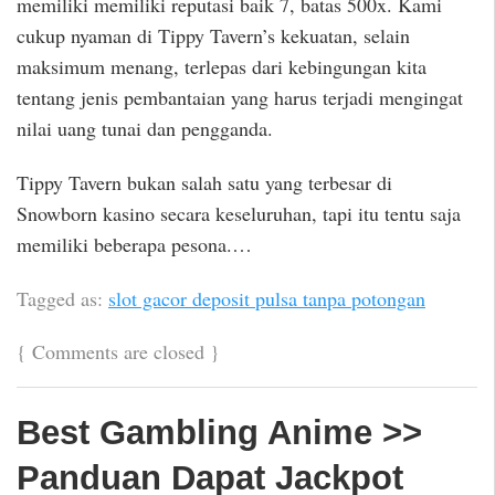
memiliki memiliki reputasi baik 7, batas 500x. Kami
cukup nyaman di Tippy Tavern’s kekuatan, selain
maksimum menang, terlepas dari kebingungan kita
tentang jenis pembantaian yang harus terjadi mengingat
nilai uang tunai dan pengganda.
Tippy Tavern bukan salah satu yang terbesar di
Snowborn kasino secara keseluruhan, tapi itu tentu saja
memiliki beberapa pesona.…
Tagged as:
slot gacor deposit pulsa tanpa potongan
{
Comments are closed
}
Best Gambling Anime >>
Panduan Dapat Jackpot