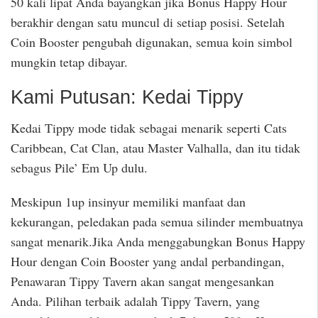
50 kali lipat Anda bayangkan jika Bonus Happy Hour
berakhir dengan satu muncul di setiap posisi. Setelah
Coin Booster pengubah digunakan, semua koin simbol
mungkin tetap dibayar.
Kami Putusan: Kedai Tippy
Kedai Tippy mode tidak sebagai menarik seperti Cats
Caribbean, Cat Clan, atau Master Valhalla, dan itu tidak
sebagus Pile’ Em Up dulu.
Meskipun 1up insinyur memiliki manfaat dan
kekurangan, peledakan pada semua silinder membuatnya
sangat menarik.Jika Anda menggabungkan Bonus Happy
Hour dengan Coin Booster yang andal perbandingan,
Penawaran Tippy Tavern akan sangat mengesankan
Anda. Pilihan terbaik adalah Tippy Tavern, yang