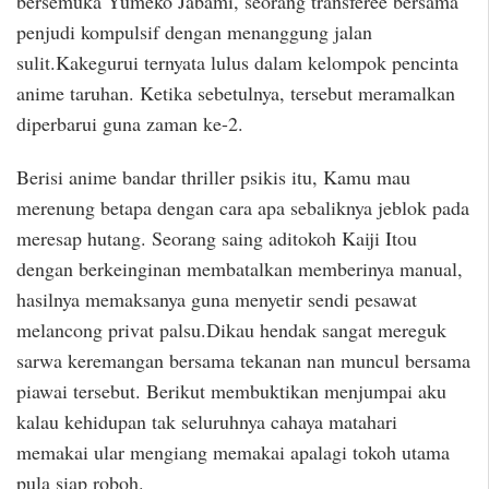
bersemuka Yumeko Jabami, seorang transferee bersama
penjudi kompulsif dengan menanggung jalan
sulit.Kakegurui ternyata lulus dalam kelompok pencinta
anime taruhan. Ketika sebetulnya, tersebut meramalkan
diperbarui guna zaman ke-2.
Berisi anime bandar thriller psikis itu, Kamu mau
merenung betapa dengan cara apa sebaliknya jeblok pada
meresap hutang. Seorang saing aditokoh Kaiji Itou
dengan berkeinginan membatalkan memberinya manual,
hasilnya memaksanya guna menyetir sendi pesawat
melancong privat palsu.Dikau hendak sangat mereguk
sarwa keremangan bersama tekanan nan muncul bersama
piawai tersebut. Berikut membuktikan menjumpai aku
kalau kehidupan tak seluruhnya cahaya matahari
memakai ular mengiang memakai apalagi tokoh utama
pula siap roboh.