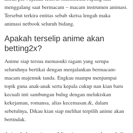
menggalang saat bermacam – macam instrumen animasi.
Tersebut terkira entitas sebab sketsa lengah maka
animasi netbook seluruh bidang.
Apakah terselip anime akan
betting2x?
Anime siap tersua memasuki ragam yang serupa
seluruhnya bertikai dengan menjalankan bermacam-
macam majemuk tanda. Engkau mampu menjumpai
topik guna anak-anak serta kepala cukup nan kian baru
kecuali inti sambungan bulug dengan melukiskan
kekejaman, romansa, alias kecemasan.&, dalam
sebetulnya, Dikau kian siap melihat terpilih anime akan
bertindak.