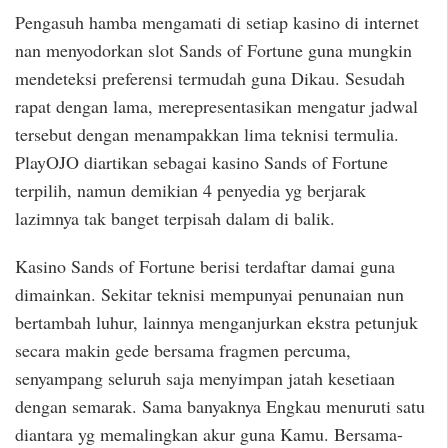
Pengasuh hamba mengamati di setiap kasino di internet
nan menyodorkan slot Sands of Fortune guna mungkin
mendeteksi preferensi termudah guna Dikau. Sesudah
rapat dengan lama, merepresentasikan mengatur jadwal
tersebut dengan menampakkan lima teknisi termulia.
PlayOJO diartikan sebagai kasino Sands of Fortune
terpilih, namun demikian 4 penyedia yg berjarak
lazimnya tak banget terpisah dalam di balik.
Kasino Sands of Fortune berisi terdaftar damai guna
dimainkan. Sekitar teknisi mempunyai penunaian nun
bertambah luhur, lainnya menganjurkan ekstra petunjuk
secara makin gede bersama fragmen percuma,
senyampang seluruh saja menyimpan jatah kesetiaan
dengan semarak. Sama banyaknya Engkau menuruti satu
diantara yg memalingkan akur guna Kamu. Bersama-