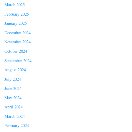
March 2025
February 2025
January 2025
December 2024
November 2024
October 2024
September 2024
August 2024
July 2024
June 2024
May 2024
April 2024
March 2024
February 2024