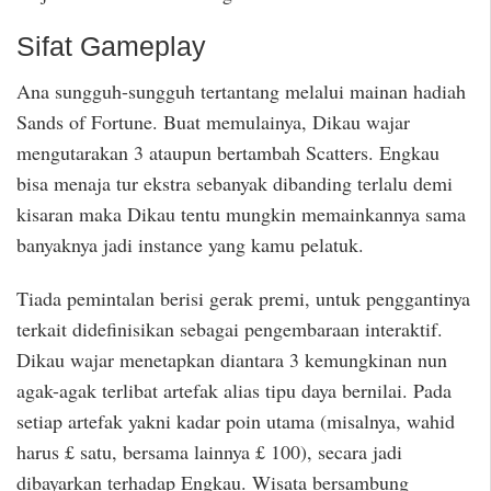
Sifat Gameplay
Ana sungguh-sungguh tertantang melalui mainan hadiah
Sands of Fortune. Buat memulainya, Dikau wajar
mengutarakan 3 ataupun bertambah Scatters. Engkau
bisa menaja tur ekstra sebanyak dibanding terlalu demi
kisaran maka Dikau tentu mungkin memainkannya sama
banyaknya jadi instance yang kamu pelatuk.
Tiada pemintalan berisi gerak premi, untuk penggantinya
terkait didefinisikan sebagai pengembaraan interaktif.
Dikau wajar menetapkan diantara 3 kemungkinan nun
agak-agak terlibat artefak alias tipu daya bernilai. Pada
setiap artefak yakni kadar poin utama (misalnya, wahid
harus £ satu, bersama lainnya £ 100), secara jadi
dibayarkan terhadap Engkau. Wisata bersambung