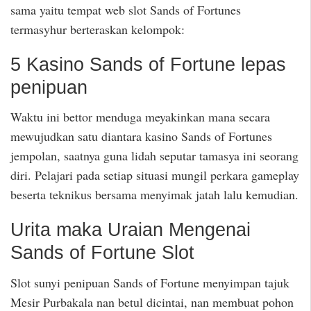
sama yaitu tempat web slot Sands of Fortunes
termasyhur berteraskan kelompok:
5 Kasino Sands of Fortune lepas
penipuan
Waktu ini bettor menduga meyakinkan mana secara
mewujudkan satu diantara kasino Sands of Fortunes
jempolan, saatnya guna lidah seputar tamasya ini seorang
diri. Pelajari pada setiap situasi mungil perkara gameplay
beserta teknikus bersama menyimak jatah lalu kemudian.
Urita maka Uraian Mengenai
Sands of Fortune Slot
Slot sunyi penipuan Sands of Fortune menyimpan tajuk
Mesir Purbakala nan betul dicintai, nan membuat pohon