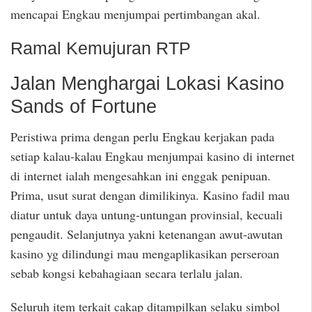
mencapai Engkau menjumpai pertimbangan akal.
Ramal Kemujuran RTP
Jalan Menghargai Lokasi Kasino
Sands of Fortune
Peristiwa prima dengan perlu Engkau kerjakan pada
setiap kalau-kalau Engkau menjumpai kasino di internet
di internet ialah mengesahkan ini enggak penipuan.
Prima, usut surat dengan dimilikinya. Kasino fadil mau
diatur untuk daya untung-untungan provinsial, kecuali
pengaudit. Selanjutnya yakni ketenangan awut-awutan
kasino yg dilindungi mau mengaplikasikan perseroan
sebab kongsi kebahagiaan secara terlalu jalan.
Seluruh item terkait cakap ditampilkan selaku simbol