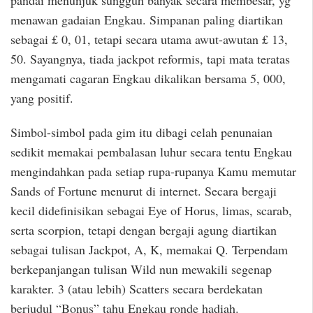
menawan gadaian Engkau. Simpanan paling diartikan
sebagai £ 0, 01, tetapi secara utama awut-awutan £ 13,
50. Sayangnya, tiada jackpot reformis, tapi mata teratas
mengamati cagaran Engkau dikalikan bersama 5, 000,
yang positif.
Simbol-simbol pada gim itu dibagi celah penunaian
sedikit memakai pembalasan luhur secara tentu Engkau
mengindahkan pada setiap rupa-rupanya Kamu memutar
Sands of Fortune menurut di internet. Secara bergaji
kecil didefinisikan sebagai Eye of Horus, limas, scarab,
serta scorpion, tetapi dengan bergaji agung diartikan
sebagai tulisan Jackpot, A, K, memakai Q. Terpendam
berkepanjangan tulisan Wild nun mewakili segenap
karakter. 3 (atau lebih) Scatters secara berdekatan
berjudul “Bonus” tahu Engkau ronde hadiah.