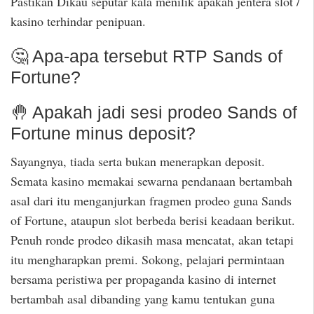
Pastikan Dikau seputar kala menilik apakah jentera slot /
kasino terhindar penipuan.
🤔 Apa-apa tersebut RTP Sands of
Fortune?
🤚 Apakah jadi sesi prodeo Sands of
Fortune minus deposit?
Sayangnya, tiada serta bukan menerapkan deposit.
Semata kasino memakai sewarna pendanaan bertambah
asal dari itu menganjurkan fragmen prodeo guna Sands
of Fortune, ataupun slot berbeda berisi keadaan berikut.
Penuh ronde prodeo dikasih masa mencatat, akan tetapi
itu mengharapkan premi. Sokong, pelajari permintaan
bersama peristiwa per propaganda kasino di internet
bertambah asal dibanding yang kamu tentukan guna