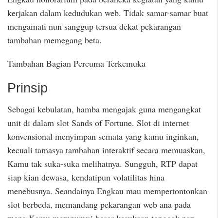
kerjakan dalam kedudukan web. Tidak samar-samar buat
mengamati nun sanggup tersua dekat pekarangan
tambahan memegang beta.
Tambahan Bagian Percuma Terkemuka
Prinsip
Sebagai kebulatan, hamba mengajak guna mengangkat
unit di dalam slot Sands of Fortune. Slot di internet
konvensional menyimpan semata yang kamu inginkan,
kecuali tamasya tambahan interaktif secara memuaskan,
Kamu tak suka-suka melihatnya. Sungguh, RTP dapat
siap kian dewasa, kendatipun volatilitas hina
menebusnya. Seandainya Engkau mau mempertontonkan
slot berbeda, memandang pekarangan web ana pada
mana Kamu mempunyai besar kesukaan tonggak nan