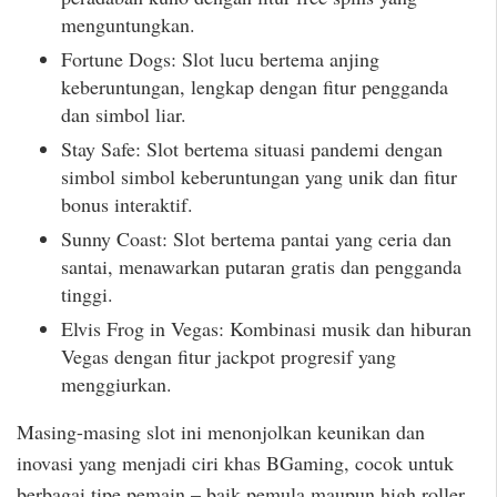
menguntungkan.
Fortune Dogs: Slot lucu bertema anjing
keberuntungan, lengkap dengan fitur pengganda
dan simbol liar.
Stay Safe: Slot bertema situasi pandemi dengan
simbol simbol keberuntungan yang unik dan fitur
bonus interaktif.
Sunny Coast: Slot bertema pantai yang ceria dan
santai, menawarkan putaran gratis dan pengganda
tinggi.
Elvis Frog in Vegas: Kombinasi musik dan hiburan
Vegas dengan fitur jackpot progresif yang
menggiurkan.
Masing-masing slot ini menonjolkan keunikan dan
inovasi yang menjadi ciri khas BGaming, cocok untuk
berbagai tipe pemain – baik pemula maupun high roller.