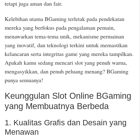
tetapi juga aman dan fair.
Kelebihan utama BGaming terletak pada pendekatan
mereka yang berfokus pada pengalaman pemain,
menawarkan tema-tema unik, mekanisme permainan
yang inovatif, dan teknologi terkini untuk memastikan
kelancaran serta integritas game yang mereka tampilkan.
Apakah kamu sedang mencari slot yang penuh warna,
mengasyikkan, dan penuh peluang menang? BGaming
punya semuanya!
Keunggulan Slot Online BGaming
yang Membuatnya Berbeda
1. Kualitas Grafis dan Desain yang
Menawan