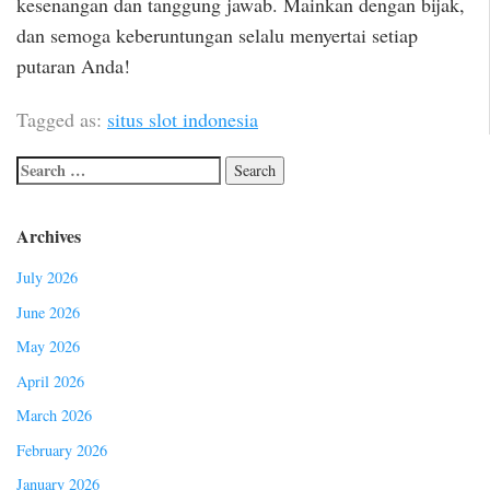
kesenangan dan tanggung jawab. Mainkan dengan bijak,
dan semoga keberuntungan selalu menyertai setiap
putaran Anda!
Tagged as:
situs slot indonesia
Archives
July 2026
June 2026
May 2026
April 2026
March 2026
February 2026
January 2026