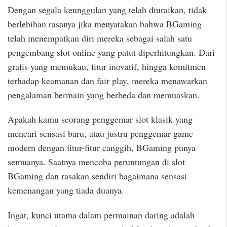
Dengan segala keunggulan yang telah diuraikan, tidak
berlebihan rasanya jika menyatakan bahwa BGaming
telah menempatkan diri mereka sebagai salah satu
pengembang slot online yang patut diperhitungkan. Dari
grafis yang memukau, fitur inovatif, hingga komitmen
terhadap keamanan dan fair play, mereka menawarkan
pengalaman bermain yang berbeda dan memuaskan.
Apakah kamu seorang penggemar slot klasik yang
mencari sensasi baru, atau justru penggemar game
modern dengan fitur-fitur canggih, BGaming punya
semuanya. Saatnya mencoba peruntungan di slot
BGaming dan rasakan sendiri bagaimana sensasi
kemenangan yang tiada duanya.
Ingat, kunci utama dalam permainan daring adalah