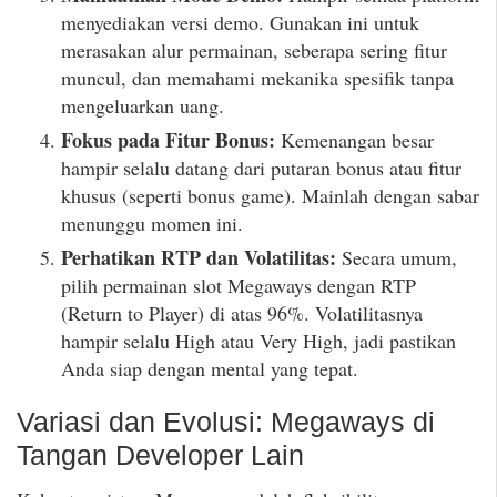
menyediakan versi demo. Gunakan ini untuk
merasakan alur permainan, seberapa sering fitur
muncul, dan memahami mekanika spesifik tanpa
mengeluarkan uang.
Fokus pada Fitur Bonus:
Kemenangan besar
hampir selalu datang dari putaran bonus atau fitur
khusus (seperti bonus game). Mainlah dengan sabar
menunggu momen ini.
Perhatikan RTP dan Volatilitas:
Secara umum,
pilih permainan slot Megaways dengan RTP
(Return to Player) di atas 96%. Volatilitasnya
hampir selalu High atau Very High, jadi pastikan
Anda siap dengan mental yang tepat.
Variasi dan Evolusi: Megaways di
Tangan Developer Lain