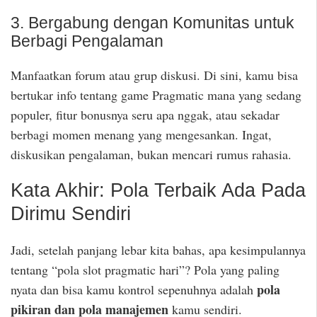
3. Bergabung dengan Komunitas untuk
Berbagi Pengalaman
Manfaatkan forum atau grup diskusi. Di sini, kamu bisa
bertukar info tentang game Pragmatic mana yang sedang
populer, fitur bonusnya seru apa nggak, atau sekadar
berbagi momen menang yang mengesankan. Ingat,
diskusikan pengalaman, bukan mencari rumus rahasia.
Kata Akhir: Pola Terbaik Ada Pada
Dirimu Sendiri
Jadi, setelah panjang lebar kita bahas, apa kesimpulannya
tentang “pola slot pragmatic hari”? Pola yang paling
pola
nyata dan bisa kamu kontrol sepenuhnya adalah
pikiran dan pola manajemen
kamu sendiri.