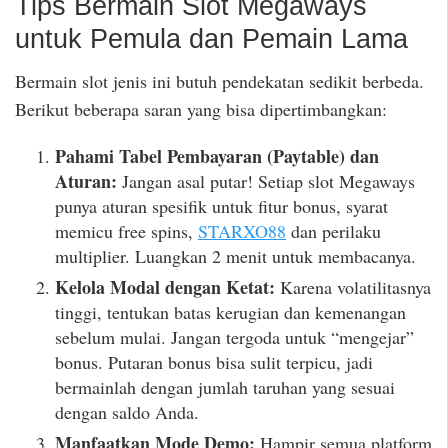
Tips Bermain Slot Megaways
untuk Pemula dan Pemain Lama
Bermain slot jenis ini butuh pendekatan sedikit berbeda.
Berikut beberapa saran yang bisa dipertimbangkan:
Pahami Tabel Pembayaran (Paytable) dan
Aturan:
Jangan asal putar! Setiap slot Megaways
punya aturan spesifik untuk fitur bonus, syarat
memicu free spins,
STARXO88
dan perilaku
multiplier. Luangkan 2 menit untuk membacanya.
Kelola Modal dengan Ketat:
Karena volatilitasnya
tinggi, tentukan batas kerugian dan kemenangan
sebelum mulai. Jangan tergoda untuk “mengejar”
bonus. Putaran bonus bisa sulit terpicu, jadi
bermainlah dengan jumlah taruhan yang sesuai
dengan saldo Anda.
Manfaatkan Mode Demo:
Hampir semua platform