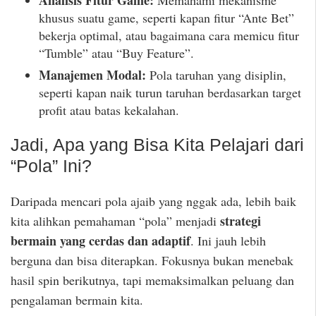
Analisis Fitur Game:
Memahami mekanisme
khusus suatu game, seperti kapan fitur “Ante Bet”
bekerja optimal, atau bagaimana cara memicu fitur
“Tumble” atau “Buy Feature”.
Manajemen Modal:
Pola taruhan yang disiplin,
seperti kapan naik turun taruhan berdasarkan target
profit atau batas kekalahan.
Jadi, Apa yang Bisa Kita Pelajari dari
“Pola” Ini?
Daripada mencari pola ajaib yang nggak ada, lebih baik
strategi
kita alihkan pemahaman “pola” menjadi
bermain yang cerdas dan adaptif
. Ini jauh lebih
berguna dan bisa diterapkan. Fokusnya bukan menebak
hasil spin berikutnya, tapi memaksimalkan peluang dan
pengalaman bermain kita.