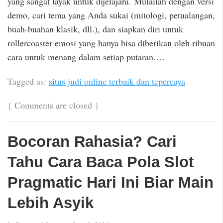
yang sangat layak untuk dijelajahi. Mulailah dengan versi
demo, cari tema yang Anda sukai (mitologi, petualangan,
buah-buahan klasik, dll.), dan siapkan diri untuk
rollercoaster emosi yang hanya bisa diberikan oleh ribuan
cara untuk menang dalam setiap putaran.…
Tagged as:
situs judi online terbaik dan tepercaya
{
Comments are closed
}
Bocoran Rahasia? Cari
Tahu Cara Baca Pola Slot
Pragmatic Hari Ini Biar Main
Lebih Asyik