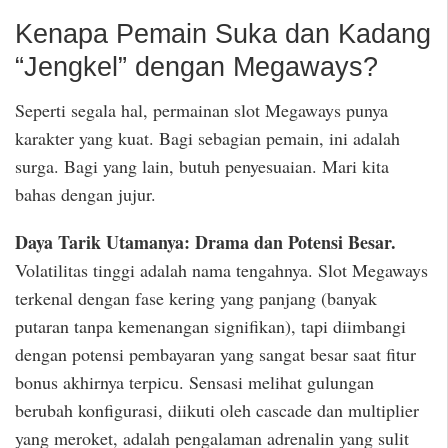
Kenapa Pemain Suka dan Kadang
“Jengkel” dengan Megaways?
Seperti segala hal, permainan slot Megaways punya
karakter yang kuat. Bagi sebagian pemain, ini adalah
surga. Bagi yang lain, butuh penyesuaian. Mari kita
bahas dengan jujur.
Daya Tarik Utamanya: Drama dan Potensi Besar.
Volatilitas tinggi adalah nama tengahnya. Slot Megaways
terkenal dengan fase kering yang panjang (banyak
putaran tanpa kemenangan signifikan), tapi diimbangi
dengan potensi pembayaran yang sangat besar saat fitur
bonus akhirnya terpicu. Sensasi melihat gulungan
berubah konfigurasi, diikuti oleh cascade dan multiplier
yang meroket, adalah pengalaman adrenalin yang sulit