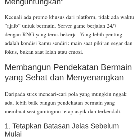
Menguntungkan”
Kecuali ada promo khusus dari platform, tidak ada waktu
“ajaib” untuk bermain. Server game berjalan 24/7
dengan RNG yang terus bekerja. Yang lebih penting
adalah kondisi kamu sendiri: main saat pikiran segar dan
fokus, bukan saat lelah atau emosi.
Membangun Pendekatan Bermain
yang Sehat dan Menyenangkan
Daripada stres mencari-cari pola yang mungkin nggak
ada, lebih baik bangun pendekatan bermain yang
membuat sesi gamingmu tetap asyik dan terkendali.
1. Tetapkan Batasan Jelas Sebelum
Mulai