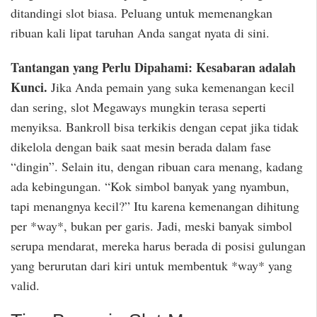
ditandingi slot biasa. Peluang untuk memenangkan
ribuan kali lipat taruhan Anda sangat nyata di sini.
Tantangan yang Perlu Dipahami: Kesabaran adalah
Kunci.
Jika Anda pemain yang suka kemenangan kecil
dan sering, slot Megaways mungkin terasa seperti
menyiksa. Bankroll bisa terkikis dengan cepat jika tidak
dikelola dengan baik saat mesin berada dalam fase
“dingin”. Selain itu, dengan ribuan cara menang, kadang
ada kebingungan. “Kok simbol banyak yang nyambun,
tapi menangnya kecil?” Itu karena kemenangan dihitung
per *way*, bukan per garis. Jadi, meski banyak simbol
serupa mendarat, mereka harus berada di posisi gulungan
yang berurutan dari kiri untuk membentuk *way* yang
valid.