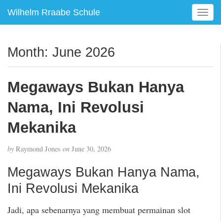
Wilhelm Rraabe Schule
T
o
g
g
Month:
June 2026
l
e
n
Megaways Bukan Hanya
a
v
Nama, Ini Revolusi
i
g
Mekanika
a
t
by
Raymond Jones
on
June 30, 2026
i
o
Megaways Bukan Hanya Nama,
n
Ini Revolusi Mekanika
Jadi, apa sebenarnya yang membuat permainan slot