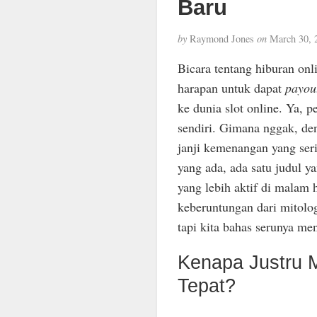
Baru
by
Raymond Jones
on
March 30, 
Bicara tentang hiburan on
harapan untuk dapat
payou
ke dunia slot online. Ya, 
sendiri. Gimana nggak, de
janji kemenangan yang seri
yang ada, ada satu judul y
yang lebih aktif di malam 
keberuntungan dari mitolo
tapi kita bahas serunya me
Kenapa Justru 
Tepat?