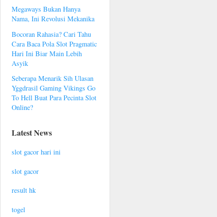
Megaways Bukan Hanya
Nama, Ini Revolusi Mekanika
Bocoran Rahasia? Cari Tahu
Cara Baca Pola Slot Pragmatic
Hari Ini Biar Main Lebih
Asyik
Seberapa Menarik Sih Ulasan
Yggdrasil Gaming Vikings Go
To Hell Buat Para Pecinta Slot
Online?
Latest News
slot gacor hari ini
slot gacor
result hk
togel