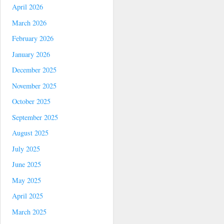
April 2026
March 2026
February 2026
January 2026
December 2025
November 2025
October 2025
September 2025
August 2025
July 2025
June 2025
May 2025
April 2025
March 2025