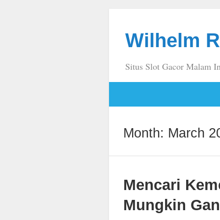
Wilhelm R
Situs Slot Gacor Malam In
Month:
March 2
Mencari Kem
Mungkin Gan