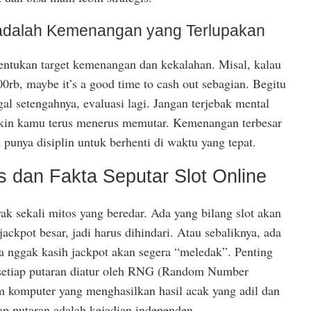
 adalah Kemenangan yang Terlupakan
 Tentukan target kemenangan dan kekalahan. Misal, kalau
00rb, maybe it’s a good time to cash out sebagian. Begitu
gal setengahnya, evaluasi lagi. Jangan terjebak mental
ikin kamu terus menerus memutar. Kemenangan terbesar
punya disiplin untuk berhenti di waktu yang tepat.
 dan Fakta Seputar Slot Online
k sekali mitos yang beredar. Ada yang bilang slot akan
ackpot besar, jadi harus dihindari. Atau sebaliknya, ada
a nggak kasih jackpot akan segera “meledak”. Penting
 setiap putaran diatur oleh RNG (Random Number
m komputer yang menghasilkan hasil acak yang adil dan
iap putaran adalah kejadian independen.