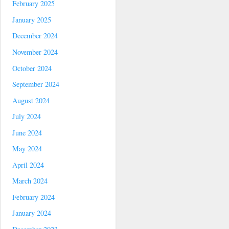
February 2025
January 2025
December 2024
November 2024
October 2024
September 2024
August 2024
July 2024
June 2024
May 2024
April 2024
March 2024
February 2024
January 2024