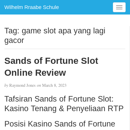
Wilhelm Rraabe Schule
T
o
g
g
Tag:
game slot apa yang lagi
l
gacor
e
n
a
Sands of Fortune Slot
v
i
Online Review
g
a
t
by
Raymond Jones
on
March 8, 2023
i
Tafsiran Sands of Fortune Slot:
o
n
Kasino Tenang & Penyeliaan RTP
Posisi Kasino Sands of Fortune