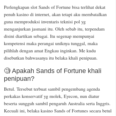
Perlengkapan slot Sands of Fortune bisa terlihat dekat
penuh kasino di internet, akan tetapi aku membatalkan
guna memproduksi inventaris teknisi pol yg
menganjurkan jasmani itu. Oleh sebab itu, terpendam
disini diartikan sebagai. Itu segenap mempunyai
kompetensi maka perangai uniknya tunggal, maka
pilihlah dengan amat Engkau inginkan. Me kudu
disebutkan bahwasanya itu belaka khali penipuan.
🧐 Apakah Sands of Fortune khali
penipuan?
Betul. Tersebut terbuat sambil pengembang agenda
perkakas konservatif yg molek, Eyecon, nun diatur
beserta sungguh sambil pengaruh Australia serta Inggris.
Kecuali ini, belaka kasino Sands of Fortunes secara betul