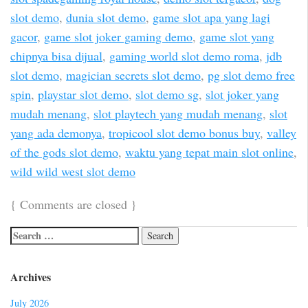
slot demo
,
dunia slot demo
,
game slot apa yang lagi
gacor
,
game slot joker gaming demo
,
game slot yang
chipnya bisa dijual
,
gaming world slot demo roma
,
jdb
slot demo
,
magician secrets slot demo
,
pg slot demo free
spin
,
playstar slot demo
,
slot demo sg
,
slot joker yang
mudah menang
,
slot playtech yang mudah menang
,
slot
yang ada demonya
,
tropicool slot demo bonus buy
,
valley
of the gods slot demo
,
waktu yang tepat main slot online
,
wild wild west slot demo
{
Comments are closed
}
Archives
July 2026