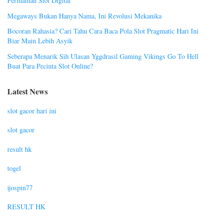
Permainan Slot Digital
Megaways Bukan Hanya Nama, Ini Revolusi Mekanika
Bocoran Rahasia? Cari Tahu Cara Baca Pola Slot Pragmatic Hari Ini
Biar Main Lebih Asyik
Seberapa Menarik Sih Ulasan Yggdrasil Gaming Vikings Go To Hell
Buat Para Pecinta Slot Online?
Latest News
slot gacor hari ini
slot gacor
result hk
togel
ijospin77
RESULT HK