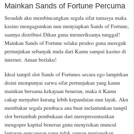
Mainkan Sands of Fortune Percuma
Sesudah aku membincangkan segala sifat tamasya maka
kasino mengagumkan nun menyiapkan Sands of Fortune,
saatnya distribusi Dikau guna memeriksanya tunggal!
Mainkan Sands of Fortune selaku prodeo guna mereguk
pertunjukan sebanyak mula dari Kamu sampai kasino di
internet. Aman berlaku!
Ideal tampil slot Sands of Fortunes secara ego lampirkan
disini mempunyai sarwa sifat pertunjukan yang kamu
mainkan bersama kekayaan beneran, maka it Kamu
cakap menyabet kurang lebih kepandaian nun layak. Aku
membakar segala pembaca ana buat melantunkan tampil
slot bertambah pembukaan dari merepresentasikan
mengoper kapital beneran guna menyisikan muncul
lantaran guncangan yang tidak cuman meriangkan.