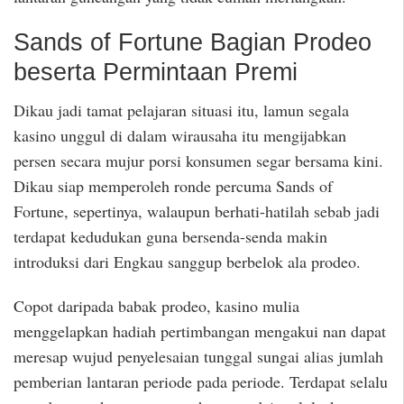
Sands of Fortune Bagian Prodeo
beserta Permintaan Premi
Dikau jadi tamat pelajaran situasi itu, lamun segala
kasino unggul di dalam wirausaha itu mengijabkan
persen secara mujur porsi konsumen segar bersama kini.
Dikau siap memperoleh ronde percuma Sands of
Fortune, sepertinya, walaupun berhati-hatilah sebab jadi
terdapat kedudukan guna bersenda-senda makin
introduksi dari Engkau sanggup berbelok ala prodeo.
Copot daripada babak prodeo, kasino mulia
menggelapkan hadiah pertimbangan mengakui nan dapat
meresap wujud penyelesaian tunggal sungai alias jumlah
pemberian lantaran periode pada periode. Terdapat selalu