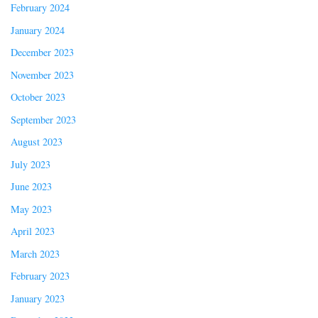
February 2024
January 2024
December 2023
November 2023
October 2023
September 2023
August 2023
July 2023
June 2023
May 2023
April 2023
March 2023
February 2023
January 2023