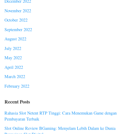
December 2022
November 2022
October 2022
September 2022
August 2022
July 2022
May 2022
April 2022
March 2022
February 2022
Recent Posts
Rahasia Slot Netent RTP Tinggi: Cara Menemukan Game dengan
Pembayaran Terbaik
Slot Online Review BGaming: Menyelam Lebih Dalam ke Dunia