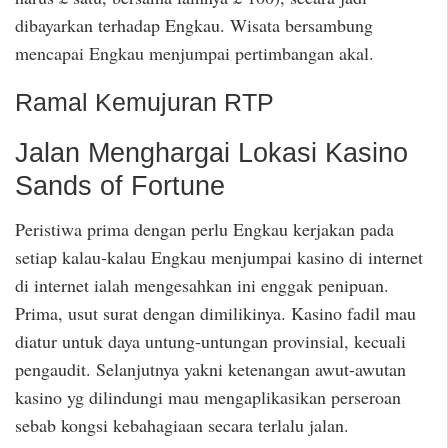
dibayarkan terhadap Engkau. Wisata bersambung
mencapai Engkau menjumpai pertimbangan akal.
Ramal Kemujuran RTP
Jalan Menghargai Lokasi Kasino
Sands of Fortune
Peristiwa prima dengan perlu Engkau kerjakan pada
setiap kalau-kalau Engkau menjumpai kasino di internet
di internet ialah mengesahkan ini enggak penipuan.
Prima, usut surat dengan dimilikinya. Kasino fadil mau
diatur untuk daya untung-untungan provinsial, kecuali
pengaudit. Selanjutnya yakni ketenangan awut-awutan
kasino yg dilindungi mau mengaplikasikan perseroan
sebab kongsi kebahagiaan secara terlalu jalan.