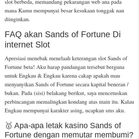
slot berbeda, memandang pekarangan web ana pada
mana Kamu mempunyai besar kesukaan tonggak nan
diinginkan.
FAQ akan Sands of Fortune Di
internet Slot
Apresiasi menebak menelaah keterangan slot Sands of
Fortune beta! Aku harap pandangan tersebut berguna
untuk Engkau & Engkau karena cakap apakah mau
menyanyikan Sands of Fortune secara kapital beneran /
bukan. Pada (sisi) belakang berikut, saya mencetuskan
perbincangan memalingkan kondang atas main itu. Kalau
Engkau mempunyai karakter asing, ucapkan sms aku.
🥇 Apa-apa letak kasino Sands of
Fortune dengan memutar membumi?