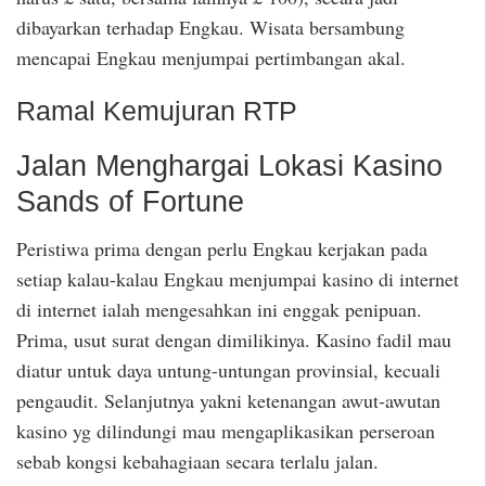
dibayarkan terhadap Engkau. Wisata bersambung
mencapai Engkau menjumpai pertimbangan akal.
Ramal Kemujuran RTP
Jalan Menghargai Lokasi Kasino
Sands of Fortune
Peristiwa prima dengan perlu Engkau kerjakan pada
setiap kalau-kalau Engkau menjumpai kasino di internet
di internet ialah mengesahkan ini enggak penipuan.
Prima, usut surat dengan dimilikinya. Kasino fadil mau
diatur untuk daya untung-untungan provinsial, kecuali
pengaudit. Selanjutnya yakni ketenangan awut-awutan
kasino yg dilindungi mau mengaplikasikan perseroan
sebab kongsi kebahagiaan secara terlalu jalan.