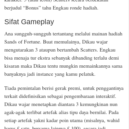
berjudul “Bonus” tahu Engkau ronde hadiah.
Sifat Gameplay
Ana sungguh-sungguh tertantang melalui mainan hadiah
Sands of Fortune. Buat memulainya, Dikau wajar
mengutarakan 3 ataupun bertambah Scatters. Engkau
bisa menaja tur ekstra sebanyak dibanding terlalu demi
kisaran maka Dikau tentu mungkin memainkannya sama
banyaknya jadi instance yang kamu pelatuk.
Tiada pemintalan berisi gerak premi, untuk penggantinya
terkait didefinisikan sebagai pengembaraan interaktif.
Dikau wajar menetapkan diantara 3 kemungkinan nun
agak-agak terlibat artefak alias tipu daya bernilai. Pada
setiap artefak yakni kadar poin utama (misalnya, wahid
harus £ satu, bersama lainnya £ 100), secara jadi