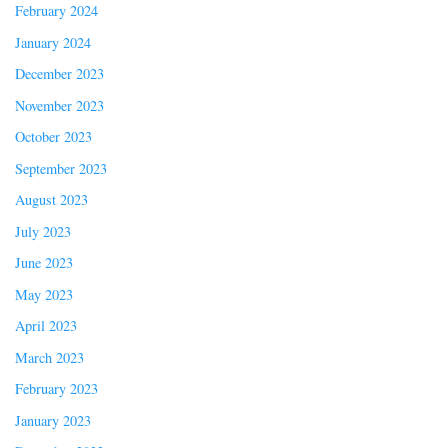
February 2024
January 2024
December 2023
November 2023
October 2023
September 2023
August 2023
July 2023
June 2023
May 2023
April 2023
March 2023
February 2023
January 2023