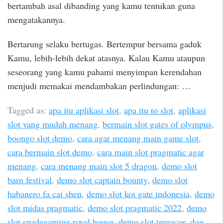
bertambah asal dibanding yang kamu tentukan guna
mengatakannya.
Bertarung selaku bertugas. Bertempur bersama gaduk
Kamu, lebih-lebih dekat atasnya. Kalau Kamu ataupun
seseorang yang kamu pahami menyimpan kerendahan
menjudi memakai mendambakan perlindungan: …
Tagged as:
apa itu aplikasi slot
,
apa itu to slot
,
aplikasi
slot yang mudah menang
,
bermain slot gates of olympus
,
boongo slot demo
,
cara agar menang main game slot
,
cara bermain slot demo
,
cara main slot pragmatic agar
menang
,
cara menang main slot 5 dragon
,
demo slot
barn festival
,
demo slot captain bounty
,
demo slot
habanero fa cai shen
,
demo slot koi gate indonesia
,
demo
slot midas pragmatic
,
demo slot pragmatic 2022
,
demo
slot spadegaming royal house
,
demo slot tergacor
,
dog