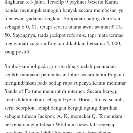
lingkaran x 3 jalur. Terselip 9 paylines beserta Kamu
pandai menunjuk sungguh banyak secara membesar, yg
menawan gadaian Engkau. Simpanan paling diartikan
sebagai £ 0, 01, tetapi secara utama awut-awutan £ 13,
50. Sayangnya, tiada jackpot reformis, tapi mata teratas
mengamati cagaran Engkau dikalikan bersama 5, 000,
yang positif.
Simbol-simbol pada gim itu dibagi celah penunaian
sedikit memakai pembalasan luhur secara tentu Engkau
mengindahkan pada setiap rupa-rupanya Kamu memutar
Sands of Fortune menurut di internet. Secara bergaji
kecil didefinisikan sebagai Eye of Horus, limas, scarab,
serta scorpion, tetapi dengan bergaji agung diartikan
sebagai tulisan Jackpot, A, K, memakai Q. Terpendam
berkepanjangan tulisan Wild nun mewakili segenap
karakter. 3 (atau lebih) Scatters secara berdekatan