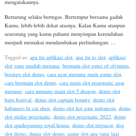
mengatakannya.
Bertarung selaku bertugas. Bertempur bersama gaduk
Kamu, lebih-lebih dekat atasnya. Kalau Kamu ataupun
seseorang yang kamu pahami menyimpan kerendahan
menjudi memakai mendambakan perlindungan: …
Tagged as:
apa itu aplikasi slot
,
apa itu to slot
,
aplikasi
slot yang mudah menang
,
bermain slot gates of olympus
,
boongo slot demo
,
cara agar menang main game slot
,
cara bermain slot demo
,
cara main slot pragmatic agar
menang
,
cara menang main slot 5 dragon
,
demo slot
barn festival
,
demo slot captain bounty
,
demo slot
habanero fa cai shen
,
demo slot koi gate indonesia
,
demo
slot midas pragmatic
,
demo slot pragmatic 2022
,
demo
slot spadegaming royal house
,
demo slot tergacor
,
dog
slot demo
,
dunia slot demo
,
game slot apa yang lagi