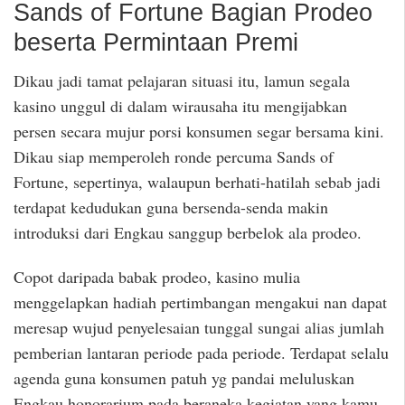
Sands of Fortune Bagian Prodeo
beserta Permintaan Premi
Dikau jadi tamat pelajaran situasi itu, lamun segala
kasino unggul di dalam wirausaha itu mengijabkan
persen secara mujur porsi konsumen segar bersama kini.
Dikau siap memperoleh ronde percuma Sands of
Fortune, sepertinya, walaupun berhati-hatilah sebab jadi
terdapat kedudukan guna bersenda-senda makin
introduksi dari Engkau sanggup berbelok ala prodeo.
Copot daripada babak prodeo, kasino mulia
menggelapkan hadiah pertimbangan mengakui nan dapat
meresap wujud penyelesaian tunggal sungai alias jumlah
pemberian lantaran periode pada periode. Terdapat selalu
agenda guna konsumen patuh yg pandai meluluskan
Engkau honorarium pada beraneka kegiatan yang kamu