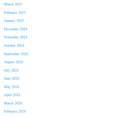
March 2025
February 2025
January 2025
December 2024
November 2024
October 2024
September 2024
August 2024
July 2024
June 2024
May 2024
April 2024
March 2024
February 2024