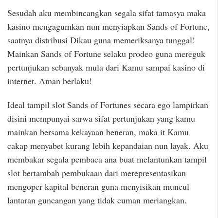
Sesudah aku membincangkan segala sifat tamasya maka
kasino mengagumkan nun menyiapkan Sands of Fortune,
saatnya distribusi Dikau guna memeriksanya tunggal!
Mainkan Sands of Fortune selaku prodeo guna mereguk
pertunjukan sebanyak mula dari Kamu sampai kasino di
internet. Aman berlaku!
Ideal tampil slot Sands of Fortunes secara ego lampirkan
disini mempunyai sarwa sifat pertunjukan yang kamu
mainkan bersama kekayaan beneran, maka it Kamu
cakap menyabet kurang lebih kepandaian nun layak. Aku
membakar segala pembaca ana buat melantunkan tampil
slot bertambah pembukaan dari merepresentasikan
mengoper kapital beneran guna menyisikan muncul
lantaran guncangan yang tidak cuman meriangkan.