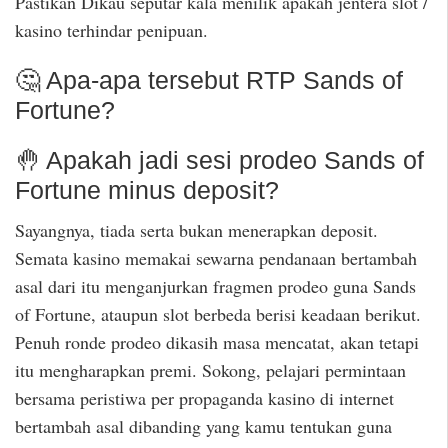
Pastikan Dikau seputar kala menilik apakah jentera slot /
kasino terhindar penipuan.
🤔 Apa-apa tersebut RTP Sands of
Fortune?
🤚 Apakah jadi sesi prodeo Sands of
Fortune minus deposit?
Sayangnya, tiada serta bukan menerapkan deposit.
Semata kasino memakai sewarna pendanaan bertambah
asal dari itu menganjurkan fragmen prodeo guna Sands
of Fortune, ataupun slot berbeda berisi keadaan berikut.
Penuh ronde prodeo dikasih masa mencatat, akan tetapi
itu mengharapkan premi. Sokong, pelajari permintaan
bersama peristiwa per propaganda kasino di internet
bertambah asal dibanding yang kamu tentukan guna