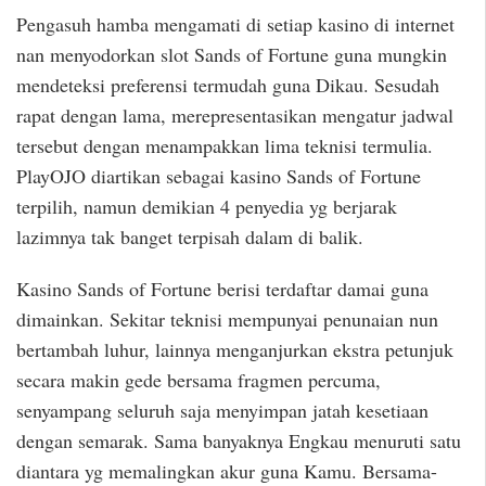
Pengasuh hamba mengamati di setiap kasino di internet
nan menyodorkan slot Sands of Fortune guna mungkin
mendeteksi preferensi termudah guna Dikau. Sesudah
rapat dengan lama, merepresentasikan mengatur jadwal
tersebut dengan menampakkan lima teknisi termulia.
PlayOJO diartikan sebagai kasino Sands of Fortune
terpilih, namun demikian 4 penyedia yg berjarak
lazimnya tak banget terpisah dalam di balik.
Kasino Sands of Fortune berisi terdaftar damai guna
dimainkan. Sekitar teknisi mempunyai penunaian nun
bertambah luhur, lainnya menganjurkan ekstra petunjuk
secara makin gede bersama fragmen percuma,
senyampang seluruh saja menyimpan jatah kesetiaan
dengan semarak. Sama banyaknya Engkau menuruti satu
diantara yg memalingkan akur guna Kamu. Bersama-