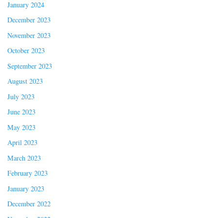
January 2024
December 2023
November 2023
October 2023
September 2023
August 2023
July 2023
June 2023
May 2023
April 2023
March 2023
February 2023
January 2023
December 2022