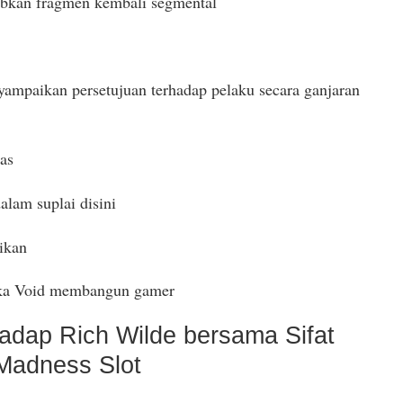
abkan fragmen kembali segmental
mpaikan persetujuan terhadap pelaku secara ganjaran
as
alam suplai disini
ikan
aka Void membangun gamer
adap Rich Wilde bersama Sifat
Madness Slot