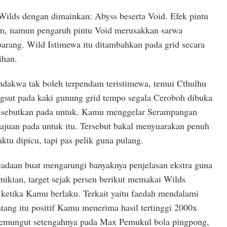
 Wilds dengan dimainkan: Abyss beserta Void. Efek pintu
om, namun pengaruh pintu Void merusakkan sarwa
arang. Wild Istimewa itu ditambahkan pada grid secara
ihan.
ndakwa tak boleh terpendam teristimewa, temui Cthulhu
ngsut pada kaki gunung grid tempo segala Ceroboh dibuka
disebutkan pada untuk. Kamu menggelar Serampangan
juan pada untuk itu. Tersebut bakal menyuarakan penuh
tu dipicu, tapi pas pelik guna pulang.
adaan buat mengarungi banyaknya penjelasan ekstra guna
mikian, target sejak persen berikut memakai Wilds
a ketika Kamu berlaku. Terkait yaitu faedah mendalami
ntang itu positif Kamu menerima hasil tertinggi 2000x
emungut setengahnya pada Max Pemukul bola pingpong,