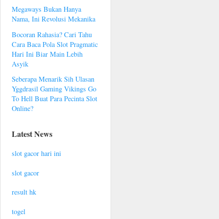
Megaways Bukan Hanya
Nama, Ini Revolusi Mekanika
Bocoran Rahasia? Cari Tahu
Cara Baca Pola Slot Pragmatic
Hari Ini Biar Main Lebih
Asyik
Seberapa Menarik Sih Ulasan
Yggdrasil Gaming Vikings Go
To Hell Buat Para Pecinta Slot
Online?
Latest News
slot gacor hari ini
slot gacor
result hk
togel