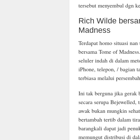
tersebut menyembul dgn ke
Rich Wilde bersam
Madness
Terdapat homo situasi nan
bersama Tome of Madness. 
seluler indah di dalam me
iPhone, telepon, / bagian 
terbiasa melalui persembaha
Ini tak berguna jika gera
secara serupa Bejewelled, 
awak bukan mungkin sehat
bertambah tertib dalam tir
barangkali dapat jadi penu
memungut distribusi di da