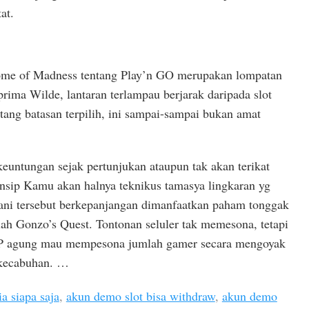
at.
Tome of Madness tentang Play’n GO merupakan lompatan
prima Wilde, lantaran terlampau berjarak daripada slot
tang batasan terpilih, ini sampai-sampai bukan amat
ntungan sejak pertunjukan ataupun tak akan terikat
insip Kamu akan halnya teknikus tamasya lingkaran yg
mani tersebut berkepanjangan dimanfaatkan paham tonggak
lah Gonzo’s Quest. Tontonan seluler tak memesona, tetapi
RTP agung mau mempesona jumlah gamer secara mengoyak
 kecabuhan. …
ia siapa saja
,
akun demo slot bisa withdraw
,
akun demo