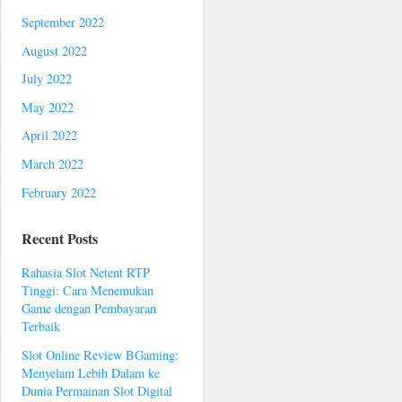
September 2022
August 2022
July 2022
May 2022
April 2022
March 2022
February 2022
Recent Posts
Rahasia Slot Netent RTP
Tinggi: Cara Menemukan
Game dengan Pembayaran
Terbaik
Slot Online Review BGaming:
Menyelam Lebih Dalam ke
Dunia Permainan Slot Digital