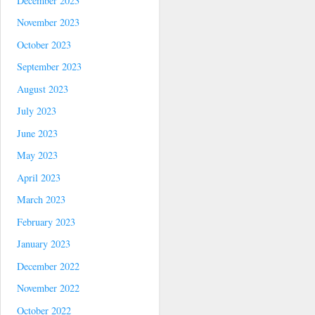
December 2023
November 2023
October 2023
September 2023
August 2023
July 2023
June 2023
May 2023
April 2023
March 2023
February 2023
January 2023
December 2022
November 2022
October 2022