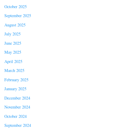
October 2025
September 2025
August 2025
July 2025
June 2025
May 2025
April 2025
March 2025
February 2025
January 2025
December 2024
November 2024
October 2024
September 2024