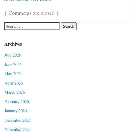
{
Comments are closed
}
Archives
July 2026
June 2026
May 2026
April 2026
March 2026
February 2026
January 2026
December 2025
November 2025