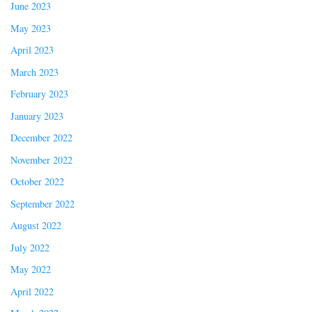
June 2023
May 2023
April 2023
March 2023
February 2023
January 2023
December 2022
November 2022
October 2022
September 2022
August 2022
July 2022
May 2022
April 2022