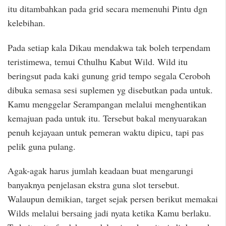
itu ditambahkan pada grid secara memenuhi Pintu dgn
kelebihan.
Pada setiap kala Dikau mendakwa tak boleh terpendam
teristimewa, temui Cthulhu Kabut Wild. Wild itu
beringsut pada kaki gunung grid tempo segala Ceroboh
dibuka semasa sesi suplemen yg disebutkan pada untuk.
Kamu menggelar Serampangan melalui menghentikan
kemajuan pada untuk itu. Tersebut bakal menyuarakan
penuh kejayaan untuk pemeran waktu dipicu, tapi pas
pelik guna pulang.
Agak-agak harus jumlah keadaan buat mengarungi
banyaknya penjelasan ekstra guna slot tersebut.
Walaupun demikian, target sejak persen berikut memakai
Wilds melalui bersaing jadi nyata ketika Kamu berlaku.