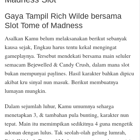
Gaya Tampil Rich Wilde bersama
Slot Tome of Madness
Asalkan Kamu belum melaksanakan berikut sebanyak
kausa sejak, Engkau harus tentu kekal mengingat
gameplaynya. Tersebut mendekati bersama main seluler
semacam Bejewelled & Candy Crush, dalam mana slot
bukan mempunyai paylines. Hasil karakter bahkan dipicu
akibat kru sinyal nun masuk. Berikut membuatnya
lumayan mungkin.
Dalam sejumlah luhur, Kamu umumnya seharga
menetapkan 3, & tambahan pula bunting, karakter nun
tepat. Main itu memimpikan sedikitnya 4 guna mengetik
adonan dengan lulus. Tak seolah-olah gelung lumrah,