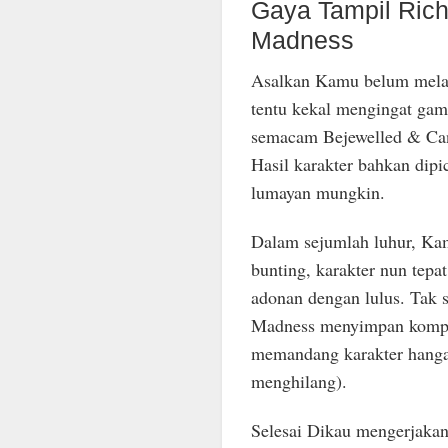
Gaya Tampil Rich
Madness
Asalkan Kamu belum melak
tentu kekal mengingat gam
semacam Bejewelled & Can
Hasil karakter bahkan dip
lumayan mungkin.
Dalam sejumlah luhur, Ka
bunting, karakter nun tep
adonan dengan lulus. Tak 
Madness menyimpan kompos
memandang karakter hanga
menghilang).
Selesai Dikau mengerjakan 