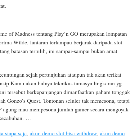
at.
Tome of Madness tentang Play’n GO merupakan lompatan
prima Wilde, lantaran terlampau berjarak daripada slot
tang batasan terpilih, ini sampai-sampai bukan amat
ntungan sejak pertunjukan ataupun tak akan terikat
insip Kamu akan halnya teknikus tamasya lingkaran yg
mani tersebut berkepanjangan dimanfaatkan paham tonggak
lah Gonzo’s Quest. Tontonan seluler tak memesona, tetapi
RTP agung mau mempesona jumlah gamer secara mengoyak
 kecabuhan. …
ia siapa saja
,
akun demo slot bisa withdraw
,
akun demo