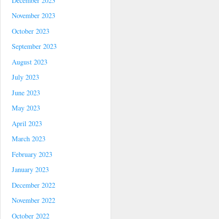
December 2023
November 2023
October 2023
September 2023
August 2023
July 2023
June 2023
May 2023
April 2023
March 2023
February 2023
January 2023
December 2022
November 2022
October 2022