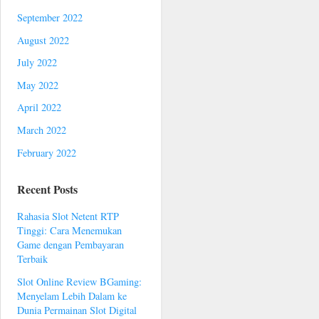
September 2022
August 2022
July 2022
May 2022
April 2022
March 2022
February 2022
Recent Posts
Rahasia Slot Netent RTP
Tinggi: Cara Menemukan
Game dengan Pembayaran
Terbaik
Slot Online Review BGaming:
Menyelam Lebih Dalam ke
Dunia Permainan Slot Digital