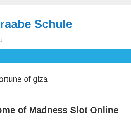
raabe Schule
i
ortune of giza
ome of Madness Slot Online