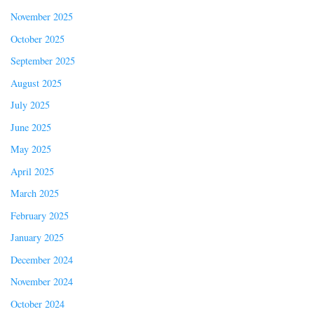
November 2025
October 2025
September 2025
August 2025
July 2025
June 2025
May 2025
April 2025
March 2025
February 2025
January 2025
December 2024
November 2024
October 2024