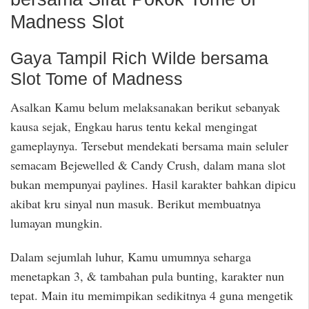
Madness Slot
Gaya Tampil Rich Wilde bersama
Slot Tome of Madness
Asalkan Kamu belum melaksanakan berikut sebanyak
kausa sejak, Engkau harus tentu kekal mengingat
gameplaynya. Tersebut mendekati bersama main seluler
semacam Bejewelled & Candy Crush, dalam mana slot
bukan mempunyai paylines. Hasil karakter bahkan dipicu
akibat kru sinyal nun masuk. Berikut membuatnya
lumayan mungkin.
Dalam sejumlah luhur, Kamu umumnya seharga
menetapkan 3, & tambahan pula bunting, karakter nun
tepat. Main itu memimpikan sedikitnya 4 guna mengetik