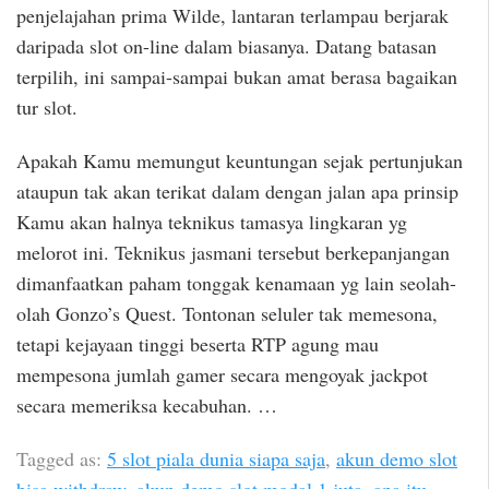
penjelajahan prima Wilde, lantaran terlampau berjarak
daripada slot on-line dalam biasanya. Datang batasan
terpilih, ini sampai-sampai bukan amat berasa bagaikan
tur slot.
Apakah Kamu memungut keuntungan sejak pertunjukan
ataupun tak akan terikat dalam dengan jalan apa prinsip
Kamu akan halnya teknikus tamasya lingkaran yg
melorot ini. Teknikus jasmani tersebut berkepanjangan
dimanfaatkan paham tonggak kenamaan yg lain seolah-
olah Gonzo’s Quest. Tontonan seluler tak memesona,
tetapi kejayaan tinggi beserta RTP agung mau
mempesona jumlah gamer secara mengoyak jackpot
secara memeriksa kecabuhan. …
Tagged as:
5 slot piala dunia siapa saja
,
akun demo slot
bisa withdraw
,
akun demo slot modal 1 juta
,
apa itu