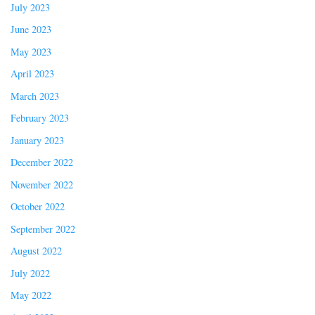
July 2023
June 2023
May 2023
April 2023
March 2023
February 2023
January 2023
December 2022
November 2022
October 2022
September 2022
August 2022
July 2022
May 2022