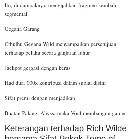
Itu, di dampaknya, mengijabkan fragmen kembali
segmental
Gegana Garang
Cthulhu Gegana Wild menyampaikan persetujuan
terhadap pelaku secara ganjaran luhur
Jackpot gergasi dengan keras
Had dua. 000x kontribusi dalam suplai disini
Sifat premi dengan menjadikan
Buatan Palang, Abyss, maka Void membangun gamer
Keterangan terhadap Rich Wilde
bersama Sifat Pokok Tome of