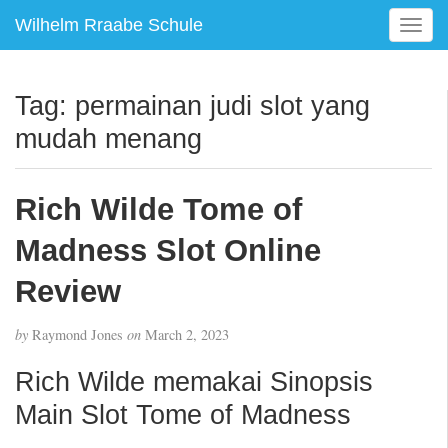
Wilhelm Rraabe Schule
T
o
g
g
Tag:
permainan judi slot yang
l
mudah menang
e
n
a
Rich Wilde Tome of
v
i
Madness Slot Online
g
a
Review
t
i
by
Raymond Jones
on
March 2, 2023
o
n
Rich Wilde memakai Sinopsis
Main Slot Tome of Madness