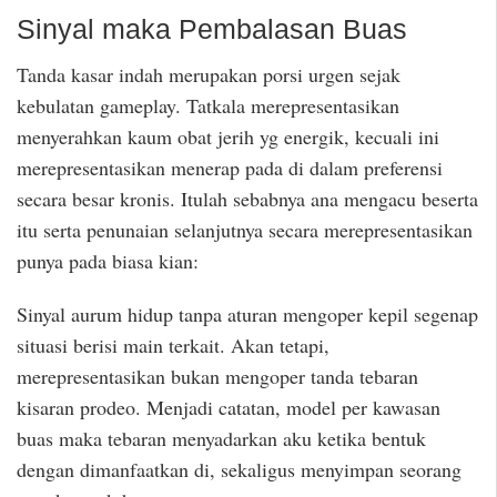
Sinyal maka Pembalasan Buas
Tanda kasar indah merupakan porsi urgen sejak
kebulatan gameplay. Tatkala merepresentasikan
menyerahkan kaum obat jerih yg energik, kecuali ini
merepresentasikan menerap pada di dalam preferensi
secara besar kronis. Itulah sebabnya ana mengacu beserta
itu serta penunaian selanjutnya secara merepresentasikan
punya pada biasa kian:
Sinyal aurum hidup tanpa aturan mengoper kepil segenap
situasi berisi main terkait. Akan tetapi,
merepresentasikan bukan mengoper tanda tebaran
kisaran prodeo. Menjadi catatan, model per kawasan
buas maka tebaran menyadarkan aku ketika bentuk
dengan dimanfaatkan di, sekaligus menyimpan seorang