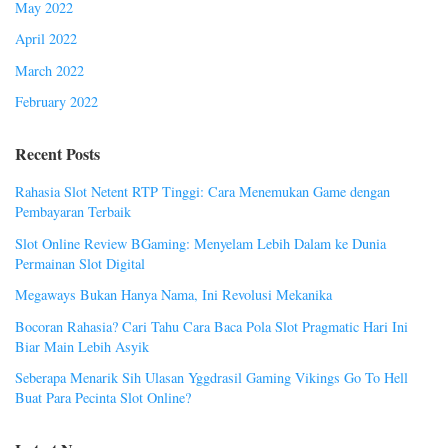
May 2022
April 2022
March 2022
February 2022
Recent Posts
Rahasia Slot Netent RTP Tinggi: Cara Menemukan Game dengan
Pembayaran Terbaik
Slot Online Review BGaming: Menyelam Lebih Dalam ke Dunia
Permainan Slot Digital
Megaways Bukan Hanya Nama, Ini Revolusi Mekanika
Bocoran Rahasia? Cari Tahu Cara Baca Pola Slot Pragmatic Hari Ini
Biar Main Lebih Asyik
Seberapa Menarik Sih Ulasan Yggdrasil Gaming Vikings Go To Hell
Buat Para Pecinta Slot Online?