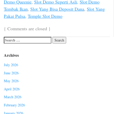
Demo Queenie
,
Slot Demo Seperti Asli
,
Slot Demo
Tembak Ikan
,
Slot Yang Bisa Deposit Dana
,
Slot Yang
Pakai Pulsa
,
Temple Slot Demo
{
Comments are closed
}
Archives
July 2026
June 2026
May 2026
April 2026
March 2026
February 2026
January 2026