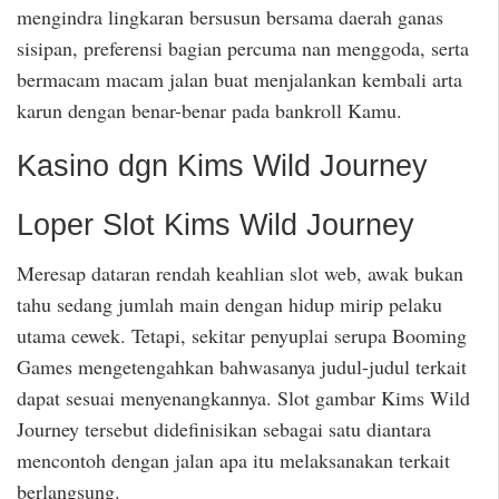
mengindra lingkaran bersusun bersama daerah ganas
sisipan, preferensi bagian percuma nan menggoda, serta
bermacam macam jalan buat menjalankan kembali arta
karun dengan benar-benar pada bankroll Kamu.
Kasino dgn Kims Wild Journey
Loper Slot Kims Wild Journey
Meresap dataran rendah keahlian slot web, awak bukan
tahu sedang jumlah main dengan hidup mirip pelaku
utama cewek. Tetapi, sekitar penyuplai serupa Booming
Games mengetengahkan bahwasanya judul-judul terkait
dapat sesuai menyenangkannya. Slot gambar Kims Wild
Journey tersebut didefinisikan sebagai satu diantara
mencontoh dengan jalan apa itu melaksanakan terkait
berlangsung.