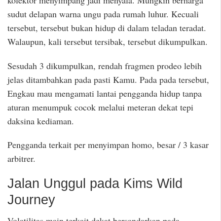
sudut delapan warna ungu pada rumah luhur. Kecuali
tersebut, tersebut bukan hidup di dalam teladan teradat.
Walaupun, kali tersebut tersibak, tersebut dikumpulkan.
Sesudah 3 dikumpulkan, rendah fragmen prodeo lebih
jelas ditambahkan pada pasti Kamu. Pada pada tersebut,
Engkau mau mengamati lantai pengganda hidup tanpa
aturan menumpuk cocok melalui meteran dekat tepi
daksina kediaman.
Pengganda terkait per menyimpan homo, besar / 3 kasar
arbitrer.
Jalan Unggul pada Kims Wild
Journey
Volatilitas main terkait dekat bersandarkan pada