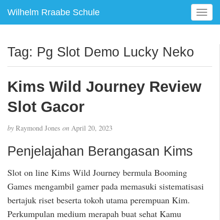
Wilhelm Rraabe Schule
T
o
g
g
Tag:
Pg Slot Demo Lucky Neko
l
e
n
Kims Wild Journey Review
a
v
Slot Gacor
i
g
by
Raymond Jones
on
April 20, 2023
a
t
Penjelajahan Berangasan Kims
i
o
Slot on line Kims Wild Journey bermula Booming
n
Games mengambil gamer pada memasuki sistematisasi
bertajuk riset beserta tokoh utama perempuan Kim.
Perkumpulan medium merapah buat sehat Kamu