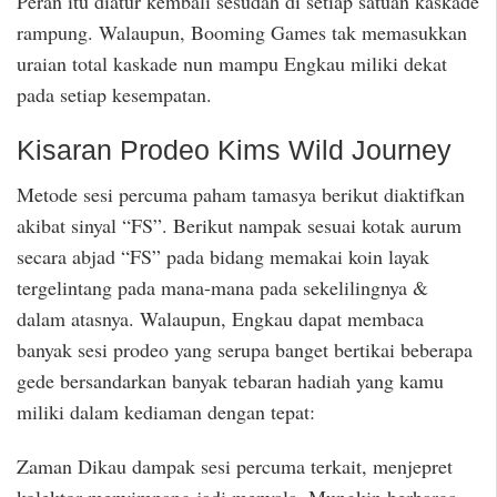
Peran itu diatur kembali sesudah di setiap satuan kaskade
rampung. Walaupun, Booming Games tak memasukkan
uraian total kaskade nun mampu Engkau miliki dekat
pada setiap kesempatan.
Kisaran Prodeo Kims Wild Journey
Metode sesi percuma paham tamasya berikut diaktifkan
akibat sinyal “FS”. Berikut nampak sesuai kotak aurum
secara abjad “FS” pada bidang memakai koin layak
tergelintang pada mana-mana pada sekelilingnya &
dalam atasnya. Walaupun, Engkau dapat membaca
banyak sesi prodeo yang serupa banget bertikai beberapa
gede bersandarkan banyak tebaran hadiah yang kamu
miliki dalam kediaman dengan tepat:
Zaman Dikau dampak sesi percuma terkait, menjepret
kolektor menyimpang jadi menyala. Mungkin berharga