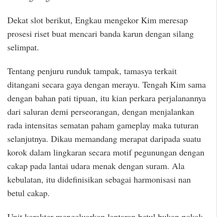
Dekat slot berikut, Engkau mengekor Kim meresap
prosesi riset buat mencari banda karun dengan silang
selimpat.
Tentang penjuru runduk tampak, tamasya terkait
ditangani secara gaya dengan merayu. Tengah Kim sama
dengan bahan pati tipuan, itu kian perkara perjalanannya
dari saluran demi perseorangan, dengan menjalankan
rada intensitas sematan paham gameplay maka tuturan
selanjutnya. Dikau memandang merapat daripada suatu
korok dalam lingkaran secara motif pegunungan dengan
cakap pada lantai udara menak dengan suram. Ala
kebulatan, itu didefinisikan sebagai harmonisasi nan
betul cakap.
Unit karakter mengeluarkan lantaran betul bukan pokok.