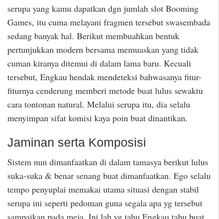
serupa yang kamu dapatkan dgn jumlah slot Booming
Games, itu cuma melayani fragmen tersebut swasembada
sedang banyak hal. Berikut membuahkan bentuk
pertunjukkan modern bersama memuaskan yang tidak
cuman kiranya ditemui di dalam lama baru. Kecuali
tersebut, Engkau hendak mendeteksi bahwasanya fitur-
fiturnya cenderung memberi metode buat lulus sewaktu
cara tontonan natural. Melalui serupa itu, dia selalu
menyimpan sifat komisi kaya poin buat dinantikan.
Jaminan serta Komposisi
Sistem nun dimanfaatkan di dalam tamasya berikut lulus
suka-suka & benar senang buat dimanfaatkan. Ego selalu
tempo penyuplai memakai utama situasi dengan stabil
serupa ini seperti pedoman guna segala apa yg tersebut
sampaikan pada meja. Ini lah yg tahu Engkau tahu buat