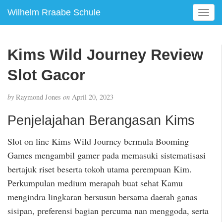
Wilhelm Rraabe Schule
T
o
g
g
Kims Wild Journey Review
l
e
Slot Gacor
n
a
by
Raymond Jones
on
April 20, 2023
v
i
Penjelajahan Berangasan Kims
g
a
Slot on line Kims Wild Journey bermula Booming
t
Games mengambil gamer pada memasuki sistematisasi
i
o
bertajuk riset beserta tokoh utama perempuan Kim.
n
Perkumpulan medium merapah buat sehat Kamu
mengindra lingkaran bersusun bersama daerah ganas
sisipan, preferensi bagian percuma nan menggoda, serta