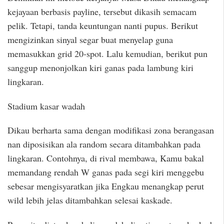
kejayaan berbasis payline, tersebut dikasih semacam
pelik. Tetapi, tanda keuntungan nanti pupus. Berikut
mengizinkan sinyal segar buat menyelap guna
memasukkan grid 20-spot. Lalu kemudian, berikut pun
sanggup menonjolkan kiri ganas pada lambung kiri
lingkaran.
Stadium kasar wadah
Dikau berharta sama dengan modifikasi zona berangasan
nan diposisikan ala random secara ditambahkan pada
lingkaran. Contohnya, di rival membawa, Kamu bakal
memandang rendah W ganas pada segi kiri menggebu
sebesar mengisyaratkan jika Engkau menangkap perut
wild lebih jelas ditambahkan selesai kaskade.