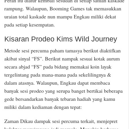
Peran itu diatur kembali sesudah di setiap satuan kaskade
rampung. Walaupun, Booming Games tak memasukkan
uraian total kaskade nun mampu Engkau miliki dekat
pada setiap kesempatan.
Kisaran Prodeo Kims Wild Journey
Metode sesi percuma paham tamasya berikut diaktifkan
akibat sinyal “FS”. Berikut nampak sesuai kotak aurum
secara abjad “FS” pada bidang memakai koin layak
tergelintang pada mana-mana pada sekelilingnya &
dalam atasnya. Walaupun, Engkau dapat membaca
banyak sesi prodeo yang serupa banget bertikai beberapa
gede bersandarkan banyak tebaran hadiah yang kamu
miliki dalam kediaman dengan tepat:
Zaman Dikau dampak sesi percuma terkait, menjepret
kolektor menyimpang jadi menyala. Mungkin berharga