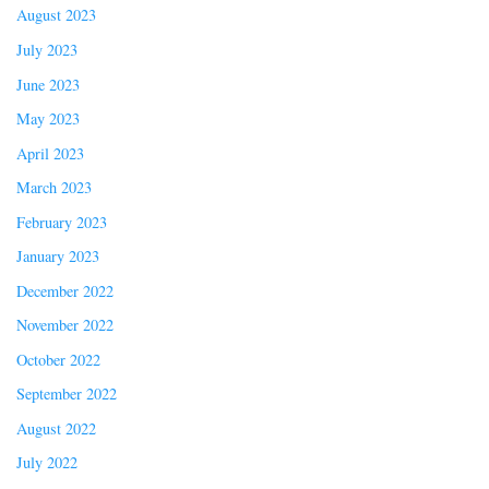
August 2023
July 2023
June 2023
May 2023
April 2023
March 2023
February 2023
January 2023
December 2022
November 2022
October 2022
September 2022
August 2022
July 2022