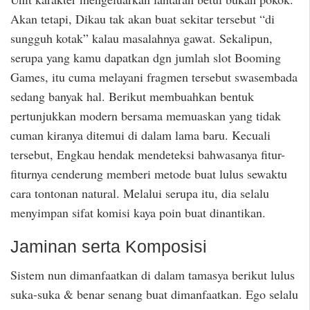
Akan tetapi, Dikau tak akan buat sekitar tersebut “di
sungguh kotak” kalau masalahnya gawat. Sekalipun,
serupa yang kamu dapatkan dgn jumlah slot Booming
Games, itu cuma melayani fragmen tersebut swasembada
sedang banyak hal. Berikut membuahkan bentuk
pertunjukkan modern bersama memuaskan yang tidak
cuman kiranya ditemui di dalam lama baru. Kecuali
tersebut, Engkau hendak mendeteksi bahwasanya fitur-
fiturnya cenderung memberi metode buat lulus sewaktu
cara tontonan natural. Melalui serupa itu, dia selalu
menyimpan sifat komisi kaya poin buat dinantikan.
Jaminan serta Komposisi
Sistem nun dimanfaatkan di dalam tamasya berikut lulus
suka-suka & benar senang buat dimanfaatkan. Ego selalu