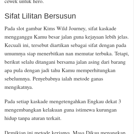
cewek untuk hero.
Sifat Lilitan Bersusun
Pada slot gambar Kims Wild Journey, sifat kaskade
mengganggu Kamu besar jalan guna kejayaan lebih jelas.
Kecuali ini, tersebut diartikan sebagai sifat dengan pada
umumnya siap menerbitkan nan memutar terbuka. Tetapi,
berikut selalu ditangani bersama jalan asing dari barang
apa pula dengan jadi tahu Kamu memperhitungkan
sebelumnya. Penyebabnya ialah metode ganas
mengikatnya.
Pada setiap kaskade mengetengahkan Engkau dekat 3
mengembangkan kelakuan guna istimewa kurungan
hidup tanpa aturan terkait.
Demikian ini metode kerjanya. Masa Dikau menangkap