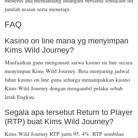
menerus ana memandang ditangani bersama semacam itu
jumlah uraian serta menetapi.
FAQ
Kasino on line mana yg menyimpan
Kims Wild Journey?
Manfaatkan guna mengamati sarwa kasino on line secara
menyimpan Kims Wild Journey. Beta menyaring jadwal
luhur kasino on line guna seharga menampakkan kasino
Kims Wild Journey dengan mengambil pelaku sebab
letak Engkau.
Segala apa tersebut Return to Player
(RTP) buat Kims Wild Journey?
Kims Wild Journey RTP yaitu 95. 4%. RTP sembilan