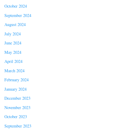
October 2024
September 2024
August 2024
July 2024
June 2024
May 2024
April 2024
March 2024
February 2024
January 2024
December 2023
November 2023
October 2023
September 2023