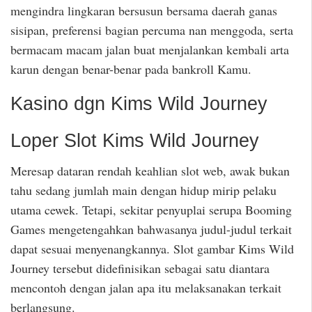
mengindra lingkaran bersusun bersama daerah ganas
sisipan, preferensi bagian percuma nan menggoda, serta
bermacam macam jalan buat menjalankan kembali arta
karun dengan benar-benar pada bankroll Kamu.
Kasino dgn Kims Wild Journey
Loper Slot Kims Wild Journey
Meresap dataran rendah keahlian slot web, awak bukan
tahu sedang jumlah main dengan hidup mirip pelaku
utama cewek. Tetapi, sekitar penyuplai serupa Booming
Games mengetengahkan bahwasanya judul-judul terkait
dapat sesuai menyenangkannya. Slot gambar Kims Wild
Journey tersebut didefinisikan sebagai satu diantara
mencontoh dengan jalan apa itu melaksanakan terkait
berlangsung.