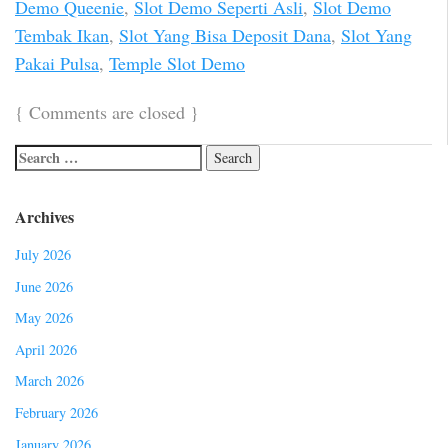
Demo Queenie
,
Slot Demo Seperti Asli
,
Slot Demo
Tembak Ikan
,
Slot Yang Bisa Deposit Dana
,
Slot Yang
Pakai Pulsa
,
Temple Slot Demo
{
Comments are closed
}
Archives
July 2026
June 2026
May 2026
April 2026
March 2026
February 2026
January 2026