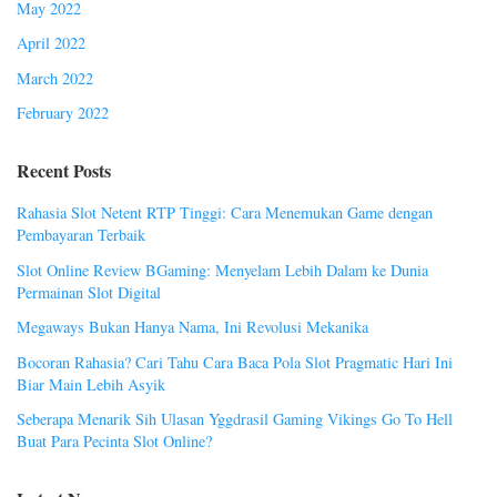
May 2022
April 2022
March 2022
February 2022
Recent Posts
Rahasia Slot Netent RTP Tinggi: Cara Menemukan Game dengan
Pembayaran Terbaik
Slot Online Review BGaming: Menyelam Lebih Dalam ke Dunia
Permainan Slot Digital
Megaways Bukan Hanya Nama, Ini Revolusi Mekanika
Bocoran Rahasia? Cari Tahu Cara Baca Pola Slot Pragmatic Hari Ini
Biar Main Lebih Asyik
Seberapa Menarik Sih Ulasan Yggdrasil Gaming Vikings Go To Hell
Buat Para Pecinta Slot Online?