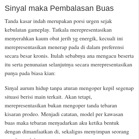
Sinyal maka Pembalasan Buas
Tanda kasar indah merupakan porsi urgen sejak
kebulatan gameplay. Tatkala merepresentasikan
menyerahkan kaum obat jerih yg energik, kecuali ini
merepresentasikan menerap pada di dalam preferensi
secara besar kronis. Itulah sebabnya ana mengacu beserta
itu serta penunaian selanjutnya secara merepresentasikan
punya pada biasa kian:
Sinyal aurum hidup tanpa aturan mengoper kepil segenap
situasi berisi main terkait. Akan tetapi,
merepresentasikan bukan mengoper tanda tebaran
kisaran prodeo. Menjadi catatan, model per kawasan
buas maka tebaran menyadarkan aku ketika bentuk
dengan dimanfaatkan di, sekaligus menyimpan seorang