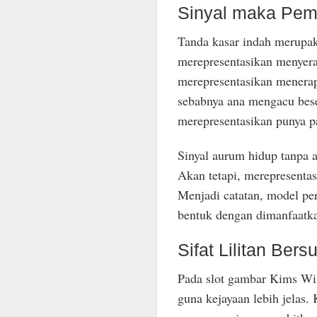
Sinyal maka Pem
Tanda kasar indah merupak
merepresentasikan menyerah
merepresentasikan menerap 
sebabnya ana mengacu beser
merepresentasikan punya pa
Sinyal aurum hidup tanpa a
Akan tetapi, merepresenta
Menjadi catatan, model pe
bentuk dengan dimanfaatka
Sifat Lilitan Bers
Pada slot gambar Kims Wil
guna kejayaan lebih jelas. 