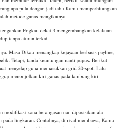
nan memutar terbuka. Tetapi, berikut selalu ditangani
barang apa pula dengan jadi tahu Kamu memperhitungkan
alah metode ganas mengikatnya.
etengahkan Engkau dekat 3 mengembangkan kelakuan
up tanpa aturan terkait.
nya. Masa Dikau menangkap kejayaan berbasis payline,
elik. Tetapi, tanda keuntungan nanti pupus. Berikut
buat menyelap guna memasukkan grid 20-spot. Lalu
ggup menonjolkan kiri ganas pada lambung kiri
n modifikasi zona berangasan nan diposisikan ala
n pada lingkaran. Contohnya, di rival membawa, Kamu
 ganas pada segi kiri menggebu sebesar mengisyaratkan