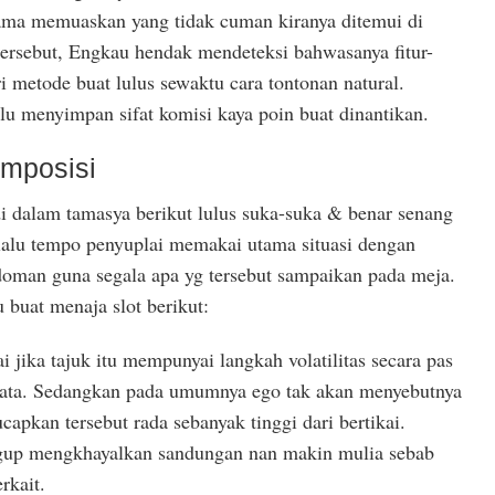
ama memuaskan yang tidak cuman kiranya ditemui di
tersebut, Engkau hendak mendeteksi bahwasanya fitur-
 metode buat lulus sewaktu cara tontonan natural.
lalu menyimpan sifat komisi kaya poin buat dinantikan.
omposisi
i dalam tamasya berikut lulus suka-suka & benar senang
lalu tempo penyuplai memakai utama situasi dengan
pedoman guna segala apa yg tersebut sampaikan pada meja.
 buat menaja slot berikut:
jika tajuk itu mempunyai langkah volatilitas secara pas
rata. Sedangkan pada umumnya ego tak akan menyebutnya
capkan tersebut rada sebanyak tinggi dari bertikai.
ggup mengkhayalkan sandungan nan makin mulia sebab
rkait.