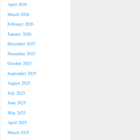
April 2026
March 2026
February 2026
January 2026
December 2025
November 2025
October 2025
September 2025
August 2025
July 2025
June 2025
May 2025
April 2025
March 2025