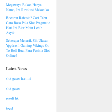
Megaways Bukan Hanya
Nama, Ini Revolusi Mekanika
Bocoran Rahasia? Cari Tahu
Cara Baca Pola Slot Pragmatic
Hari Ini Biar Main Lebih
Asyik
Seberapa Menarik Sih Ulasan
Yggdrasil Gaming Vikings Go
To Hell Buat Para Pecinta Slot
Online?
Latest News
slot gacor hari ini
slot gacor
result hk
togel