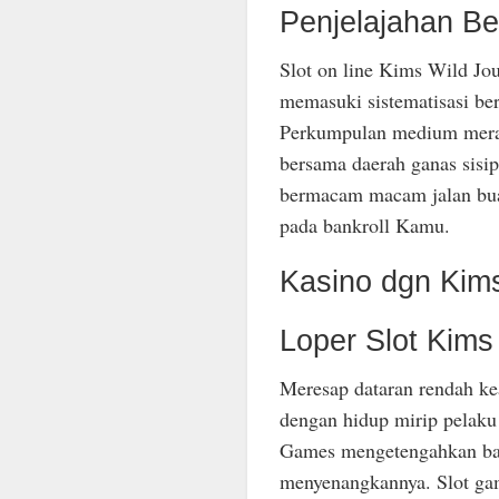
Penjelajahan B
Slot on line Kims Wild J
memasuki sistematisasi be
Perkumpulan medium merap
bersama daerah ganas sisi
bermacam macam jalan bua
pada bankroll Kamu.
Kasino dgn Kim
Loper Slot Kims
Meresap dataran rendah ke
dengan hidup mirip pelaku
Games mengetengahkan bahw
menyenangkannya. Slot gam