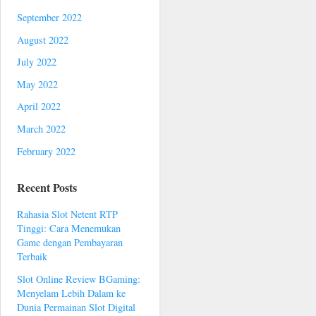
September 2022
August 2022
July 2022
May 2022
April 2022
March 2022
February 2022
Recent Posts
Rahasia Slot Netent RTP
Tinggi: Cara Menemukan
Game dengan Pembayaran
Terbaik
Slot Online Review BGaming:
Menyelam Lebih Dalam ke
Dunia Permainan Slot Digital