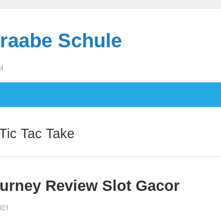
raabe Schule
i
Tic Tac Take
urney Review Slot Gacor
023