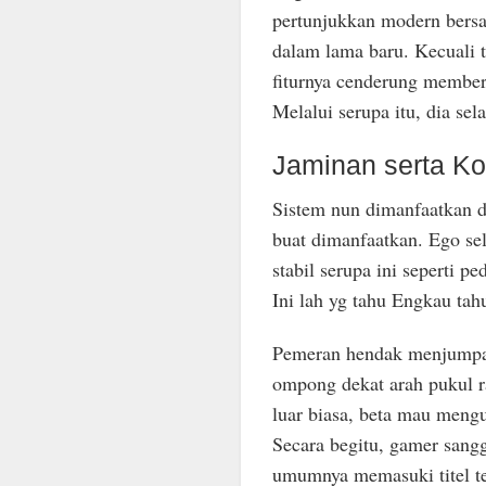
pertunjukkan modern bers
dalam lama baru. Kecuali 
fiturnya cenderung memberi
Melalui serupa itu, dia se
Jaminan serta K
Sistem nun dimanfaatkan d
buat dimanfaatkan. Ego se
stabil serupa ini seperti 
Ini lah yg tahu Engkau tahu
Pemeran hendak menjumpai 
ompong dekat arah pukul 
luar biasa, beta mau mengu
Secara begitu, gamer san
umumnya memasuki titel te