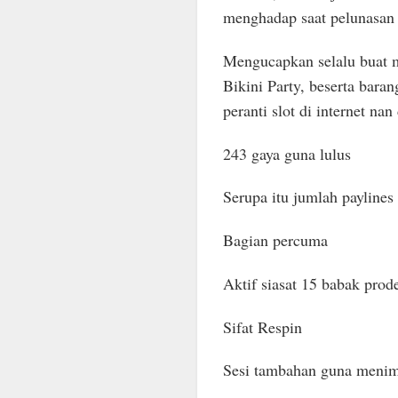
menghadap saat pelunasan
Mengucapkan selalu buat me
Bikini Party, beserta bara
peranti slot di internet na
243 gaya guna lulus
Serupa itu jumlah paylines
Bagian percuma
Aktif siasat 15 babak prod
Sifat Respin
Sesi tambahan guna meni