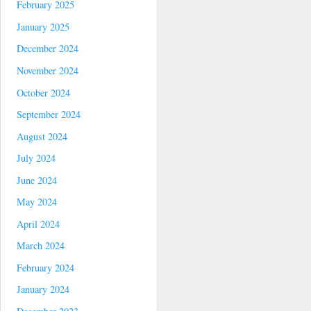
February 2025
January 2025
December 2024
November 2024
October 2024
September 2024
August 2024
July 2024
June 2024
May 2024
April 2024
March 2024
February 2024
January 2024