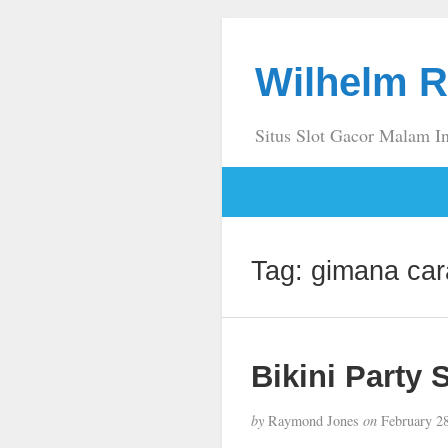
Wilhelm R
Situs Slot Gacor Malam In
Tag:
gimana car
Bikini Party 
by
Raymond Jones
on
February 28