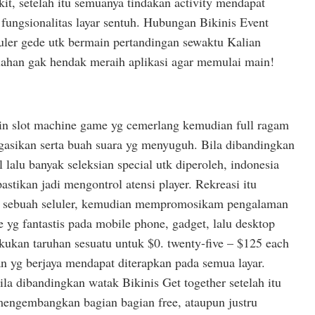
kit, setelah itu semuanya tindakan activity mendapat
fungsionalitas layar sentuh. Hubungan Bikinis Event
uler gede utk bermain pertandingan sewaktu Kalian
ahan gak hendak meraih aplikasi agar memulai main!
in slot machine game yg cemerlang kemudian full ragam
asikan serta buah suara yg menyuguh. Bila dibandingkan
lalu banyak seleksian special utk diperoleh, indonesia
astikan jadi mengontrol atensi player. Rekreasi itu
 sebuah seluler, kemudian mempromosikam pengalaman
yg fantastis pada mobile phone, gadget, lalu desktop
kukan taruhan sesuatu untuk $0. twenty-five – $125 each
n yg berjaya mendapat diterapkan pada semua layar.
ila dibandingkan watak Bikinis Get together setelah itu
engembangkan bagian bagian free, ataupun justru