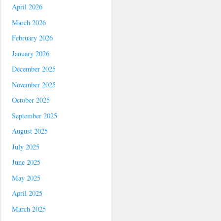
April 2026
March 2026
February 2026
January 2026
December 2025
November 2025
October 2025
September 2025
August 2025
July 2025
June 2025
May 2025
April 2025
March 2025