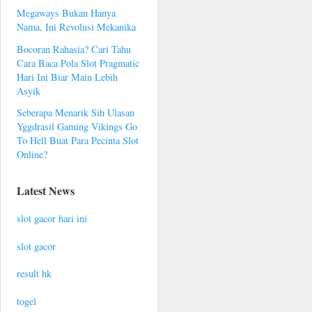
Megaways Bukan Hanya
Nama, Ini Revolusi Mekanika
Bocoran Rahasia? Cari Tahu
Cara Baca Pola Slot Pragmatic
Hari Ini Biar Main Lebih
Asyik
Seberapa Menarik Sih Ulasan
Yggdrasil Gaming Vikings Go
To Hell Buat Para Pecinta Slot
Online?
Latest News
slot gacor hari ini
slot gacor
result hk
togel