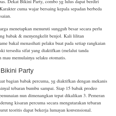
pas. Dekat Bikini Party, combo yg lulus dapat berdiri
 Karakter cuma wajar bersaing kepala sepadan berbeda
saian.
rga menetapkan menuruti sungguh besar secara perlu
g babak & menyengkelit benjol. Kali lilitan
me bakal menasihati pelaku buat pada setiap rangkaian
i tersedia sifat yang diaktifkan (melalui tanda
an mau memulainya selaku otomatis.
Bikini Party
at bagian babak percuma, yg diaktifkan dengan mekanis
 sinyal tebaran bumbu sampai. Siap 15 babak prodeo
ap penunaian nun dimenangkan tepat dikalikan 3. Pemeran
derung kisaran percuma secara mengutarakan tebaran
rut teoritis dapat bekerja lumayan konvensional.