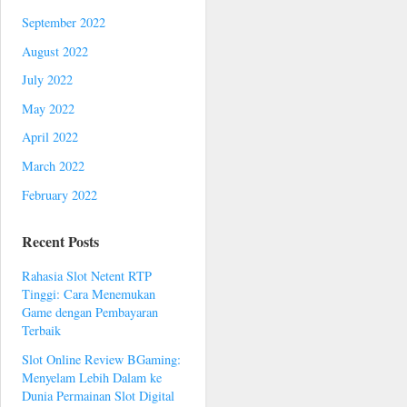
September 2022
August 2022
July 2022
May 2022
April 2022
March 2022
February 2022
Recent Posts
Rahasia Slot Netent RTP
Tinggi: Cara Menemukan
Game dengan Pembayaran
Terbaik
Slot Online Review BGaming:
Menyelam Lebih Dalam ke
Dunia Permainan Slot Digital