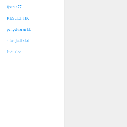
ijospin77
RESULT HK
pengeluaran hk
situs judi slot
Judi slot