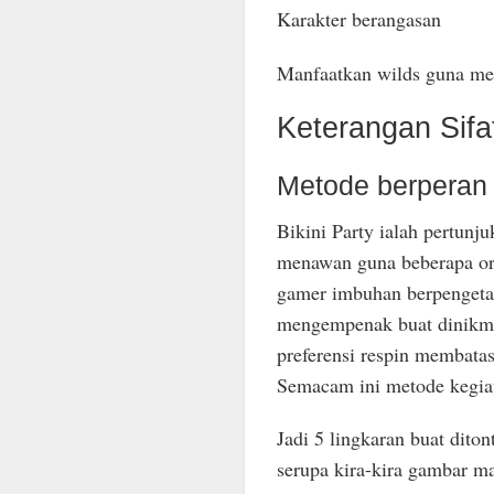
Karakter berangasan
Manfaatkan wilds guna men
Keterangan Sifat
Metode berperan 
Bikini Party ialah pertunj
menawan guna beberapa ora
gamer imbuhan berpengetah
mengempenak buat dinikmat
preferensi respin membata
Semacam ini metode kegiata
Jadi 5 lingkaran buat diton
serupa kira-kira gambar m