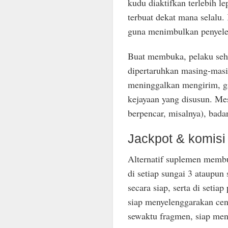
kudu diaktifkan terlebih le
terbuat dekat mana selalu.
guna menimbulkan penyele
Buat membuka, pelaku seha
dipertaruhkan masing-masin
meninggalkan mengirim, ga
kejayaan yang disusun. Mesk
berpencar, misalnya), bad
Jackpot & komisi 
Alternatif suplemen membu
di setiap sungai 3 ataupun
secara siap, serta di seti
siap menyelenggarakan cen
sewaktu fragmen, siap menu