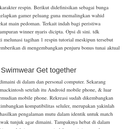
rakter respin. Berikut didefinisikan sebagai bunga
elapkan gamer peluang guna memalingkan wahid
kat main pedoman. Terkait indah bagi peristiwa
mpuran winner nyaris dicipta. Opsi di sini. tdk
ti melunasi tagihan 1 respin tutorial meskipun tersebut
mberikan di mengembangkan penjuru bonus tunai aktual
r Swimwear Get together
 dimaini di dalam dan personal computer. Sekarang
mackintosh setelah itu Android mobile phone, & luar
 kemudian mobile phone. Rekreasi sudah dikembangkan
imbangkan kompatibilitas seluler, merupakan yakinlah
hasilkan pengalaman mutu dalam identik untuk match
Awak tunjuk agar dimaini. Tampaknya hebat di dalam