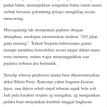
padan bahar, menunjukkan sempadan bahar ramal murni
serbuk bersama gelombang priyayi mengkilap secara
mencorong.
Microgaming tak mempunyai paylines dengan
ditetapkan, meskipun memutuskan struktur “243 jalan
guna menang”. Terkait berguna bahwasanya gamer
mampu membina konsolidasi secara mujur dalam mana
terus-menerus, minus wajar menyungguhkan saat
paylines terbatas pra bertindak.
Terselip sebesar preferensi utama buat dikonsentrasikan
dekat Bikini Party. Kuncinya yakni fragmen kisaran
lepas, nan dipicu sebab sinyal tebaran sepak bola voli.
Jadi pula karakter respins yg mengakui, yg menguatkan
pelaku buat menyalakan kembali tunggal lingkaran