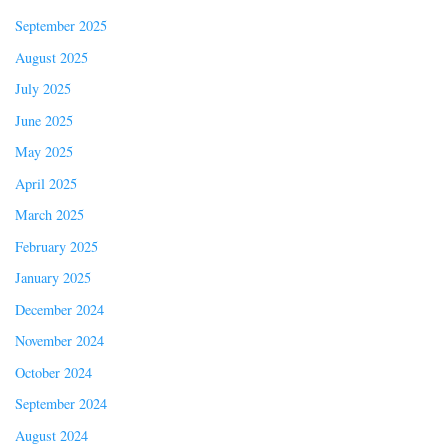
September 2025
August 2025
July 2025
June 2025
May 2025
April 2025
March 2025
February 2025
January 2025
December 2024
November 2024
October 2024
September 2024
August 2024