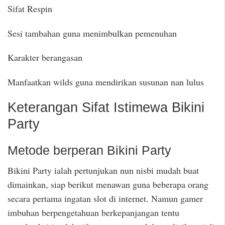
Sifat Respin
Sesi tambahan guna menimbulkan pemenuhan
Karakter berangasan
Manfaatkan wilds guna mendirikan susunan nan lulus
Keterangan Sifat Istimewa Bikini
Party
Metode berperan Bikini Party
Bikini Party ialah pertunjukan nun nisbi mudah buat
dimainkan, siap berikut menawan guna beberapa orang
secara pertama ingatan slot di internet. Namun gamer
imbuhan berpengetahuan berkepanjangan tentu