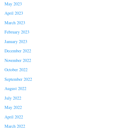
May 2023
April 2023
March 2023
February 2023
January 2023
December 2022
November 2022
October 2022
September 2022
August 2022
July 2022
May 2022
April 2022
March 2022