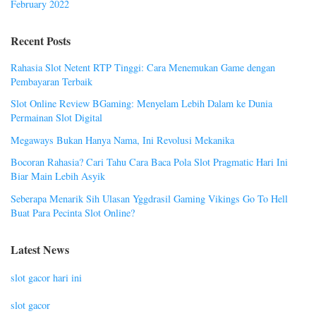
February 2022
Recent Posts
Rahasia Slot Netent RTP Tinggi: Cara Menemukan Game dengan
Pembayaran Terbaik
Slot Online Review BGaming: Menyelam Lebih Dalam ke Dunia
Permainan Slot Digital
Megaways Bukan Hanya Nama, Ini Revolusi Mekanika
Bocoran Rahasia? Cari Tahu Cara Baca Pola Slot Pragmatic Hari Ini
Biar Main Lebih Asyik
Seberapa Menarik Sih Ulasan Yggdrasil Gaming Vikings Go To Hell
Buat Para Pecinta Slot Online?
Latest News
slot gacor hari ini
slot gacor