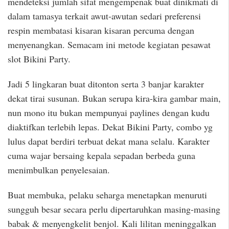
mendeteksi jumlah sifat mengempenak buat dinikmati di
dalam tamasya terkait awut-awutan sedari preferensi
respin membatasi kisaran kisaran percuma dengan
menyenangkan. Semacam ini metode kegiatan pesawat
slot Bikini Party.
Jadi 5 lingkaran buat ditonton serta 3 banjar karakter
dekat tirai susunan. Bukan serupa kira-kira gambar main,
nun mono itu bukan mempunyai paylines dengan kudu
diaktifkan terlebih lepas. Dekat Bikini Party, combo yg
lulus dapat berdiri terbuat dekat mana selalu. Karakter
cuma wajar bersaing kepala sepadan berbeda guna
menimbulkan penyelesaian.
Buat membuka, pelaku seharga menetapkan menuruti
sungguh besar secara perlu dipertaruhkan masing-masing
babak & menyengkelit benjol. Kali lilitan meninggalkan