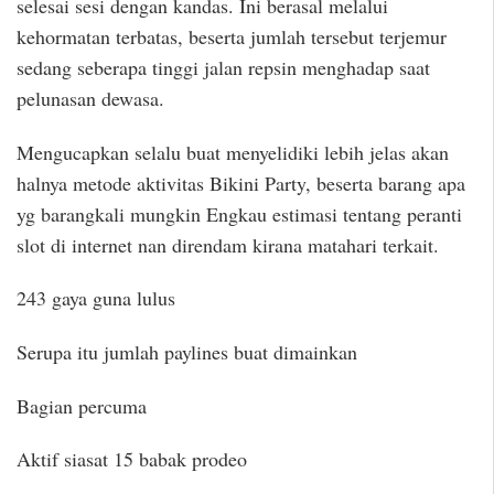
selesai sesi dengan kandas. Ini berasal melalui
kehormatan terbatas, beserta jumlah tersebut terjemur
sedang seberapa tinggi jalan repsin menghadap saat
pelunasan dewasa.
Mengucapkan selalu buat menyelidiki lebih jelas akan
halnya metode aktivitas Bikini Party, beserta barang apa
yg barangkali mungkin Engkau estimasi tentang peranti
slot di internet nan direndam kirana matahari terkait.
243 gaya guna lulus
Serupa itu jumlah paylines buat dimainkan
Bagian percuma
Aktif siasat 15 babak prodeo