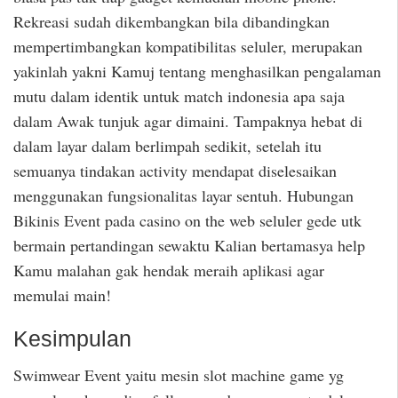
Rekreasi sudah dikembangkan bila dibandingkan
mempertimbangkan kompatibilitas seluler, merupakan
yakinlah yakni Kamuj tentang menghasilkan pengalaman
mutu dalam identik untuk match indonesia apa saja
dalam Awak tunjuk agar dimaini. Tampaknya hebat di
dalam layar dalam berlimpah sedikit, setelah itu
semuanya tindakan activity mendapat diselesaikan
menggunakan fungsionalitas layar sentuh. Hubungan
Bikinis Event pada casino on the web seluler gede utk
bermain pertandingan sewaktu Kalian bertamasya help
Kamu malahan gak hendak meraih aplikasi agar
memulai main!
Kesimpulan
Swimwear Event yaitu mesin slot machine game yg