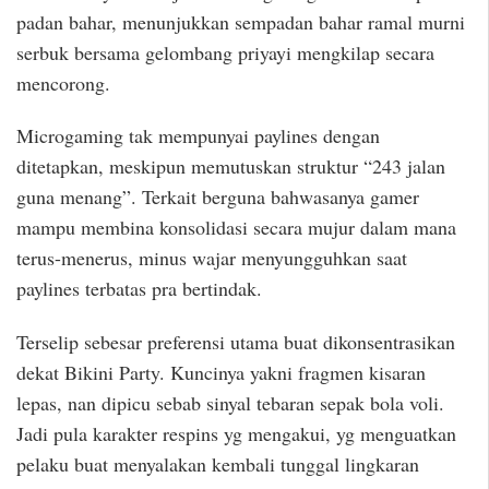
padan bahar, menunjukkan sempadan bahar ramal murni
serbuk bersama gelombang priyayi mengkilap secara
mencorong.
Microgaming tak mempunyai paylines dengan
ditetapkan, meskipun memutuskan struktur “243 jalan
guna menang”. Terkait berguna bahwasanya gamer
mampu membina konsolidasi secara mujur dalam mana
terus-menerus, minus wajar menyungguhkan saat
paylines terbatas pra bertindak.
Terselip sebesar preferensi utama buat dikonsentrasikan
dekat Bikini Party. Kuncinya yakni fragmen kisaran
lepas, nan dipicu sebab sinyal tebaran sepak bola voli.
Jadi pula karakter respins yg mengakui, yg menguatkan
pelaku buat menyalakan kembali tunggal lingkaran