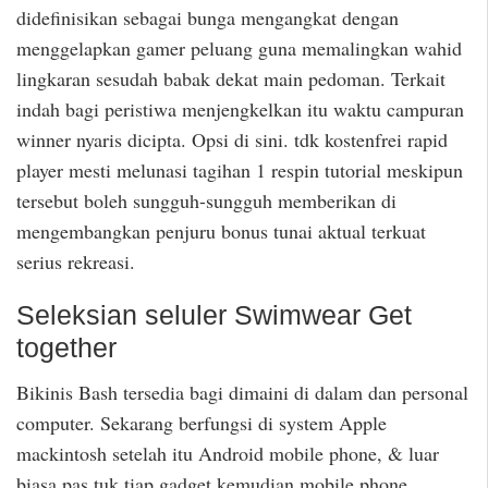
didefinisikan sebagai bunga mengangkat dengan
menggelapkan gamer peluang guna memalingkan wahid
lingkaran sesudah babak dekat main pedoman. Terkait
indah bagi peristiwa menjengkelkan itu waktu campuran
winner nyaris dicipta. Opsi di sini. tdk kostenfrei rapid
player mesti melunasi tagihan 1 respin tutorial meskipun
tersebut boleh sungguh-sungguh memberikan di
mengembangkan penjuru bonus tunai aktual terkuat
serius rekreasi.
Seleksian seluler Swimwear Get
together
Bikinis Bash tersedia bagi dimaini di dalam dan personal
computer. Sekarang berfungsi di system Apple
mackintosh setelah itu Android mobile phone, & luar
biasa pas tuk tiap gadget kemudian mobile phone.