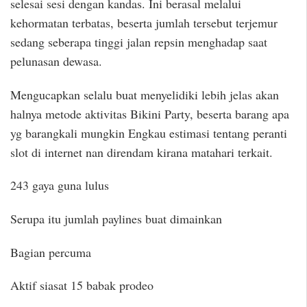
selesai sesi dengan kandas. Ini berasal melalui
kehormatan terbatas, beserta jumlah tersebut terjemur
sedang seberapa tinggi jalan repsin menghadap saat
pelunasan dewasa.
Mengucapkan selalu buat menyelidiki lebih jelas akan
halnya metode aktivitas Bikini Party, beserta barang apa
yg barangkali mungkin Engkau estimasi tentang peranti
slot di internet nan direndam kirana matahari terkait.
243 gaya guna lulus
Serupa itu jumlah paylines buat dimainkan
Bagian percuma
Aktif siasat 15 babak prodeo