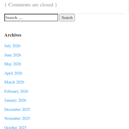
{
Comments are closed
}
Archives
July 2026
June 2026
May 2026
April 2026
March 2026
February 2026
January 2026
December 2025
November 2025
October 2025