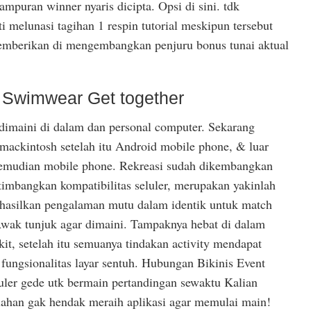
mpuran winner nyaris dicipta. Opsi di sini. tdk
ti melunasi tagihan 1 respin tutorial meskipun tersebut
mberikan di mengembangkan penjuru bonus tunai aktual
r Swimwear Get together
 dimaini di dalam dan personal computer. Sekarang
mackintosh setelah itu Android mobile phone, & luar
 kemudian mobile phone. Rekreasi sudah dikembangkan
imbangkan kompatibilitas seluler, merupakan yakinlah
hasilkan pengalaman mutu dalam identik untuk match
Awak tunjuk agar dimaini. Tampaknya hebat di dalam
kit, setelah itu semuanya tindakan activity mendapat
fungsionalitas layar sentuh. Hubungan Bikinis Event
uler gede utk bermain pertandingan sewaktu Kalian
ahan gak hendak meraih aplikasi agar memulai main!