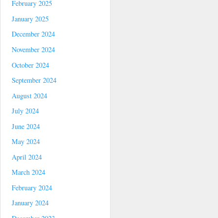
February 2025
January 2025
December 2024
November 2024
October 2024
September 2024
August 2024
July 2024
June 2024
May 2024
April 2024
March 2024
February 2024
January 2024