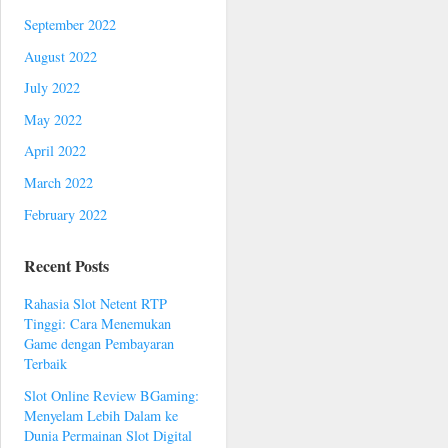
September 2022
August 2022
July 2022
May 2022
April 2022
March 2022
February 2022
Recent Posts
Rahasia Slot Netent RTP
Tinggi: Cara Menemukan
Game dengan Pembayaran
Terbaik
Slot Online Review BGaming:
Menyelam Lebih Dalam ke
Dunia Permainan Slot Digital