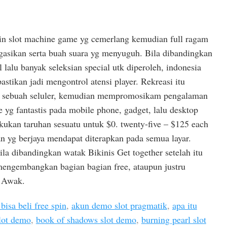
in slot machine game yg cemerlang kemudian full ragam
asikan serta buah suara yg menyuguh. Bila dibandingkan
lalu banyak seleksian special utk diperoleh, indonesia
astikan jadi mengontrol atensi player. Rekreasi itu
 sebuah seluler, kemudian mempromosikam pengalaman
yg fantastis pada mobile phone, gadget, lalu desktop
kukan taruhan sesuatu untuk $0. twenty-five – $125 each
n yg berjaya mendapat diterapkan pada semua layar.
ila dibandingkan watak Bikinis Get together setelah itu
engembangkan bagian bagian free, ataupun justru
i Awak.
bisa beli free spin
,
akun demo slot pragmatik
,
apa itu
slot demo
,
book of shadows slot demo
,
burning pearl slot