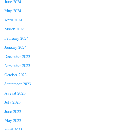
June 2024
May 2024
April 2024
March 2024
February 2024
January 2024
December 2023
November 2023
October 2023
September 2023
August 2023
July 2023
June 2023
May 2023
April 2023