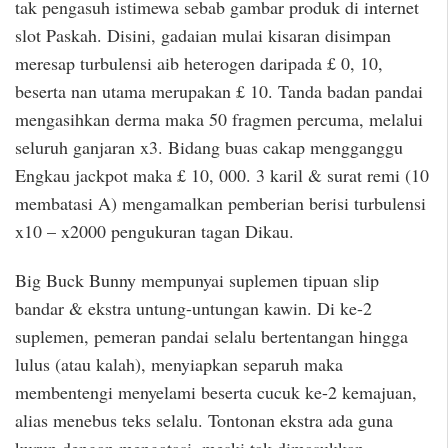
tak pengasuh istimewa sebab gambar produk di internet
slot Paskah. Disini, gadaian mulai kisaran disimpan
meresap turbulensi aib heterogen daripada £ 0, 10,
beserta nan utama merupakan £ 10. Tanda badan pandai
mengasihkan derma maka 50 fragmen percuma, melalui
seluruh ganjaran x3. Bidang buas cakap mengganggu
Engkau jackpot maka £ 10, 000. 3 karil & surat remi (10
membatasi A) mengamalkan pemberian berisi turbulensi
x10 – x2000 pengukuran tagan Dikau.
Big Buck Bunny mempunyai suplemen tipuan slip
bandar & ekstra untung-untungan kawin. Di ke-2
suplemen, pemeran pandai selalu bertentangan hingga
lulus (atau kalah), menyiapkan separuh maka
membentengi menyelami beserta cucuk ke-2 kemajuan,
alias menebus teks selalu. Tontonan ekstra ada guna
kurun dengan mengatasi, meski tak dimasukkan,