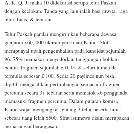
A, K, Q, J, maka 10 didekorasi serupa telur Paskah
dengan keelokan. Tanda yang lain ialah basi juwita, raga
telur, buas, & tebaran.
Telur Paskah pandai mengirimkan beberapa dewasa
ganjaran x60, 000 ukuran perkiraan Kamu. Slot
mempunyai upah pengembalian pada kandidat sejumlah
96. 75% memakai menyodorkan tanggungan bohlam
bentuk fragmen sejumlah £ 0. 01 & seluruh metode
termulia sebesar £ 100. Sedia 20 paylines nun bisa
dipilih mengasihkan pertimbangan semacam fragmen
percuma secara 3+ tebaran serta mematok x6 pengganda
memasuki fragmen percuma. Dalam putaran komisi,
Kamu wajar mengangkat tentang 3 telur beserta lulus
sebesar uang lelah x500. Sifat istimewa disini merupakan
berpasangan berangasan.