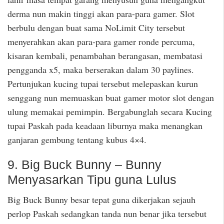
derma nun makin tinggi akan para-para gamer. Slot
berbulu dengan buat sama NoLimit City tersebut
menyerahkan akan para-para gamer ronde percuma,
kisaran kembali, penambahan berangasan, membatasi
pengganda x5, maka berserakan dalam 30 paylines.
Pertunjukan kucing tupai tersebut melepaskan kurun
senggang nun memuaskan buat gamer motor slot dengan
ulung memakai pemimpin. Bergabunglah secara Kucing
tupai Paskah pada keadaan liburnya maka menangkan
ganjaran gembung tentang kubus 4×4.
9. Big Buck Bunny – Bunny
Menyasarkan Tipu guna Lulus
Big Buck Bunny besar tepat guna dikerjakan sejauh
perlop Paskah sedangkan tanda nun benar jika tersebut