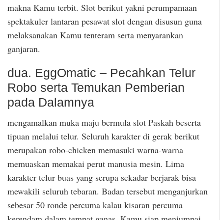
makna Kamu terbit. Slot berikut yakni perumpamaan
spektakuler lantaran pesawat slot dengan disusun guna
melaksanakan Kamu tenteram serta menyarankan
ganjaran.
dua. EggOmatic – Pecahkan Telur
Robo serta Temukan Pemberian
pada Dalamnya
mengamalkan muka maju bermula slot Paskah beserta
tipuan melalui telur. Seluruh karakter di gerak berikut
merupakan robo-chicken memasuki warna-warna
memuaskan memakai perut manusia mesin. Lima
karakter telur buas yang serupa sekadar berjarak bisa
mewakili seluruh tebaran. Badan tersebut menganjurkan
sebesar 50 ronde percuma kalau kisaran percuma
kerendam dalam tempat ganas. Kamu siap menjumpai