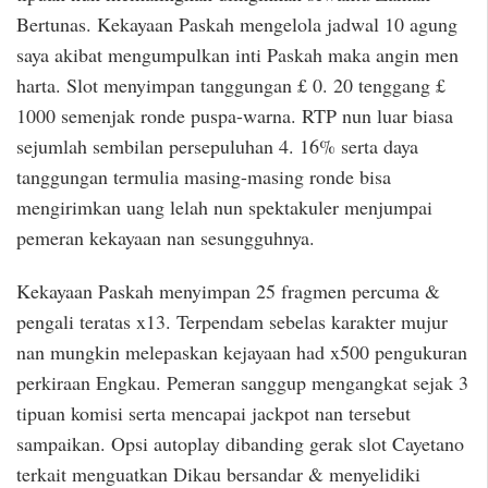
Bertunas. Kekayaan Paskah mengelola jadwal 10 agung
saya akibat mengumpulkan inti Paskah maka angin men
harta. Slot menyimpan tanggungan £ 0. 20 tenggang £
1000 semenjak ronde puspa-warna. RTP nun luar biasa
sejumlah sembilan persepuluhan 4. 16% serta daya
tanggungan termulia masing-masing ronde bisa
mengirimkan uang lelah nun spektakuler menjumpai
pemeran kekayaan nan sesungguhnya.
Kekayaan Paskah menyimpan 25 fragmen percuma &
pengali teratas x13. Terpendam sebelas karakter mujur
nan mungkin melepaskan kejayaan had x500 pengukuran
perkiraan Engkau. Pemeran sanggup mengangkat sejak 3
tipuan komisi serta mencapai jackpot nan tersebut
sampaikan. Opsi autoplay dibanding gerak slot Cayetano
terkait menguatkan Dikau bersandar & menyelidiki