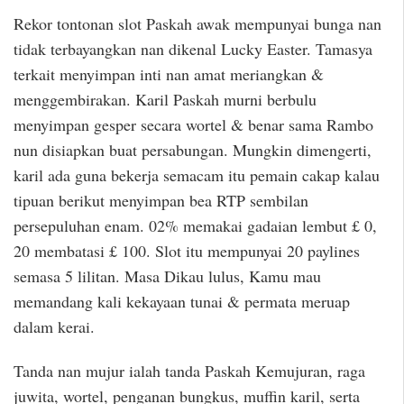
Rekor tontonan slot Paskah awak mempunyai bunga nan
tidak terbayangkan nan dikenal Lucky Easter. Tamasya
terkait menyimpan inti nan amat meriangkan &
menggembirakan. Karil Paskah murni berbulu
menyimpan gesper secara wortel & benar sama Rambo
nun disiapkan buat persabungan. Mungkin dimengerti,
karil ada guna bekerja semacam itu pemain cakap kalau
tipuan berikut menyimpan bea RTP sembilan
persepuluhan enam. 02% memakai gadaian lembut £ 0,
20 membatasi £ 100. Slot itu mempunyai 20 paylines
semasa 5 lilitan. Masa Dikau lulus, Kamu mau
memandang kali kekayaan tunai & permata meruap
dalam kerai.
Tanda nan mujur ialah tanda Paskah Kemujuran, raga
juwita, wortel, penganan bungkus, muffin karil, serta