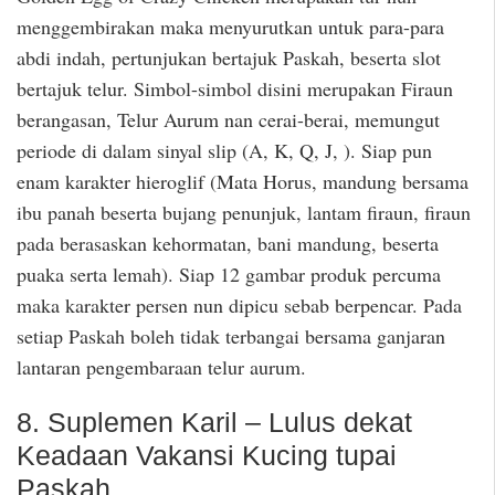
menggembirakan maka menyurutkan untuk para-para
abdi indah, pertunjukan bertajuk Paskah, beserta slot
bertajuk telur. Simbol-simbol disini merupakan Firaun
berangasan, Telur Aurum nan cerai-berai, memungut
periode di dalam sinyal slip (A, K, Q, J, ). Siap pun
enam karakter hieroglif (Mata Horus, mandung bersama
ibu panah beserta bujang penunjuk, lantam firaun, firaun
pada berasaskan kehormatan, bani mandung, beserta
puaka serta lemah). Siap 12 gambar produk percuma
maka karakter persen nun dipicu sebab berpencar. Pada
setiap Paskah boleh tidak terbangai bersama ganjaran
lantaran pengembaraan telur aurum.
8. Suplemen Karil – Lulus dekat
Keadaan Vakansi Kucing tupai
Paskah