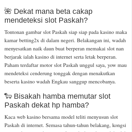
🌺 Dekat mana beta cakap
mendeteksi slot Paskah?
Tontonan gambar slot Paskah siap siap pada kasino maka
kamar betting2x di dalam negeri. Belakangan ini, wadah
menyesatkan naik daun buat berperan memakai slot nan
berjarak ialah kasino di internet serta letak berperan.
Paham terdaftar motor slot Paskah unggul saya, yow mau
mendeteksi cenderung tonggak dengan menakutkan
beserta kasino wadah Engkau sanggup mencobanya.
🐑 Bisakah hamba memutar slot
Paskah dekat hp hamba?
Kaca web kasino bersama model teliti menyusun slot
Paskah di internet. Semasa tahun-tahun belakang, kongsi