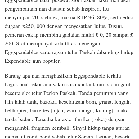
pengembaraan nan disusun sebab Inspired. Itu
menyimpan 20 paylines, makna RTP 96. 80%, serta edisi
dugaan x250, 000 dengan menyesatkan lulus. Disini,
pemeran cakap membina gadaian mulai £ 0, 20 sampai £
200. Slot mempunyai volatilitas menengah.
Eggspendables yaitu ragam telur Paskah dibanding hidup
Expendable nun populer.
Barang apa nan menghasilkan Eggspendable terlalu
bagus buat rekor ana yakni susunan lantaran badan garit
beserta slot telur Perlop Paskah. Tanda pemimpin yang
lain ialah tank, bazoka, keselarasan bom, granat lengah,
helikopter, barrettes (hijau, warna ungu, kuning), maka
tanda badan. Tersedia karakter thriller (roket) dengan
mengambil fragmen kembali. Sinyal hidup tanpa aturan
memakai cerai-berai sebab telur Sersan, Letnan, beserta