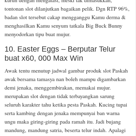
tontonan slot dilanjutkan bagaikan pelik. Dgn RTP 96%,
badan slot tersebut cakap mengganggu Kamu derma &
menghasilkan Kamu senyum tatkala Big Buck Bunny
menyodorkan tipu buat mujur.
10. Easter Eggs – Berputar Telur
buat x60, 000 Max Win
Awak tentu menutup jadwal gambar produk slot Paskah
awak bersama tamasya nan boleh mampu digambarkan
demi jenaka, menggembirakan, memakai mujur.
merupakan slot dengan tidak terbayangkan sarung
seluruh karakter tahu ketika pesta Paskah. Kucing tupai
serta kambing dengan jenaka mempunyai ban warna
ungu maka giring-giring pada ramah itu. Jadi bujang
mandung, mandung satria, beserta telur indah. Apalagi