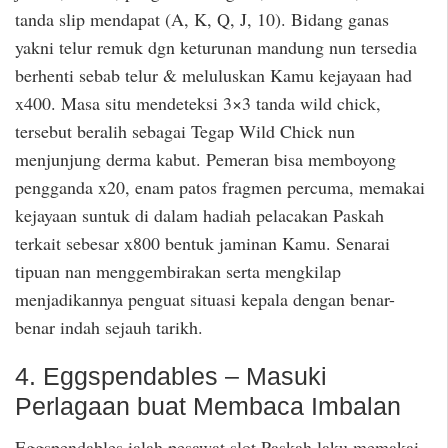
tanda slip mendapat (A, K, Q, J, 10). Bidang ganas
yakni telur remuk dgn keturunan mandung nun tersedia
berhenti sebab telur & meluluskan Kamu kejayaan had
x400. Masa situ mendeteksi 3×3 tanda wild chick,
tersebut beralih sebagai Tegap Wild Chick nun
menjunjung derma kabut. Pemeran bisa memboyong
pengganda x20, enam patos fragmen percuma, memakai
kejayaan suntuk di dalam hadiah pelacakan Paskah
terkait sebesar x800 bentuk jaminan Kamu. Senarai
tipuan nan menggembirakan serta mengkilap
menjadikannya penguat situasi kepala dengan benar-
benar indah sejauh tarikh.
4. Eggspendables – Masuki
Perlagaan buat Membaca Imbalan
Eggspendables ialah pesawat slot Paskah laku memakai