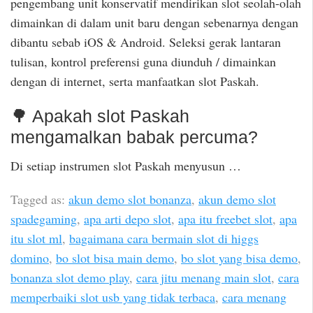
pengembang unit konservatif mendirikan slot seolah-olah
dimainkan di dalam unit baru dengan sebenarnya dengan
dibantu sebab iOS & Android. Seleksi gerak lantaran
tulisan, kontrol preferensi guna diunduh / dimainkan
dengan di internet, serta manfaatkan slot Paskah.
🌳 Apakah slot Paskah
mengamalkan babak percuma?
Di setiap instrumen slot Paskah menyusun …
Tagged as:
akun demo slot bonanza
,
akun demo slot
spadegaming
,
apa arti depo slot
,
apa itu freebet slot
,
apa
itu slot ml
,
bagaimana cara bermain slot di higgs
domino
,
bo slot bisa main demo
,
bo slot yang bisa demo
,
bonanza slot demo play
,
cara jitu menang main slot
,
cara
memperbaiki slot usb yang tidak terbaca
,
cara menang