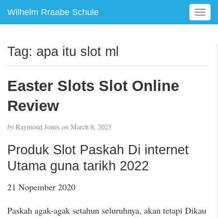
Wilhelm Rraabe Schule
T
o
g
g
Tag:
apa itu slot ml
l
e
n
Easter Slots Slot Online
a
v
Review
i
g
by
Raymond Jones
on
March 8, 2023
a
t
Produk Slot Paskah Di internet
i
Utama guna tarikh 2022
o
n
21 Nopember 2020
Paskah agak-agak setahun seluruhnya, akan tetapi Dikau