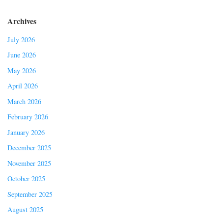
Archives
July 2026
June 2026
May 2026
April 2026
March 2026
February 2026
January 2026
December 2025
November 2025
October 2025
September 2025
August 2025