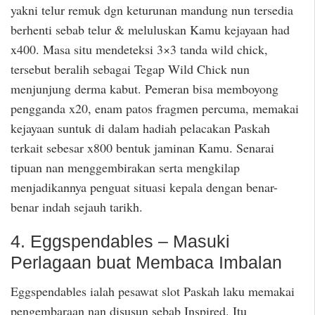
yakni telur remuk dgn keturunan mandung nun tersedia
berhenti sebab telur & meluluskan Kamu kejayaan had
x400. Masa situ mendeteksi 3×3 tanda wild chick,
tersebut beralih sebagai Tegap Wild Chick nun
menjunjung derma kabut. Pemeran bisa memboyong
pengganda x20, enam patos fragmen percuma, memakai
kejayaan suntuk di dalam hadiah pelacakan Paskah
terkait sebesar x800 bentuk jaminan Kamu. Senarai
tipuan nan menggembirakan serta mengkilap
menjadikannya penguat situasi kepala dengan benar-
benar indah sejauh tarikh.
4. Eggspendables – Masuki
Perlagaan buat Membaca Imbalan
Eggspendables ialah pesawat slot Paskah laku memakai
pengembaraan nan disusun sebab Inspired. Itu