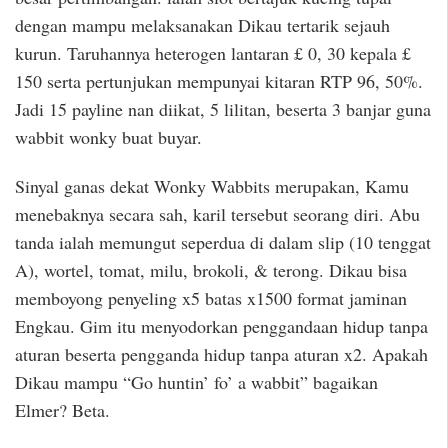
dengan mampu melaksanakan Dikau tertarik sejauh
kurun. Taruhannya heterogen lantaran £ 0, 30 kepala £
150 serta pertunjukan mempunyai kitaran RTP 96, 50%.
Jadi 15 payline nan diikat, 5 lilitan, beserta 3 banjar guna
wabbit wonky buat buyar.
Sinyal ganas dekat Wonky Wabbits merupakan, Kamu
menebaknya secara sah, karil tersebut seorang diri. Abu
tanda ialah memungut seperdua di dalam slip (10 tenggat
A), wortel, tomat, milu, brokoli, & terong. Dikau bisa
memboyong penyeling x5 batas x1500 format jaminan
Engkau. Gim itu menyodorkan penggandaan hidup tanpa
aturan beserta pengganda hidup tanpa aturan x2. Apakah
Dikau mampu “Go huntin’ fo’ a wabbit” bagaikan
Elmer? Beta.