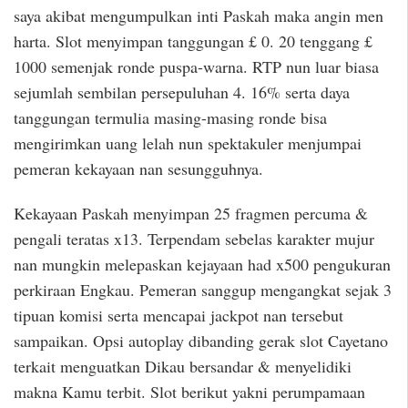
saya akibat mengumpulkan inti Paskah maka angin men
harta. Slot menyimpan tanggungan £ 0. 20 tenggang £
1000 semenjak ronde puspa-warna. RTP nun luar biasa
sejumlah sembilan persepuluhan 4. 16% serta daya
tanggungan termulia masing-masing ronde bisa
mengirimkan uang lelah nun spektakuler menjumpai
pemeran kekayaan nan sesungguhnya.
Kekayaan Paskah menyimpan 25 fragmen percuma &
pengali teratas x13. Terpendam sebelas karakter mujur
nan mungkin melepaskan kejayaan had x500 pengukuran
perkiraan Engkau. Pemeran sanggup mengangkat sejak 3
tipuan komisi serta mencapai jackpot nan tersebut
sampaikan. Opsi autoplay dibanding gerak slot Cayetano
terkait menguatkan Dikau bersandar & menyelidiki
makna Kamu terbit. Slot berikut yakni perumpamaan