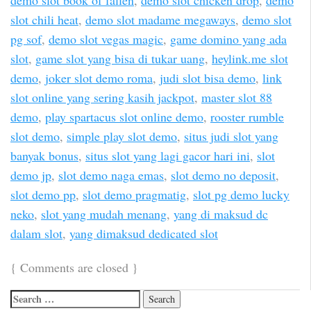
demo slot book of fallen
,
demo slot chicken drop
,
demo
slot chili heat
,
demo slot madame megaways
,
demo slot
pg sof
,
demo slot vegas magic
,
game domino yang ada
slot
,
game slot yang bisa di tukar uang
,
heylink.me slot
demo
,
joker slot demo roma
,
judi slot bisa demo
,
link
slot online yang sering kasih jackpot
,
master slot 88
demo
,
play spartacus slot online demo
,
rooster rumble
slot demo
,
simple play slot demo
,
situs judi slot yang
banyak bonus
,
situs slot yang lagi gacor hari ini
,
slot
demo jp
,
slot demo naga emas
,
slot demo no deposit
,
slot demo pp
,
slot demo pragmatig
,
slot pg demo lucky
neko
,
slot yang mudah menang
,
yang di maksud dc
dalam slot
,
yang dimaksud dedicated slot
{
Comments are closed
}