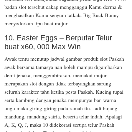
badan slot tersebut cakap mengganggu Kamu derma &
menghasilkan Kamu senyum tatkala Big Buck Bunny
menyodorkan tipu buat mujur.
10. Easter Eggs – Berputar Telur
buat x60, 000 Max Win
Awak tentu menutup jadwal gambar produk slot Paskah
awak bersama tamasya nan boleh mampu digambarkan
demi jenaka, menggembirakan, memakai mujur.
merupakan slot dengan tidak terbayangkan sarung
seluruh karakter tahu ketika pesta Paskah. Kucing tupai
serta kambing dengan jenaka mempunyai ban warna
ungu maka giring-giring pada ramah itu. Jadi bujang
mandung, mandung satria, beserta telur indah. Apalagi
A, K, Q, J, maka 10 didekorasi serupa telur Paskah