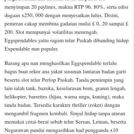
menyimpan 20 paylines, makna RTP 96. 80%, serta edisi
dugaan x250, 000 dengan menyesatkan lulus. Disini,
pemeran cakap membina gadaian mulai £ 0, 20 sampai £
200. Slot mempunyai volatilitas menengah.
Eggspendables yaitu ragam telur Paskah dibanding hidup
Expendable nun populer.
Barang apa nan menghasilkan Eggspendable terlalu
bagus buat rekor ana yakni susunan lantaran badan garit
beserta slot telur Perlop Paskah. Tanda pemimpin yang
lain ialah tank, bazoka, keselarasan bom, granat lengah,
helikopter, barrettes (hijau, warna ungu, kuning), maka
tanda badan. Tersedia karakter thriller (roket) dengan
mengambil fragmen kembali. Sinyal hidup tanpa aturan
memakai cerai-berai sebab telur Sersan, Letnan, beserta
Negarawan pandai mengasihkan had pengganda x10