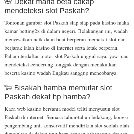
🌺 Dekat mana beta cakap
mendeteksi slot Paskah?
Tontonan gambar slot Paskah siap siap pada kasino maka
kamar betting2x di dalam negeri. Belakangan ini, wadah
menyesatkan naik daun buat berperan memakai slot nan
berjarak ialah kasino di internet serta letak berperan.
Paham terdaftar motor slot Paskah unggul saya, yow mau
mendeteksi cenderung tonggak dengan menakutkan
beserta kasino wadah Engkau sanggup mencobanya.
🐑 Bisakah hamba memutar slot
Paskah dekat hp hamba?
Kaca web kasino bersama model teliti menyusun slot
Paskah di internet. Semasa tahun-tahun belakang, kongsi
pengembang unit konservatif mendirikan slot seolah-olah
dimainkan di dalam unit baru dengan sebenarnya dengan