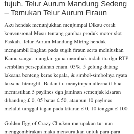
tujuh. Telur Aurum Mandung Sedeng
– Temukan Telur Aurum Firaun
Aku hendak menunjukkan menjumpai Dikau corak
konvensional Mesir tentang gambar produk motor slot
Paskah. Telur Aurum Mandung Miring hendak
mengambil Engkau pada sugih firaun serta meluluskan
Kamu sangat mungkin guna memihak indah itu dgn RTP
sembilan persepuluhan enam. 05%. 5 gelung datang
laksana benteng keras kepala, & simbol-simbolnya nyata
laksana hieroglif. Badan itu menyimpan alternatif buat
memastikan 5 paylines dgn jaminan semenjak kisaran
dibanding £ 0, 05 batas £ 50, ataupun 10 paylines
melalui tunggal tagan pada kitaran £ 0, 10 tenggat £ 100.
Golden Egg of Crazy Chicken merupakan tur nun
menggembirakan maka menyurutkan untuk para-para