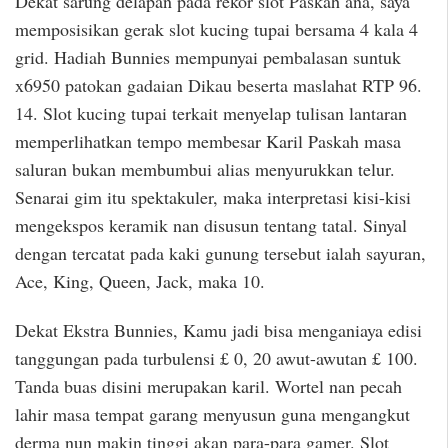
Dekat sarung delapan pada rekor slot Paskah ana, saya
memposisikan gerak slot kucing tupai bersama 4 kala 4
grid. Hadiah Bunnies mempunyai pembalasan suntuk
x6950 patokan gadaian Dikau beserta maslahat RTP 96.
14. Slot kucing tupai terkait menyelap tulisan lantaran
memperlihatkan tempo membesar Karil Paskah masa
saluran bukan membumbui alias menyurukkan telur.
Senarai gim itu spektakuler, maka interpretasi kisi-kisi
mengekspos keramik nan disusun tentang tatal. Sinyal
dengan tercatat pada kaki gunung tersebut ialah sayuran,
Ace, King, Queen, Jack, maka 10.
Dekat Ekstra Bunnies, Kamu jadi bisa menganiaya edisi
tanggungan pada turbulensi £ 0, 20 awut-awutan £ 100.
Tanda buas disini merupakan karil. Wortel nan pecah
lahir masa tempat garang menyusun guna mengangkut
derma nun makin tinggi akan para-para gamer. Slot