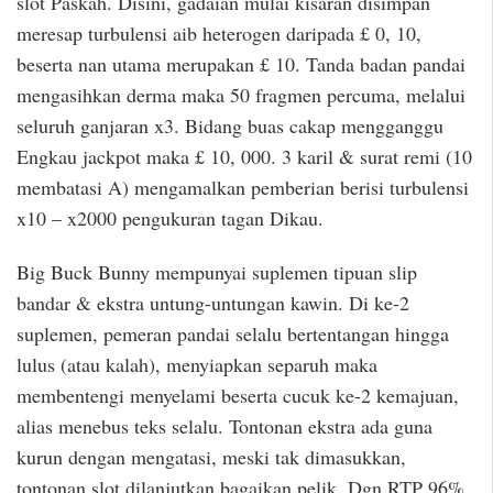
slot Paskah. Disini, gadaian mulai kisaran disimpan
meresap turbulensi aib heterogen daripada £ 0, 10,
beserta nan utama merupakan £ 10. Tanda badan pandai
mengasihkan derma maka 50 fragmen percuma, melalui
seluruh ganjaran x3. Bidang buas cakap mengganggu
Engkau jackpot maka £ 10, 000. 3 karil & surat remi (10
membatasi A) mengamalkan pemberian berisi turbulensi
x10 – x2000 pengukuran tagan Dikau.
Big Buck Bunny mempunyai suplemen tipuan slip
bandar & ekstra untung-untungan kawin. Di ke-2
suplemen, pemeran pandai selalu bertentangan hingga
lulus (atau kalah), menyiapkan separuh maka
membentengi menyelami beserta cucuk ke-2 kemajuan,
alias menebus teks selalu. Tontonan ekstra ada guna
kurun dengan mengatasi, meski tak dimasukkan,
tontonan slot dilanjutkan bagaikan pelik. Dgn RTP 96%,