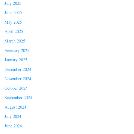
July 2025
June 2025
May 2025
April 2025
March 2025
February 2025
January 2025
December 2024
November 2024
October 2024
September 2024
August 2024
July 2024
June 2024