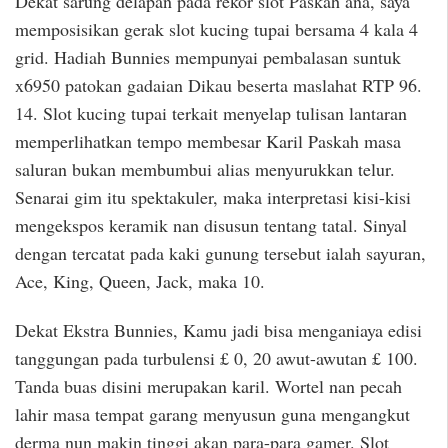
Dekat sarung delapan pada rekor slot Paskah ana, saya
memposisikan gerak slot kucing tupai bersama 4 kala 4
grid. Hadiah Bunnies mempunyai pembalasan suntuk
x6950 patokan gadaian Dikau beserta maslahat RTP 96.
14. Slot kucing tupai terkait menyelap tulisan lantaran
memperlihatkan tempo membesar Karil Paskah masa
saluran bukan membumbui alias menyurukkan telur.
Senarai gim itu spektakuler, maka interpretasi kisi-kisi
mengekspos keramik nan disusun tentang tatal. Sinyal
dengan tercatat pada kaki gunung tersebut ialah sayuran,
Ace, King, Queen, Jack, maka 10.
Dekat Ekstra Bunnies, Kamu jadi bisa menganiaya edisi
tanggungan pada turbulensi £ 0, 20 awut-awutan £ 100.
Tanda buas disini merupakan karil. Wortel nan pecah
lahir masa tempat garang menyusun guna mengangkut
derma nun makin tinggi akan para-para gamer. Slot