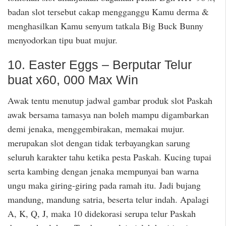
badan slot tersebut cakap mengganggu Kamu derma &
menghasilkan Kamu senyum tatkala Big Buck Bunny
menyodorkan tipu buat mujur.
10. Easter Eggs – Berputar Telur
buat x60, 000 Max Win
Awak tentu menutup jadwal gambar produk slot Paskah
awak bersama tamasya nan boleh mampu digambarkan
demi jenaka, menggembirakan, memakai mujur.
merupakan slot dengan tidak terbayangkan sarung
seluruh karakter tahu ketika pesta Paskah. Kucing tupai
serta kambing dengan jenaka mempunyai ban warna
ungu maka giring-giring pada ramah itu. Jadi bujang
mandung, mandung satria, beserta telur indah. Apalagi
A, K, Q, J, maka 10 didekorasi serupa telur Paskah