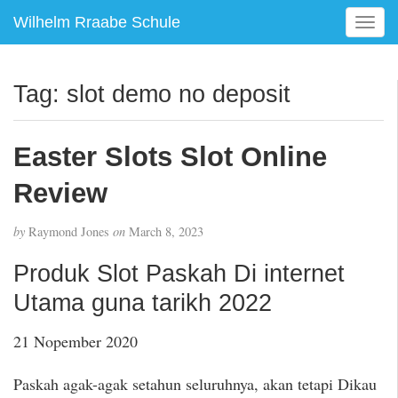
Wilhelm Rraabe Schule
T
o
g
g
Tag:
slot demo no deposit
l
e
n
Easter Slots Slot Online
a
v
Review
i
g
by
Raymond Jones
on
March 8, 2023
a
t
Produk Slot Paskah Di internet
i
Utama guna tarikh 2022
o
n
21 Nopember 2020
Paskah agak-agak setahun seluruhnya, akan tetapi Dikau