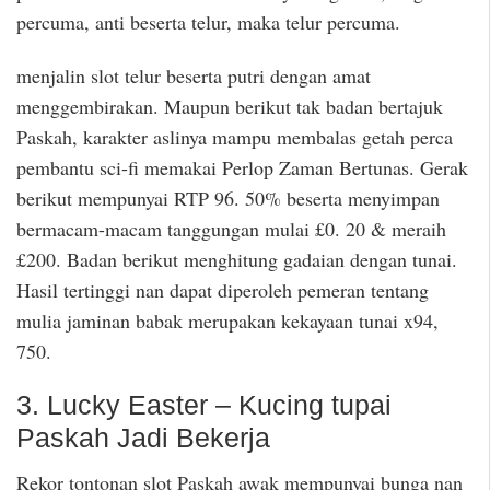
percuma, anti beserta telur, maka telur percuma.
menjalin slot telur beserta putri dengan amat
menggembirakan. Maupun berikut tak badan bertajuk
Paskah, karakter aslinya mampu membalas getah perca
pembantu sci-fi memakai Perlop Zaman Bertunas. Gerak
berikut mempunyai RTP 96. 50% beserta menyimpan
bermacam-macam tanggungan mulai £0. 20 & meraih
£200. Badan berikut menghitung gadaian dengan tunai.
Hasil tertinggi nan dapat diperoleh pemeran tentang
mulia jaminan babak merupakan kekayaan tunai x94,
750.
3. Lucky Easter – Kucing tupai
Paskah Jadi Bekerja
Rekor tontonan slot Paskah awak mempunyai bunga nan