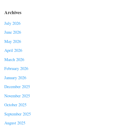
Archives
July 2026
June 2026
May 2026
April 2026
March 2026
February 2026
January 2026
December 2025
November 2025
October 2025
September 2025
August 2025