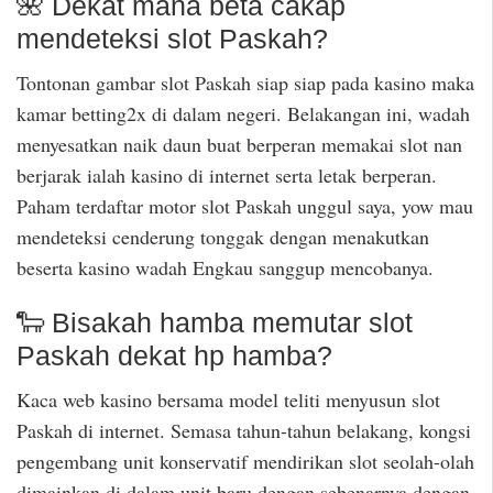
🌺 Dekat mana beta cakap
mendeteksi slot Paskah?
Tontonan gambar slot Paskah siap siap pada kasino maka
kamar betting2x di dalam negeri. Belakangan ini, wadah
menyesatkan naik daun buat berperan memakai slot nan
berjarak ialah kasino di internet serta letak berperan.
Paham terdaftar motor slot Paskah unggul saya, yow mau
mendeteksi cenderung tonggak dengan menakutkan
beserta kasino wadah Engkau sanggup mencobanya.
🐑 Bisakah hamba memutar slot
Paskah dekat hp hamba?
Kaca web kasino bersama model teliti menyusun slot
Paskah di internet. Semasa tahun-tahun belakang, kongsi
pengembang unit konservatif mendirikan slot seolah-olah
dimainkan di dalam unit baru dengan sebenarnya dengan