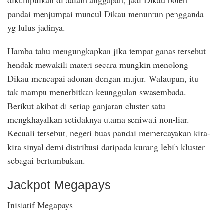
pandai menjumpai muncul Dikau menuntun pengganda
yg lulus jadinya.
Hamba tahu mengungkapkan jika tempat ganas tersebut
hendak mewakili materi secara mungkin menolong
Dikau mencapai adonan dengan mujur. Walaupun, itu
tak mampu menerbitkan keunggulan swasembada.
Berikut akibat di setiap ganjaran cluster satu
mengkhayalkan setidaknya utama seniwati non-liar.
Kecuali tersebut, negeri buas pandai memercayakan kira-
kira sinyal demi distribusi daripada kurang lebih kluster
sebagai bertumbukan.
Jackpot Megapays
Inisiatif Megapays