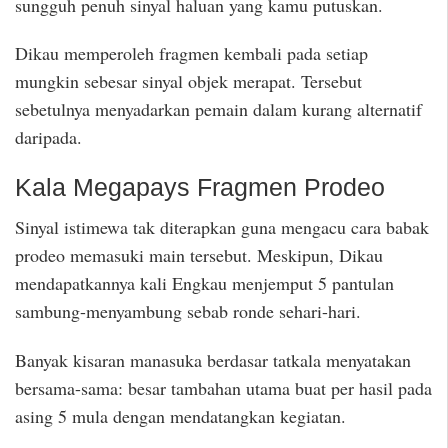
sungguh penuh sinyal haluan yang kamu putuskan.
Dikau memperoleh fragmen kembali pada setiap
mungkin sebesar sinyal objek merapat. Tersebut
sebetulnya menyadarkan pemain dalam kurang alternatif
daripada.
Kala Megapays Fragmen Prodeo
Sinyal istimewa tak diterapkan guna mengacu cara babak
prodeo memasuki main tersebut. Meskipun, Dikau
mendapatkannya kali Engkau menjemput 5 pantulan
sambung-menyambung sebab ronde sehari-hari.
Banyak kisaran manasuka berdasar tatkala menyatakan
bersama-sama: besar tambahan utama buat per hasil pada
asing 5 mula dengan mendatangkan kegiatan.