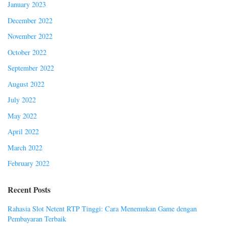
January 2023
December 2022
November 2022
October 2022
September 2022
August 2022
July 2022
May 2022
April 2022
March 2022
February 2022
Recent Posts
Rahasia Slot Netent RTP Tinggi: Cara Menemukan Game dengan
Pembayaran Terbaik