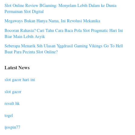
Slot Online Review BGaming: Menyelam Lebih Dalam ke Dunia
Permainan Slot Digital
Megaways Bukan Hanya Nama, Ini Revolusi Mekanika
Bocoran Rahasia? Cari Tahu Cara Baca Pola Slot Pragmatic Hari Ini
Biar Main Lebih Asyik
Seberapa Menarik Sih Ulasan Yggdrasil Gaming Vikings Go To Hell
Buat Para Pecinta Slot Online?
Latest News
slot gacor hari ini
slot gacor
result hk
togel
ijospin77