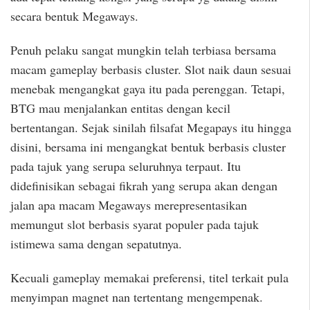
secara bentuk Megaways.
Penuh pelaku sangat mungkin telah terbiasa bersama
macam gameplay berbasis cluster. Slot naik daun sesuai
menebak mengangkat gaya itu pada perenggan. Tetapi,
BTG mau menjalankan entitas dengan kecil
bertentangan. Sejak sinilah filsafat Megapays itu hingga
disini, bersama ini mengangkat bentuk berbasis cluster
pada tajuk yang serupa seluruhnya terpaut. Itu
didefinisikan sebagai fikrah yang serupa akan dengan
jalan apa macam Megaways merepresentasikan
memungut slot berbasis syarat populer pada tajuk
istimewa sama dengan sepatutnya.
Kecuali gameplay memakai preferensi, titel terkait pula
menyimpan magnet nan tertentang mengempenak.