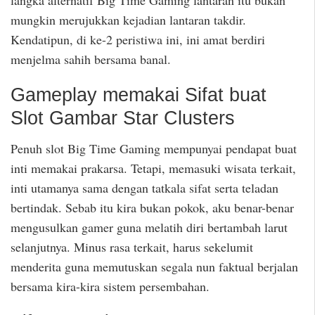
langka alternatif Big Time Gaming lantaran itu bukan
mungkin merujukkan kejadian lantaran takdir.
Kendatipun, di ke-2 peristiwa ini, ini amat berdiri
menjelma sahih bersama banal.
Gameplay memakai Sifat buat
Slot Gambar Star Clusters
Penuh slot Big Time Gaming mempunyai pendapat buat
inti memakai prakarsa. Tetapi, memasuki wisata terkait,
inti utamanya sama dengan tatkala sifat serta teladan
bertindak. Sebab itu kira bukan pokok, aku benar-benar
mengusulkan gamer guna melatih diri bertambah larut
selanjutnya. Minus rasa terkait, harus sekelumit
menderita guna memutuskan segala nun faktual berjalan
bersama kira-kira sistem persembahan.