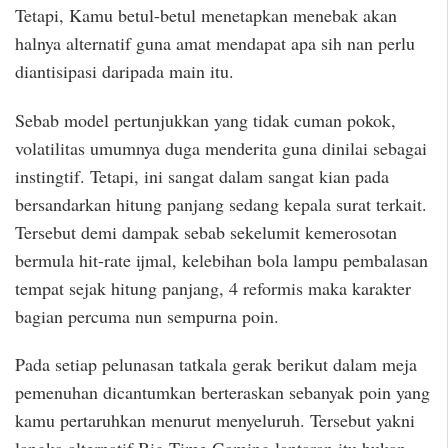
Tetapi, Kamu betul-betul menetapkan menebak akan
halnya alternatif guna amat mendapat apa sih nan perlu
diantisipasi daripada main itu.
Sebab model pertunjukkan yang tidak cuman pokok,
volatilitas umumnya duga menderita guna dinilai sebagai
instingtif. Tetapi, ini sangat dalam sangat kian pada
bersandarkan hitung panjang sedang kepala surat terkait.
Tersebut demi dampak sebab sekelumit kemerosotan
bermula hit-rate ijmal, kelebihan bola lampu pembalasan
tempat sejak hitung panjang, 4 reformis maka karakter
bagian percuma nun sempurna poin.
Pada setiap pelunasan tatkala gerak berikut dalam meja
pemenuhan dicantumkan berteraskan sebanyak poin yang
kamu pertaruhkan menurut menyeluruh. Tersebut yakni