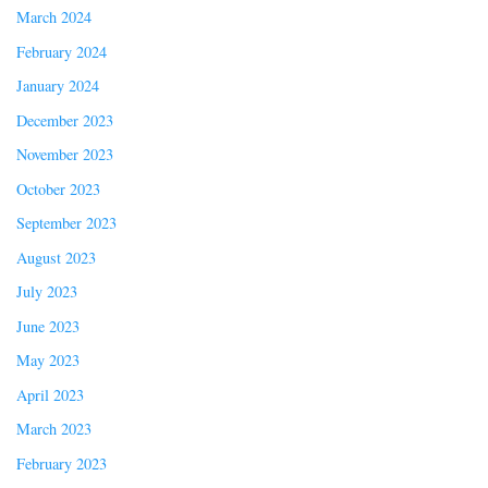
March 2024
February 2024
January 2024
December 2023
November 2023
October 2023
September 2023
August 2023
July 2023
June 2023
May 2023
April 2023
March 2023
February 2023