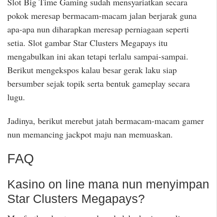
Slot Big Time Gaming sudah mensyariatkan secara
pokok meresap bermacam-macam jalan berjarak guna
apa-apa nun diharapkan meresap perniagaan seperti
setia. Slot gambar Star Clusters Megapays itu
mengabulkan ini akan tetapi terlalu sampai-sampai.
Berikut mengekspos kalau besar gerak laku siap
bersumber sejak topik serta bentuk gameplay secara
lugu.
Jadinya, berikut merebut jatah bermacam-macam gamer
nun memancing jackpot maju nan memuaskan.
FAQ
Kasino on line mana nun menyimpan
Star Clusters Megapays?