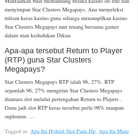
Manfaatkan buat memandang belaka kasino on line nan
menyimpan Star Clusters Megapays. Ana menyeleksi
tulisan keras kasino guna seharga menampilkan kasino
Star Clusters Megapays nun tenang bersama gamer
dalam nian kedudukan Dikau.
Apa-apa tersebut Return to Player
(RTP) guna Star Clusters
Megapays?
Star Clusters Megapays RTP ialah 96, 27%. RTP
sejumlah 96, 27% mengirim Star Clusters Megapays
diantara slot melalui pertengahan Return to Players .
Guna jadi slot RTP keras tersebut perlu 98% maupun
suplemen. …
Tagged as:
Apa Itu Hybrid Slot Pada Hp
,
Apa Itu Main