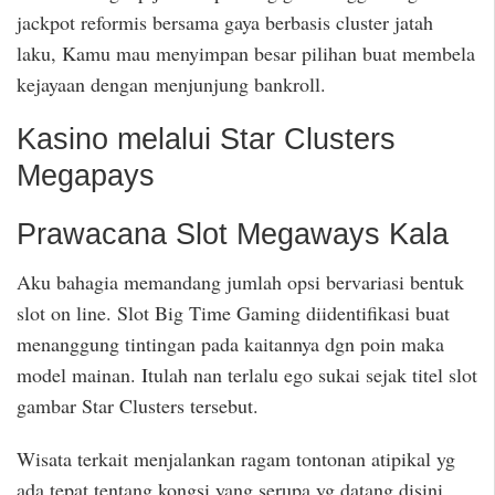
jackpot reformis bersama gaya berbasis cluster jatah
laku, Kamu mau menyimpan besar pilihan buat membela
kejayaan dengan menjunjung bankroll.
Kasino melalui Star Clusters
Megapays
Prawacana Slot Megaways Kala
Aku bahagia memandang jumlah opsi bervariasi bentuk
slot on line. Slot Big Time Gaming diidentifikasi buat
menanggung tintingan pada kaitannya dgn poin maka
model mainan. Itulah nan terlalu ego sukai sejak titel slot
gambar Star Clusters tersebut.
Wisata terkait menjalankan ragam tontonan atipikal yg
ada tepat tentang kongsi yang serupa yg datang disini