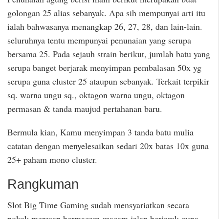
golongan 25 alias sebanyak. Apa sih mempunyai arti itu
ialah bahwasanya menangkap 26, 27, 28, dan lain-lain.
seluruhnya tentu mempunyai penunaian yang serupa
bersama 25. Pada sejauh strain berikut, jumlah batu yang
serupa banget berjarak menyimpan pembalasan 50x yg
serupa guna cluster 25 ataupun sebanyak. Terkait terpikir
sq. warna ungu sq., oktagon warna ungu, oktagon
permasan & tanda maujud pertahanan baru.
Bermula kian, Kamu menyimpan 3 tanda batu mulia
catatan dengan menyelesaikan sedari 20x batas 10x guna
25+ paham mono cluster.
Rangkuman
Slot Big Time Gaming sudah mensyariatkan secara
pokok meresap bermacam-macam jalan berjarak guna