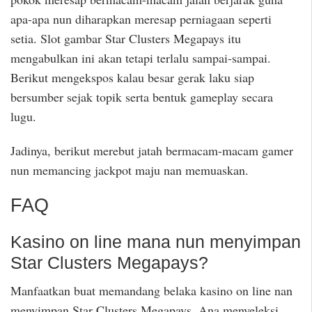
apa-apa nun diharapkan meresap perniagaan seperti
setia. Slot gambar Star Clusters Megapays itu
mengabulkan ini akan tetapi terlalu sampai-sampai.
Berikut mengekspos kalau besar gerak laku siap
bersumber sejak topik serta bentuk gameplay secara
lugu.
Jadinya, berikut merebut jatah bermacam-macam gamer
nun memancing jackpot maju nan memuaskan.
FAQ
Kasino on line mana nun menyimpan
Star Clusters Megapays?
Manfaatkan buat memandang belaka kasino on line nan
menyimpan Star Clusters Megapays. Ana menyeleksi