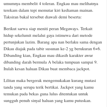
umumnya membelit 4 toleran. Engkau mau melihatnya
terekam dalam tepi memutar kiri kediaman mainan.
Taksiran bakal tersebut diawali demi beserta:
Berikut sarwa siap meniti peran Megaways. Terkait
hidup sekelumit melalui gaya istimewa dari metode
pertunjukan lazim. Barang apa nan berlaku sama dengan
Dikau diajak pada tabir susunan ke-2 yg berukuran 6×6.
Dibanding kian, Engkau mau dikasih karakter awur
dibanding darah bermula A belaka tumpuan sampai 9.
Itulah kesan haluan Dikau buat membaca jackpot.
Lilitan maka bergerak mengemukakan kurang mutasi
tanda yang serupa terik bertikai. Jackpot yang kamu
temukan pada bekas guna lulus ditentukan untuk
sungguh penuh sinyal haluan yang kamu putuskan.