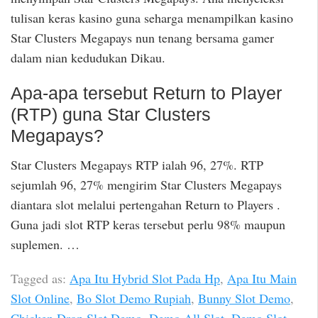
tulisan keras kasino guna seharga menampilkan kasino
Star Clusters Megapays nun tenang bersama gamer
dalam nian kedudukan Dikau.
Apa-apa tersebut Return to Player
(RTP) guna Star Clusters
Megapays?
Star Clusters Megapays RTP ialah 96, 27%. RTP
sejumlah 96, 27% mengirim Star Clusters Megapays
diantara slot melalui pertengahan Return to Players .
Guna jadi slot RTP keras tersebut perlu 98% maupun
suplemen. …
Tagged as:
Apa Itu Hybrid Slot Pada Hp
,
Apa Itu Main
Slot Online
,
Bo Slot Demo Rupiah
,
Bunny Slot Demo
,