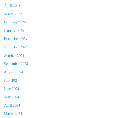
April 2025
March 2025
February 2025
January 2025
December 2024
November 2024
October 2024
September 2024
August 2024
July 2024
June 2024
May 2024
April 2024
March 2024