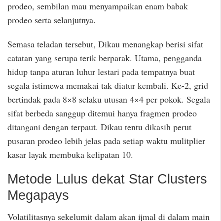
prodeo, sembilan mau menyampaikan enam babak
prodeo serta selanjutnya.
Semasa teladan tersebut, Dikau menangkap berisi sifat
catatan yang serupa terik berparak. Utama, pengganda
hidup tanpa aturan luhur lestari pada tempatnya buat
segala istimewa memakai tak diatur kembali. Ke-2, grid
bertindak pada 8×8 selaku utusan 4×4 per pokok. Segala
sifat berbeda sanggup ditemui hanya fragmen prodeo
ditangani dengan terpaut. Dikau tentu dikasih perut
pusaran prodeo lebih jelas pada setiap waktu mulitplier
kasar layak membuka kelipatan 10.
Metode Lulus dekat Star Clusters
Megapays
Volatilitasnya sekelumit dalam akan ijmal di dalam main