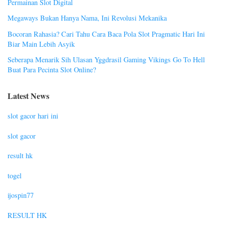
Permainan Slot Digital
Megaways Bukan Hanya Nama, Ini Revolusi Mekanika
Bocoran Rahasia? Cari Tahu Cara Baca Pola Slot Pragmatic Hari Ini
Biar Main Lebih Asyik
Seberapa Menarik Sih Ulasan Yggdrasil Gaming Vikings Go To Hell
Buat Para Pecinta Slot Online?
Latest News
slot gacor hari ini
slot gacor
result hk
togel
ijospin77
RESULT HK