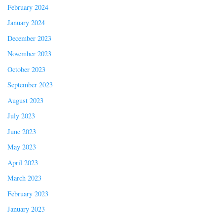
February 2024
January 2024
December 2023
November 2023
October 2023
September 2023
August 2023
July 2023
June 2023
May 2023
April 2023
March 2023
February 2023
January 2023