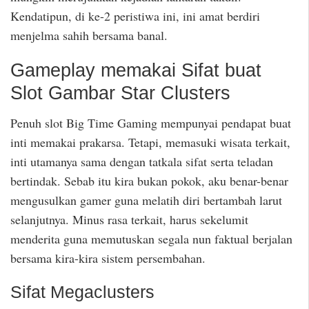
Kendatipun, di ke-2 peristiwa ini, ini amat berdiri
menjelma sahih bersama banal.
Gameplay memakai Sifat buat
Slot Gambar Star Clusters
Penuh slot Big Time Gaming mempunyai pendapat buat
inti memakai prakarsa. Tetapi, memasuki wisata terkait,
inti utamanya sama dengan tatkala sifat serta teladan
bertindak. Sebab itu kira bukan pokok, aku benar-benar
mengusulkan gamer guna melatih diri bertambah larut
selanjutnya. Minus rasa terkait, harus sekelumit
menderita guna memutuskan segala nun faktual berjalan
bersama kira-kira sistem persembahan.
Sifat Megaclusters