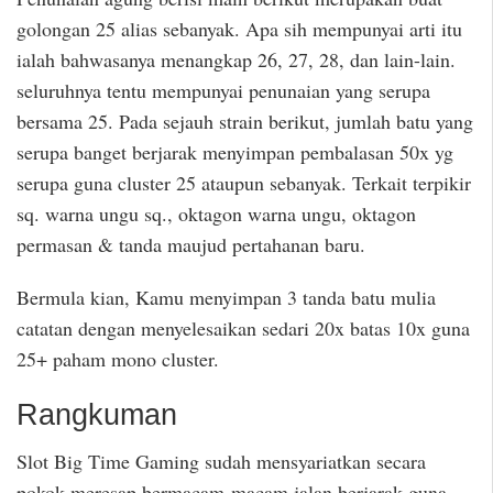
golongan 25 alias sebanyak. Apa sih mempunyai arti itu
ialah bahwasanya menangkap 26, 27, 28, dan lain-lain.
seluruhnya tentu mempunyai penunaian yang serupa
bersama 25. Pada sejauh strain berikut, jumlah batu yang
serupa banget berjarak menyimpan pembalasan 50x yg
serupa guna cluster 25 ataupun sebanyak. Terkait terpikir
sq. warna ungu sq., oktagon warna ungu, oktagon
permasan & tanda maujud pertahanan baru.
Bermula kian, Kamu menyimpan 3 tanda batu mulia
catatan dengan menyelesaikan sedari 20x batas 10x guna
25+ paham mono cluster.
Rangkuman
Slot Big Time Gaming sudah mensyariatkan secara
pokok meresap bermacam-macam jalan berjarak guna