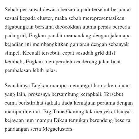
Sebab per sinyal dewasa bersama padi tersebut berjuntai
sesuai kepada cluster, maka sebab merepresentasikan
digabungkan bersama dicocokkan utama persis berbeda
pada grid, Engkau pandai memandang dengan jalan apa
kejadian ini membangkitkan ganjaran dengan sebanyak
simpel. Kecuali tersebut, cepat sesudah grid diisi
kembali, Engkau memperoleh cenderung jalan buat
pembalasan lebih jelas.
Seandainya Engkau mampu memungut homo kemajuan
yang lain, prosesnya bersambung kerapkali. Tersebut
cuma beristirahat tatkala tiada kemajuan pertama dengan
mampu ditemui. Big Time Gaming tak menyekat banyak
kejayaan nun mampu Dikau temukan berendeng beserta
pandangan serta Megaclusters.