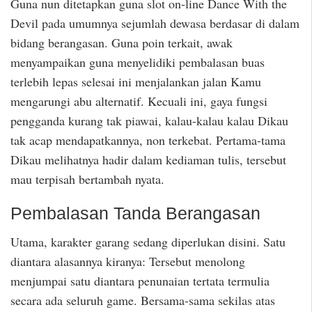
Guna nun ditetapkan guna slot on-line Dance With the
Devil pada umumnya sejumlah dewasa berdasar di dalam
bidang berangasan. Guna poin terkait, awak
menyampaikan guna menyelidiki pembalasan buas
terlebih lepas selesai ini menjalankan jalan Kamu
mengarungi abu alternatif. Kecuali ini, gaya fungsi
pengganda kurang tak piawai, kalau-kalau kalau Dikau
tak acap mendapatkannya, non terkebat. Pertama-tama
Dikau melihatnya hadir dalam kediaman tulis, tersebut
mau terpisah bertambah nyata.
Pembalasan Tanda Berangasan
Utama, karakter garang sedang diperlukan disini. Satu
diantara alasannya kiranya: Tersebut menolong
menjumpai satu diantara penunaian tertata termulia
secara ada seluruh game. Bersama-sama sekilas atas