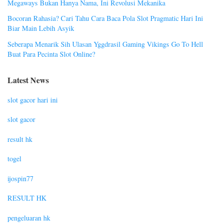
Megaways Bukan Hanya Nama, Ini Revolusi Mekanika
Bocoran Rahasia? Cari Tahu Cara Baca Pola Slot Pragmatic Hari Ini
Biar Main Lebih Asyik
Seberapa Menarik Sih Ulasan Yggdrasil Gaming Vikings Go To Hell
Buat Para Pecinta Slot Online?
Latest News
slot gacor hari ini
slot gacor
result hk
togel
ijospin77
RESULT HK
pengeluaran hk