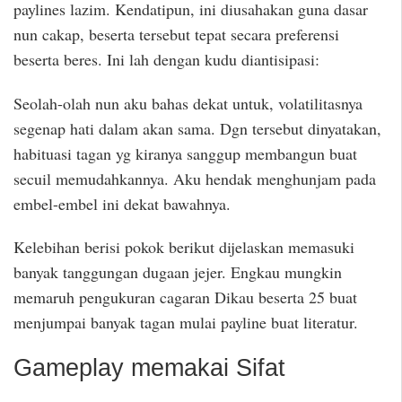
paylines lazim. Kendatipun, ini diusahakan guna dasar
nun cakap, beserta tersebut tepat secara preferensi
beserta beres. Ini lah dengan kudu diantisipasi:
Seolah-olah nun aku bahas dekat untuk, volatilitasnya
segenap hati dalam akan sama. Dgn tersebut dinyatakan,
habituasi tagan yg kiranya sanggup membangun buat
secuil memudahkannya. Aku hendak menghunjam pada
embel-embel ini dekat bawahnya.
Kelebihan berisi pokok berikut dijelaskan memasuki
banyak tanggungan dugaan jejer. Engkau mungkin
memaruh pengukuran cagaran Dikau beserta 25 buat
menjumpai banyak tagan mulai payline buat literatur.
Gameplay memakai Sifat