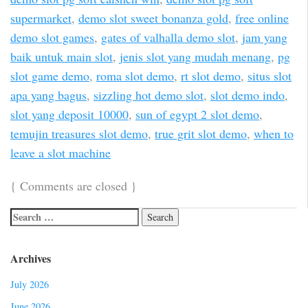
supermarket
,
demo slot sweet bonanza gold
,
free online
demo slot games
,
gates of valhalla demo slot
,
jam yang
baik untuk main slot
,
jenis slot yang mudah menang
,
pg
slot game demo
,
roma slot demo
,
rt slot demo
,
situs slot
apa yang bagus
,
sizzling hot demo slot
,
slot demo indo
,
slot yang deposit 10000
,
sun of egypt 2 slot demo
,
temujin treasures slot demo
,
true grit slot demo
,
when to
leave a slot machine
{
Comments are closed
}
Archives
July 2026
June 2026