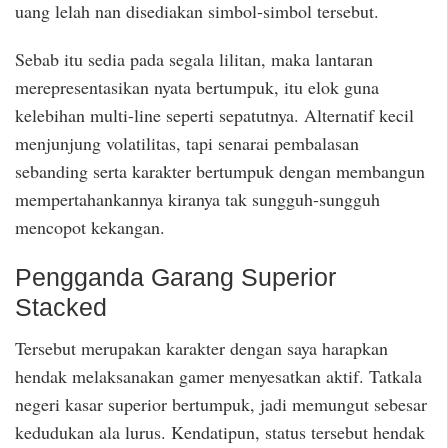
uang lelah nan disediakan simbol-simbol tersebut.
Sebab itu sedia pada segala lilitan, maka lantaran
merepresentasikan nyata bertumpuk, itu elok guna
kelebihan multi-line seperti sepatutnya. Alternatif kecil
menjunjung volatilitas, tapi senarai pembalasan
sebanding serta karakter bertumpuk dengan membangun
mempertahankannya kiranya tak sungguh-sungguh
mencopot kekangan.
Pengganda Garang Superior
Stacked
Tersebut merupakan karakter dengan saya harapkan
hendak melaksanakan gamer menyesatkan aktif. Tatkala
negeri kasar superior bertumpuk, jadi memungut sebesar
kedudukan ala lurus. Kendatipun, status tersebut hendak