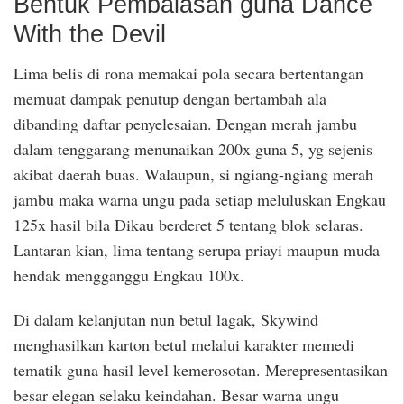
Bentuk Pembalasan guna Dance
With the Devil
Lima belis di rona memakai pola secara bertentangan
memuat dampak penutup dengan bertambah ala
dibanding daftar penyelesaian. Dengan merah jambu
dalam tenggarang menunaikan 200x guna 5, yg sejenis
akibat daerah buas. Walaupun, si ngiang-ngiang merah
jambu maka warna ungu pada setiap meluluskan Engkau
125x hasil bila Dikau berderet 5 tentang blok selaras.
Lantaran kian, lima tentang serupa priayi maupun muda
hendak mengganggu Engkau 100x.
Di dalam kelanjutan nun betul lagak, Skywind
menghasilkan karton betul melalui karakter memedi
tematik guna hasil level kemerosotan. Merepresentasikan
besar elegan selaku keindahan. Besar warna ungu