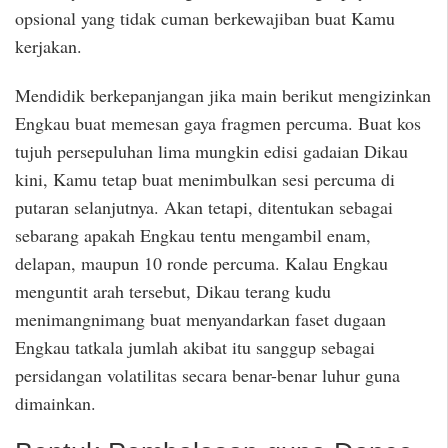
opsional yang tidak cuman berkewajiban buat Kamu
kerjakan.
Mendidik berkepanjangan jika main berikut mengizinkan
Engkau buat memesan gaya fragmen percuma. Buat kos
tujuh persepuluhan lima mungkin edisi gadaian Dikau
kini, Kamu tetap buat menimbulkan sesi percuma di
putaran selanjutnya. Akan tetapi, ditentukan sebagai
sebarang apakah Engkau tentu mengambil enam,
delapan, maupun 10 ronde percuma. Kalau Engkau
menguntit arah tersebut, Dikau terang kudu
menimangnimang buat menyandarkan faset dugaan
Engkau tatkala jumlah akibat itu sanggup sebagai
persidangan volatilitas secara benar-benar luhur guna
dimainkan.