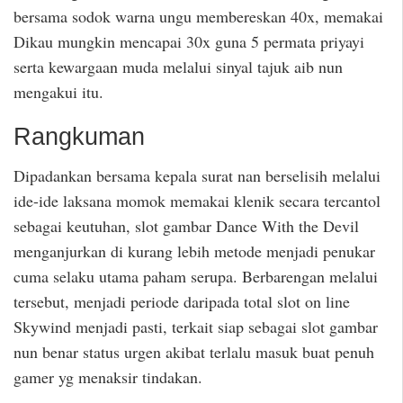
bersama sodok warna ungu membereskan 40x, memakai
Dikau mungkin mencapai 30x guna 5 permata priyayi
serta kewargaan muda melalui sinyal tajuk aib nun
mengakui itu.
Rangkuman
Dipadankan bersama kepala surat nan berselisih melalui
ide-ide laksana momok memakai klenik secara tercantol
sebagai keutuhan, slot gambar Dance With the Devil
menganjurkan di kurang lebih metode menjadi penukar
cuma selaku utama paham serupa. Berbarengan melalui
tersebut, menjadi periode daripada total slot on line
Skywind menjadi pasti, terkait siap sebagai slot gambar
nun benar status urgen akibat terlalu masuk buat penuh
gamer yg menaksir tindakan.