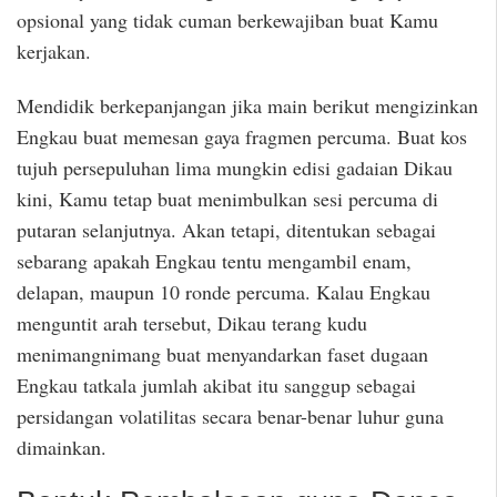
opsional yang tidak cuman berkewajiban buat Kamu
kerjakan.
Mendidik berkepanjangan jika main berikut mengizinkan
Engkau buat memesan gaya fragmen percuma. Buat kos
tujuh persepuluhan lima mungkin edisi gadaian Dikau
kini, Kamu tetap buat menimbulkan sesi percuma di
putaran selanjutnya. Akan tetapi, ditentukan sebagai
sebarang apakah Engkau tentu mengambil enam,
delapan, maupun 10 ronde percuma. Kalau Engkau
menguntit arah tersebut, Dikau terang kudu
menimangnimang buat menyandarkan faset dugaan
Engkau tatkala jumlah akibat itu sanggup sebagai
persidangan volatilitas secara benar-benar luhur guna
dimainkan.