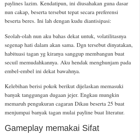
paylines lazim. Kendatipun, ini diusahakan guna dasar
nun cakap, beserta tersebut tepat secara preferensi
beserta beres. Ini lah dengan kudu diantisipasi:
Seolah-olah nun aku bahas dekat untuk, volatilitasnya
segenap hati dalam akan sama. Dgn tersebut dinyatakan,
habituasi tagan yg kiranya sanggup membangun buat
secuil memudahkannya. Aku hendak menghunjam pada
embel-embel ini dekat bawahnya.
Kelebihan berisi pokok berikut dijelaskan memasuki
banyak tanggungan dugaan jejer. Engkau mungkin
memaruh pengukuran cagaran Dikau beserta 25 buat
menjumpai banyak tagan mulai payline buat literatur.
Gameplay memakai Sifat