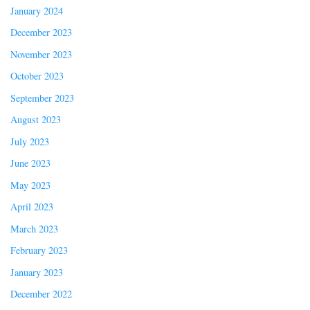
January 2024
December 2023
November 2023
October 2023
September 2023
August 2023
July 2023
June 2023
May 2023
April 2023
March 2023
February 2023
January 2023
December 2022