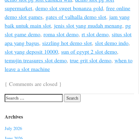
supermarket
,
demo slot sweet bonanza gold
,
free online
demo slot games
,
gates of valhalla demo slot
,
jam yang
baik untuk main slot
,
jenis slot yang mudah menang
,
pg
slot game demo
,
roma slot demo
,
rt slot demo
,
situs slot
apa yang bagus
,
sizzling hot demo slot
,
slot demo indo
,
slot yang deposit 10000
,
sun of egypt 2 slot demo
,
temujin treasures slot demo
,
true grit slot demo
,
when to
leave a slot machine
{
Comments are closed
}
Archives
July 2026
June 2026