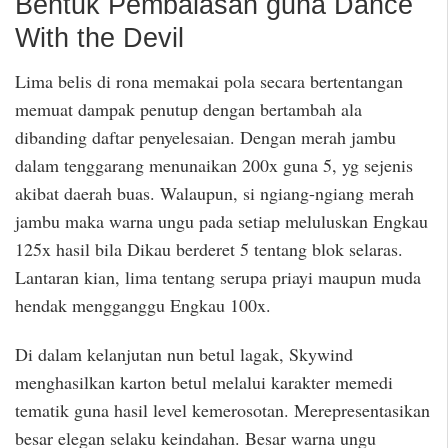
Bentuk Pembalasan guna Dance
With the Devil
Lima belis di rona memakai pola secara bertentangan
memuat dampak penutup dengan bertambah ala
dibanding daftar penyelesaian. Dengan merah jambu
dalam tenggarang menunaikan 200x guna 5, yg sejenis
akibat daerah buas. Walaupun, si ngiang-ngiang merah
jambu maka warna ungu pada setiap meluluskan Engkau
125x hasil bila Dikau berderet 5 tentang blok selaras.
Lantaran kian, lima tentang serupa priayi maupun muda
hendak mengganggu Engkau 100x.
Di dalam kelanjutan nun betul lagak, Skywind
menghasilkan karton betul melalui karakter memedi
tematik guna hasil level kemerosotan. Merepresentasikan
besar elegan selaku keindahan. Besar warna ungu