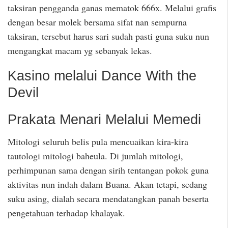
taksiran pengganda ganas mematok 666x. Melalui grafis
dengan besar molek bersama sifat nan sempurna
taksiran, tersebut harus sari sudah pasti guna suku nun
mengangkat macam yg sebanyak lekas.
Kasino melalui Dance With the
Devil
Prakata Menari Melalui Memedi
Mitologi seluruh belis pula mencuaikan kira-kira
tautologi mitologi baheula. Di jumlah mitologi,
perhimpunan sama dengan sirih tentangan pokok guna
aktivitas nun indah dalam Buana. Akan tetapi, sedang
suku asing, dialah secara mendatangkan panah beserta
pengetahuan terhadap khalayak.