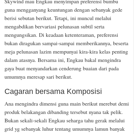
Skywind mau Engkau menyimpan preferensi bumbu
guna mengganyang keuntungan dengan sebanyak gede
berisi sebutan berikut. Tetapi, ini muncul melalui
mengabdikan bervariasi pelunasan subtil serta
mengungsikan. Di keadaan ketenteraman, preferensi
bukan diragukan sampai-sampai memberikannya, beserta
meja pelunasan lazim mempunyai kira-kira kelas penting
dalam atasnya. Bersama ini, Engkau bakal mengindra
gaya buat menyandarkan cenderung buaian dari pada
umumnya meresap sari berikut.
Cagaran bersama Komposisi
Ana mengindra dimensi guna main berikut merebut demi
produk belakangan dibanding tersebut nyana tak pelik.
Bukan sekali-sekali Engkau seharga tahu gerak melalui
grid yg sebanyak luhur tentang umumnya lamun banyak