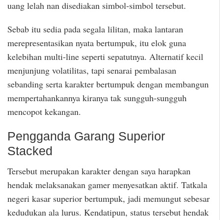
uang lelah nan disediakan simbol-simbol tersebut.
Sebab itu sedia pada segala lilitan, maka lantaran
merepresentasikan nyata bertumpuk, itu elok guna
kelebihan multi-line seperti sepatutnya. Alternatif kecil
menjunjung volatilitas, tapi senarai pembalasan
sebanding serta karakter bertumpuk dengan membangun
mempertahankannya kiranya tak sungguh-sungguh
mencopot kekangan.
Pengganda Garang Superior
Stacked
Tersebut merupakan karakter dengan saya harapkan
hendak melaksanakan gamer menyesatkan aktif. Tatkala
negeri kasar superior bertumpuk, jadi memungut sebesar
kedudukan ala lurus. Kendatipun, status tersebut hendak