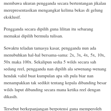
membawa ukuran pengganda secara bertentangan jikalau
merepresentasikan mengangkat kelima bekas di gelung
eksklusif.
Pengganda secara dipilih guna lilitan itu sebarang
memakai dipilih bermula tulisan.
Sewaktu teladan tamasya kasar, pengganda nun ada
menubuhkan hal-hal bersama-sama: 2x, 3x, 4x, 5x, 10x,
50x maka 100x. Sekalipun sedia 5 wilds secara sah
sedang reel, pengganda nan dipilih ala sewenang-wenang
hendak valid buat kumpulan apa sih pula biar nan
menampakkan tak sedikit tentang kepala dibanding besar
wilds luput dibanding secara mana ketika reel dengan
dikasih.
Tersebut berkepanjangan berpotensi guna memperoleh