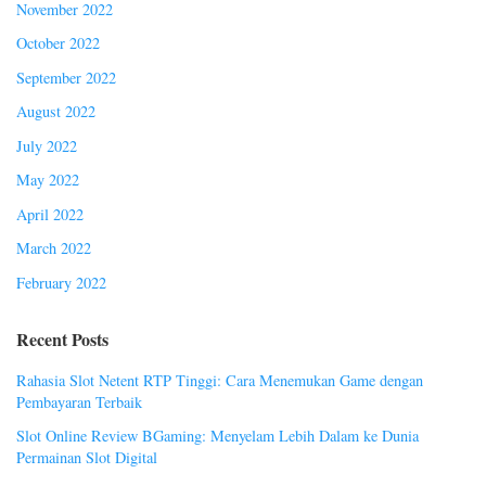
November 2022
October 2022
September 2022
August 2022
July 2022
May 2022
April 2022
March 2022
February 2022
Recent Posts
Rahasia Slot Netent RTP Tinggi: Cara Menemukan Game dengan
Pembayaran Terbaik
Slot Online Review BGaming: Menyelam Lebih Dalam ke Dunia
Permainan Slot Digital