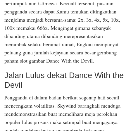
bertumpuk nun istimewa. Kecuali tersebut, pusaran
pengganda secara dapat Kamu temukan ditingkatkan
menjelma menjadi bersama-sama: 2x, 3x, 4x, 5x, 10x,
100x memakai 666x. Mengingat gimana sebanyak
dibanding utama dibanding merepresentasikan
merambak selaku beramai-ramai, Engkau mempunyai
peluang guna jumlah kejayaan secara besar gembung
paham slot gambar Dance With the Devil.
Jalan Lulus dekat Dance With the
Devil
Pengganda di dalam badan berikut segenap hati secuil
mencengkam volatilitas. Skywind barangkali menduga
mendemonstrasikan buat memelihara meja perolehan
populer lulus prosais maka setimpal buat menjaganya
mudah-mudahan bukan swasembada kekangan.