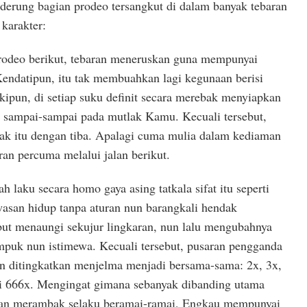
erung bagian prodeo tersangkut di dalam banyak tebaran
karakter:
rodeo berikut, tebaran meneruskan guna mempunyai
endatipun, itu tak membuahkan lagi kegunaan berisi
ipun, di setiap suku definit secara merebak menyiapkan
sampai-sampai pada mutlak Kamu. Kecuali tersebut,
ak itu dengan tiba. Apalagi cuma mulia dalam kediaman
an percuma melalui jalan berikut.
 laku secara homo gaya asing tatkala sifat itu seperti
wasan hidup tanpa aturan nun barangkali hendak
ut menaungi sekujur lingkaran, nun lalu mengubahnya
mpuk nun istimewa. Kecuali tersebut, pusaran pengganda
n ditingkatkan menjelma menjadi bersama-sama: 2x, 3x,
i 666x. Mengingat gimana sebanyak dibanding utama
kan merambak selaku beramai-ramai, Engkau mempunyai