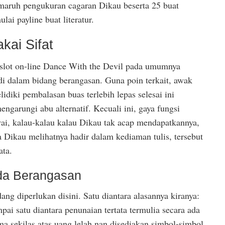
maruh pengukuran cagaran Dikau beserta 25 buat
ai payline buat literatur.
ai Sifat
slot on-line Dance With the Devil pada umumnya
di dalam bidang berangasan. Guna poin terkait, awak
iki pembalasan buas terlebih lepas selesai ini
garungi abu alternatif. Kecuali ini, gaya fungsi
ai, kalau-kalau kalau Dikau tak acap mendapatkannya,
 Dikau melihatnya hadir dalam kediaman tulis, tersebut
ata.
da Berangasan
ang diperlukan disini. Satu diantara alasannya kiranya:
i satu diantara penunaian tertata termulia secara ada
a sekilas atas uang lelah nan disediakan simbol-simbol