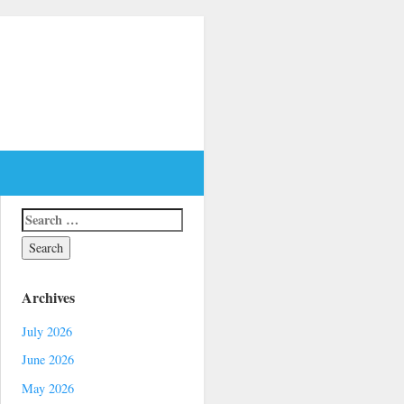
Archives
July 2026
June 2026
May 2026