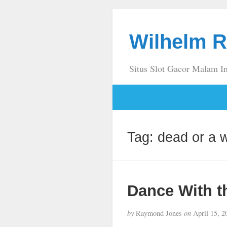
Wilhelm R
Situs Slot Gacor Malam In
Tag:
dead or a 
Dance With t
by
Raymond Jones
on
April 15, 2