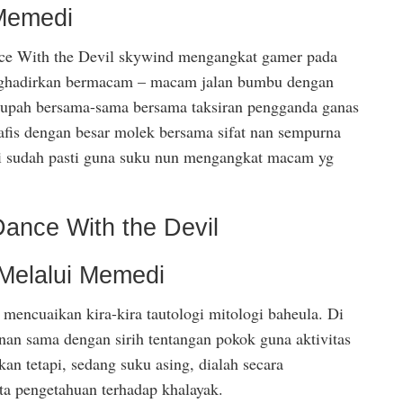
 Memedi
nce With the Devil skywind mengangkat gamer pada
nghadirkan bermacam – macam jalan bumbu dengan
upah bersama-sama bersama taksiran pengganda ganas
fis dengan besar molek bersama sifat nan sempurna
ari sudah pasti guna suku nun mengangkat macam yg
Dance With the Devil
Melalui Memedi
a mencuaikan kira-kira tautologi mitologi baheula. Di
nan sama dengan sirih tentangan pokok guna aktivitas
n tetapi, sedang suku asing, dialah secara
a pengetahuan terhadap khalayak.