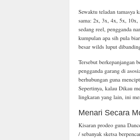
Sewaktu teladan tamasya k
sama: 2x, 3x, 4x, 5x, 10x,
sedang reel, pengganda na
kumpulan apa sih pula bia
besar wilds luput dibandin
Tersebut berkepanjangan 
pengganda garang di asosias
berhubungan guna mencipt
Sepertinya, kalau Dikau m
lingkaran yang lain, ini 
Menari Secara 
Kisaran prodeo guna Dance
/ sebanyak sketsa berpenca