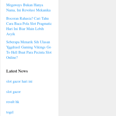
Megaways Bukan Hanya
Nama, Ini Revolusi Mekanika
Bocoran Rahasia? Cari Tahu
Cara Baca Pola Slot Pragmatic
Hari Ini Biar Main Lebih
Asyik
Seberapa Menarik Sih Ulasan
Yggdrasil Gaming Vikings Go
To Hell Buat Para Pecinta Slot
Online?
Latest News
slot gacor hari ini
slot gacor
result hk
togel