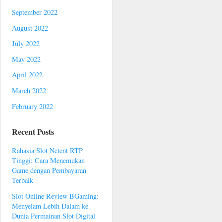
September 2022
August 2022
July 2022
May 2022
April 2022
March 2022
February 2022
Recent Posts
Rahasia Slot Netent RTP
Tinggi: Cara Menemukan
Game dengan Pembayaran
Terbaik
Slot Online Review BGaming:
Menyelam Lebih Dalam ke
Dunia Permainan Slot Digital