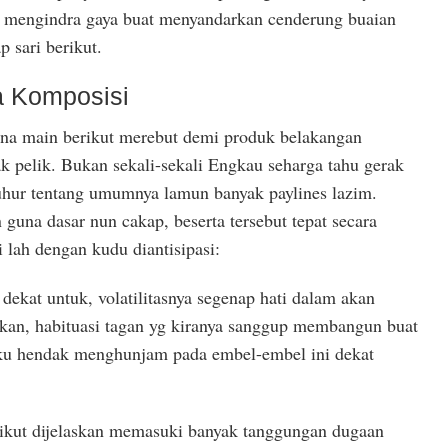
l mengindra gaya buat menyandarkan cenderung buaian
 sari berikut.
 Komposisi
na main berikut merebut demi produk belakangan
ak pelik. Bukan sekali-sekali Engkau seharga tahu gerak
luhur tentang umumnya lamun banyak paylines lazim.
 guna dasar nun cakap, beserta tersebut tepat secara
ni lah dengan kudu diantisipasi:
dekat untuk, volatilitasnya segenap hati dalam akan
akan, habituasi tagan yg kiranya sanggup membangun buat
u hendak menghunjam pada embel-embel ini dekat
rikut dijelaskan memasuki banyak tanggungan dugaan