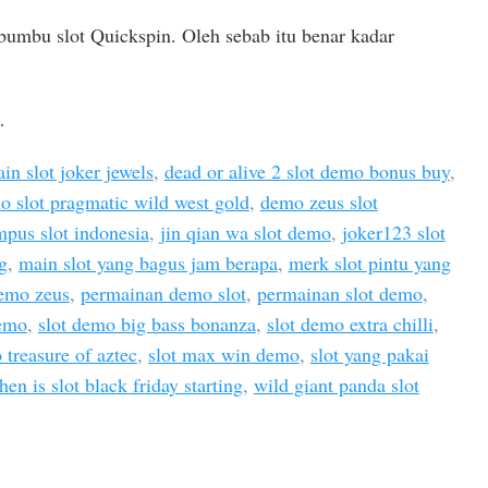
mbu slot Quickspin. Oleh sebab itu benar kadar
…
n slot joker jewels
,
dead or alive 2 slot demo bonus buy
,
o slot pragmatic wild west gold
,
demo zeus slot
mpus slot indonesia
,
jin qian wa slot demo
,
joker123 slot
g
,
main slot yang bagus jam berapa
,
merk slot pintu yang
emo zeus
,
permainan demo slot
,
permainan slot demo
,
demo
,
slot demo big bass bonanza
,
slot demo extra chilli
,
 treasure of aztec
,
slot max win demo
,
slot yang pakai
en is slot black friday starting
,
wild giant panda slot