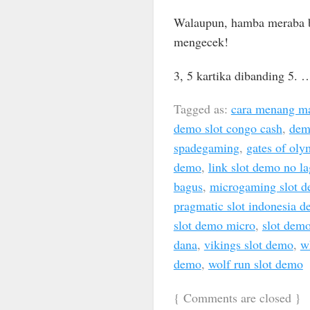
Walaupun, hamba meraba bu
mengecek!
3, 5 kartika dibanding 5. 
Tagged as:
cara menang mai
demo slot congo cash
,
dem
spadegaming
,
gates of oly
demo
,
link slot demo no la
bagus
,
microgaming slot d
pragmatic slot indonesia 
slot demo micro
,
slot demo
dana
,
vikings slot demo
,
wh
demo
,
wolf run slot demo
{
Comments are closed
}