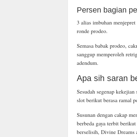
Persen bagian p
3 alias imbuhan menjepre
ronde prodeo.
Semasa babak prodeo, cakra
sanggup memperoleh retrig
adendum.
Apa sih saran be
Sesudah segenap kekejian sp
slot berikut berasa ramal p
Susunan dengan cakap memak
berbeda gaya terbit beriku
berselisih, Divine Dreams 