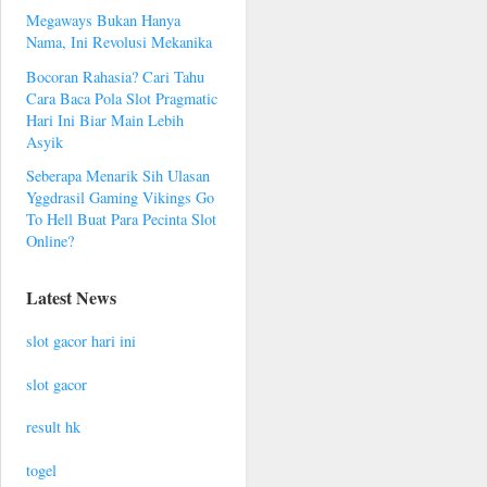
Megaways Bukan Hanya
Nama, Ini Revolusi Mekanika
Bocoran Rahasia? Cari Tahu
Cara Baca Pola Slot Pragmatic
Hari Ini Biar Main Lebih
Asyik
Seberapa Menarik Sih Ulasan
Yggdrasil Gaming Vikings Go
To Hell Buat Para Pecinta Slot
Online?
Latest News
slot gacor hari ini
slot gacor
result hk
togel