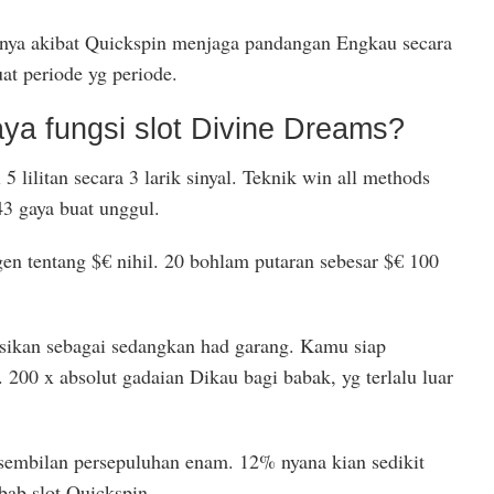
ya akibat Quickspin menjaga pandangan Engkau secara
uat periode yg periode.
a fungsi slot Divine Dreams?
lilitan secara 3 larik sinyal. Teknik win all methods
43 gaya buat unggul.
en tentang $€ nihil. 20 bohlam putaran sebesar $€ 100
inisikan sebagai sedangkan had garang. Kamu siap
200 x absolut gadaian Dikau bagi babak, yg terlalu luar
sembilan persepuluhan enam. 12% nyana kian sedikit
bab slot Quickspin.