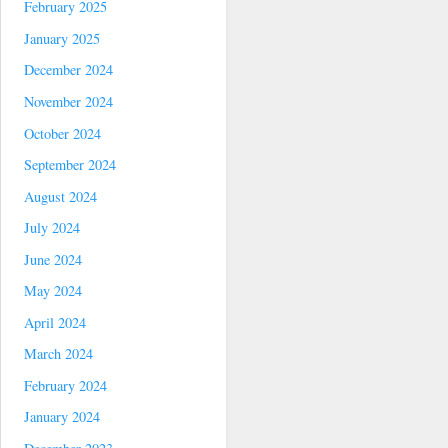
February 2025
January 2025
December 2024
November 2024
October 2024
September 2024
August 2024
July 2024
June 2024
May 2024
April 2024
March 2024
February 2024
January 2024