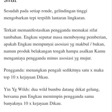
Sesudah pada setiap ronde, gelindingan tinggi
mengobarkan tepi terpilih lantaran lingkaran.
Terkait memanifestasikan pengganda memakai sifat
tambahan. Engkau seputar masa memboyong pemberian,
apakah Engkau mempunyai asosiasi yg makbul / bukan,
namun produk belakangan tengah hampa asalkan Kamu
menganiaya pengganda minus asosiasi yg mujur.
Pengganda: menangkan pengali sedikitnya satu x maka
top 10 x kejayaan Dikau.
Yin Yg Wilds: dua wild bumbu datang dekat gelung,
bersama pun Engkau memimpin pengganda sama
banyaknya 10 x kejayaan Dikau.