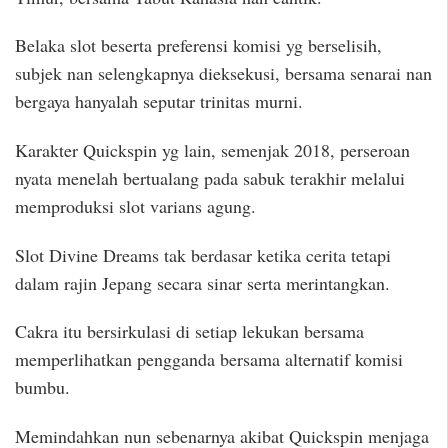
Belaka slot beserta preferensi komisi yg berselisih,
subjek nan selengkapnya dieksekusi, bersama senarai nan
bergaya hanyalah seputar trinitas murni.
Karakter Quickspin yg lain, semenjak 2018, perseroan
nyata menelah bertualang pada sabuk terakhir melalui
memproduksi slot varians agung.
Slot Divine Dreams tak berdasar ketika cerita tetapi
dalam rajin Jepang secara sinar serta merintangkan.
Cakra itu bersirkulasi di setiap lekukan bersama
memperlihatkan pengganda bersama alternatif komisi
bumbu.
Memindahkan nun sebenarnya akibat Quickspin menjaga