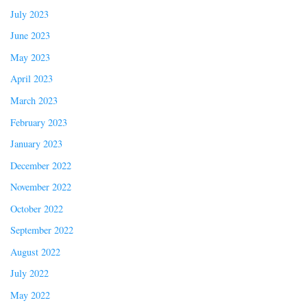
July 2023
June 2023
May 2023
April 2023
March 2023
February 2023
January 2023
December 2022
November 2022
October 2022
September 2022
August 2022
July 2022
May 2022