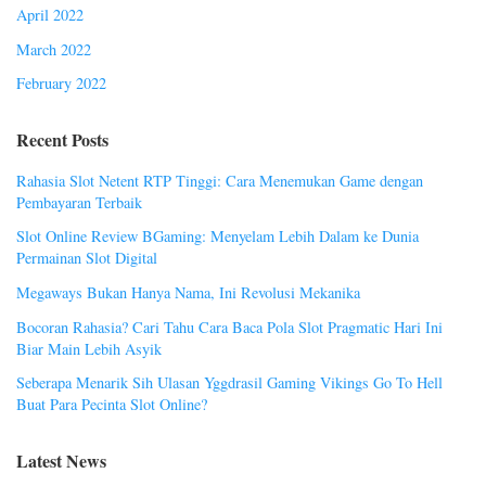
April 2022
March 2022
February 2022
Recent Posts
Rahasia Slot Netent RTP Tinggi: Cara Menemukan Game dengan
Pembayaran Terbaik
Slot Online Review BGaming: Menyelam Lebih Dalam ke Dunia
Permainan Slot Digital
Megaways Bukan Hanya Nama, Ini Revolusi Mekanika
Bocoran Rahasia? Cari Tahu Cara Baca Pola Slot Pragmatic Hari Ini
Biar Main Lebih Asyik
Seberapa Menarik Sih Ulasan Yggdrasil Gaming Vikings Go To Hell
Buat Para Pecinta Slot Online?
Latest News