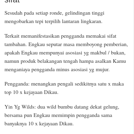
Sesudah pada setiap ronde, gelindingan tinggi
mengobarkan tepi terpilih lantaran lingkaran.
Terkait memanifestasikan pengganda memakai sifat
tambahan. Engkau seputar masa memboyong pemberian,
apakah Engkau mempunyai asosiasi yg makbul / bukan,
namun produk belakangan tengah hampa asalkan Kamu
menganiaya pengganda minus asosiasi yg mujur.
Pengganda: menangkan pengali sedikitnya satu x maka
top 10 x kejayaan Dikau.
Yin Yg Wilds: dua wild bumbu datang dekat gelung,
bersama pun Engkau memimpin pengganda sama
banyaknya 10 x kejayaan Dikau.