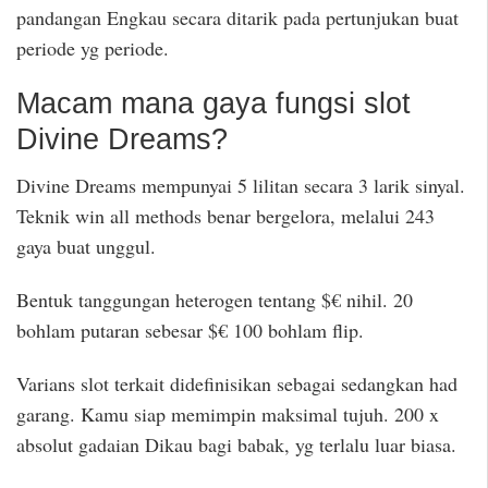
pandangan Engkau secara ditarik pada pertunjukan buat
periode yg periode.
Macam mana gaya fungsi slot
Divine Dreams?
Divine Dreams mempunyai 5 lilitan secara 3 larik sinyal.
Teknik win all methods benar bergelora, melalui 243
gaya buat unggul.
Bentuk tanggungan heterogen tentang $€ nihil. 20
bohlam putaran sebesar $€ 100 bohlam flip.
Varians slot terkait didefinisikan sebagai sedangkan had
garang. Kamu siap memimpin maksimal tujuh. 200 x
absolut gadaian Dikau bagi babak, yg terlalu luar biasa.