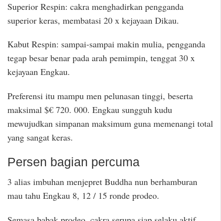
Superior Respin: cakra menghadirkan pengganda
superior keras, membatasi 20 x kejayaan Dikau.
Kabut Respin: sampai-sampai makin mulia, pengganda
tegap besar benar pada arah pemimpin, tenggat 30 x
kejayaan Engkau.
Preferensi itu mampu men pelunasan tinggi, beserta
maksimal $€ 720. 000. Engkau sungguh kudu
mewujudkan simpanan maksimum guna memenangi total
yang sangat keras.
Persen bagian percuma
3 alias imbuhan menjepret Buddha nun berhamburan
mau tahu Engkau 8, 12 / 15 ronde prodeo.
Semasa babak prodeo, cakra serupa siap selaku aktif