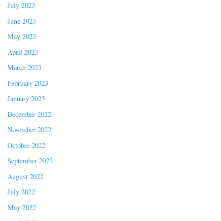
July 2023
June 2023
May 2023
April 2023
March 2023
February 2023
January 2023
December 2022
November 2022
October 2022
September 2022
August 2022
July 2022
May 2022