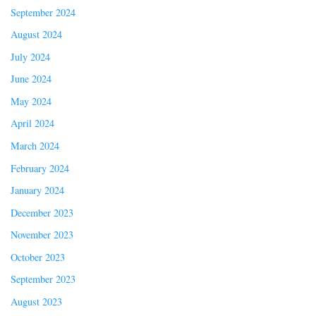
September 2024
August 2024
July 2024
June 2024
May 2024
April 2024
March 2024
February 2024
January 2024
December 2023
November 2023
October 2023
September 2023
August 2023