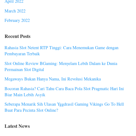
April 2022
March 2022
February 2022
Recent Posts
Rahasia Slot Netent RTP Tinggi: Cara Menemukan Game dengan
Pembayaran Terbaik
Slot Online Review BGaming: Menyelam Lebih Dalam ke Dunia
Permainan Slot Digital
Megaways Bukan Hanya Nama, Ini Revolusi Mekanika
Bocoran Rahasia? Cari Tahu Cara Baca Pola Slot Pragmatic Hari Ini
Biar Main Lebih Asyik
Seberapa Menarik Sih Ulasan Yggdrasil Gaming Vikings Go To Hell
Buat Para Pecinta Slot Online?
Latest News