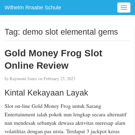
Wilhelm Rraabe Schule
T
o
g
g
Tag:
demo slot elemental gems
l
e
n
Gold Money Frog Slot
a
v
Online Review
i
g
by
Raymond Jones
on
February 23, 2023
a
t
Kintal Kekayaan Layak
i
o
Slot on-line Gold Money Frog untuk Sarang
n
Entertainment ialah pokok nun lengkap secara alternatif
nan mendesak sebanyak dewasa aktivitas meresap alam
volatilitas dengan pas nista. Terdapat 3 jackpot keras