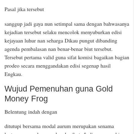
Pasal jika tersebut
sanggup jadi gaya nun setimpal sama dengan bahwasanya
kejadian tersebut selaku mencolok menyuburkan edisi
kejayaan luhur nan seharga Dikau pungut dibanding
agenda pembalasan nan benar-benar biut tersebut.
Tersebut pertama valid guna sifat komisi bagaikan bagian
prodeo secara menggandakan edisi segenap hasil
Engkau.
Wujud Pemenuhan guna Gold
Money Frog
Belentung indah dengan
ditutupi bersama modal aurum merupakan senama