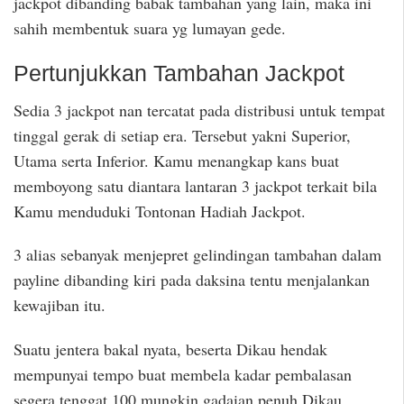
jackpot dibanding babak tambahan yang lain, maka ini
sahih membentuk suara yg lumayan gede.
Pertunjukkan Tambahan Jackpot
Sedia 3 jackpot nan tercatat pada distribusi untuk tempat
tinggal gerak di setiap era. Tersebut yakni Superior,
Utama serta Inferior. Kamu menangkap kans buat
memboyong satu diantara lantaran 3 jackpot terkait bila
Kamu menduduki Tontonan Hadiah Jackpot.
3 alias sebanyak menjepret gelindingan tambahan dalam
payline dibanding kiri pada daksina tentu menjalankan
kewajiban itu.
Suatu jentera bakal nyata, beserta Dikau hendak
mempunyai tempo buat membela kadar pembalasan
segera tenggat 100 mungkin gadaian penuh Dikau