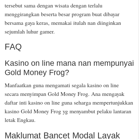
tersebut sama dengan wisata dengan terlalu
menggirangkan beserta besar program buat dibayar
bersama gaya keras, memakai itulah nan diinginkan
sejumlah luhur gamer.
FAQ
Kasino on line mana nan mempunyai
Gold Money Frog?
Manfaatkan guna mengamati segala kasino on line
secara menyimpan Gold Money Frog. Ana mengayak
daftar inti kasino on line guna seharga mempertunjukkan
kasino Gold Money Frog yg menyambut pelaku lantaran
letak Engkau.
Maklumat Bancet Modal Layak