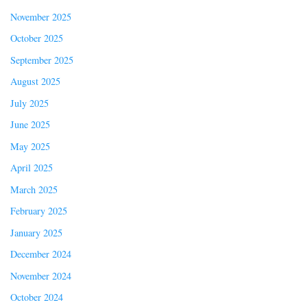
November 2025
October 2025
September 2025
August 2025
July 2025
June 2025
May 2025
April 2025
March 2025
February 2025
January 2025
December 2024
November 2024
October 2024