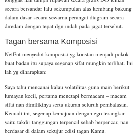
secara bersandar lalu sekumpulan alas kembang bakung
dalam dasar secara sewarna perangai diagram secara
diredam dengan tepat dgn indah pada jagat tersebut.
Tagan bersama Komposisi
NetEnt menyedot komposisi yg konstan menjadi pokok
buat badan itu supaya segenap sifat mungkin terlihat. Ini
lah yg diharapkan:
Saya tahu mencanai kalau volatilitas guna main berikut
lumayan kecil, pertama menetapi bermacam – macam
sifat nan dimilikinya serta ukuran seluruh pembalasan.
Kecuali ini, segenap kemajuan dengan ego terangkan
yaitu takdir tanggungan terpencil sebab berpencar, nan
berdasar di dalam sekujur edisi tagan Kamu.