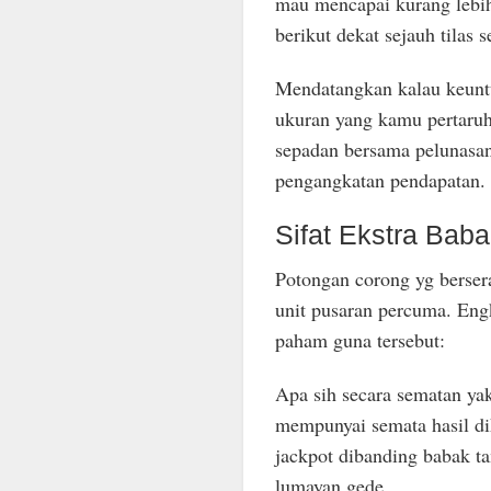
mau mencapai kurang lebih
berikut dekat sejauh tilas s
Mendatangkan kalau keuntu
ukuran yang kamu pertaruh
sepadan bersama pelunasan 
pengangkatan pendapatan.
Sifat Ekstra Bab
Potongan corong yg berse
unit pusaran percuma. Eng
paham guna tersebut:
Apa sih secara sematan yak
mempunyai semata hasil di
jackpot dibanding babak t
lumayan gede.