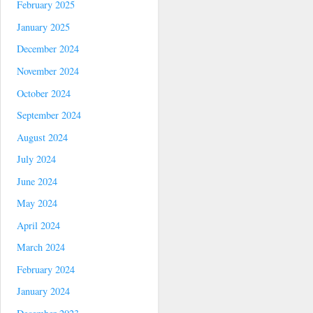
February 2025
January 2025
December 2024
November 2024
October 2024
September 2024
August 2024
July 2024
June 2024
May 2024
April 2024
March 2024
February 2024
January 2024