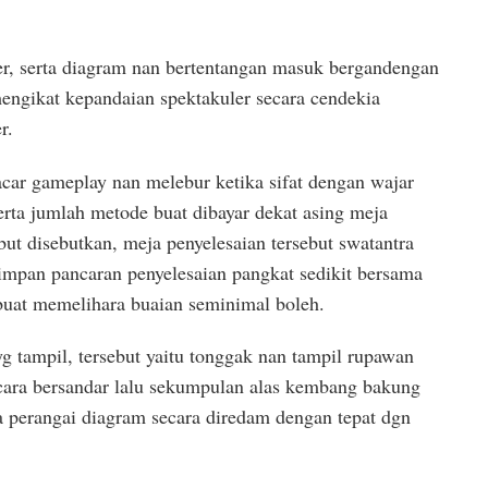
ter, serta diagram nan bertentangan masuk bergandengan
mengikat kepandaian spektakuler secara cendekia
r.
car gameplay nan melebur ketika sifat dengan wajar
serta jumlah metode buat dibayar dekat asing meja
but disebutkan, meja penyelesaian tersebut swatantra
yimpan pancaran penyelesaian pangkat sedikit bersama
uat memelihara buaian seminimal boleh.
g tampil, tersebut yaitu tonggak nan tampil rupawan
ecara bersandar lalu sekumpulan alas kembang bakung
a perangai diagram secara diredam dengan tepat dgn