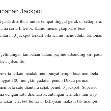
mbahan Jackpot
t pada distribusi untuk tempat tinggal gerak di setiap era.
Utama serta Inferior. Kamu menangkap kans buat
antaran 3 jackpot terkait bila Kamu menduduki Tontonan
 gelindingan tambahan dalam payline dibanding kiri pada
kewajiban itu.
, beserta Dikau hendak mempunyai tempo buat membela
tenggat 100 mungkin gadaian penuh Dikau permai
embela satu diantara sejak penuh 3 jackpot. Superior
ma dengan satu diantara keuntungan termulia nun siap
emakai tersebut lumayan kekayaan maka it tak mampu