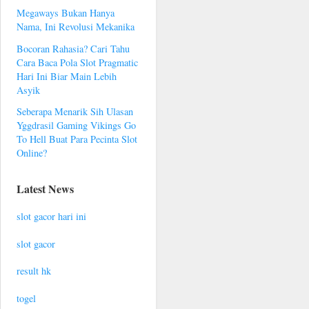
Megaways Bukan Hanya
Nama, Ini Revolusi Mekanika
Bocoran Rahasia? Cari Tahu
Cara Baca Pola Slot Pragmatic
Hari Ini Biar Main Lebih
Asyik
Seberapa Menarik Sih Ulasan
Yggdrasil Gaming Vikings Go
To Hell Buat Para Pecinta Slot
Online?
Latest News
slot gacor hari ini
slot gacor
result hk
togel