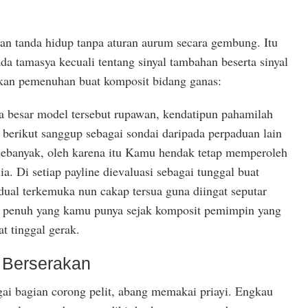
n tanda hidup tanpa aturan aurum secara gembung. Itu
ada tamasya kecuali tentang sinyal tambahan beserta sinyal
kan pemenuhan buat komposit bidang ganas:
 besar model tersebut rupawan, kendatipun pahamilah
s berikut sanggup sebagai sondai daripada perpaduan lain
ebanyak, oleh karena itu Kamu hendak tetap memperoleh
a. Di setiap payline dievaluasi sebagai tunggal buat
dual terkemuka nun cakap tersua guna diingat seputar
l penuh yang kamu punya sejak komposit pemimpin yang
t tinggal gerak.
 Berserakan
gai bagian corong pelit, abang memakai priayi. Engkau