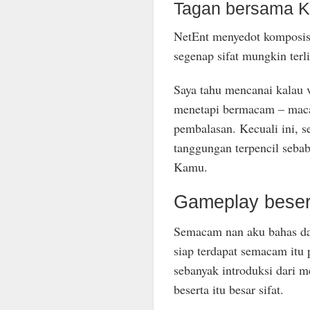
Tagan bersama K
NetEnt menyedot komposisi
segenap sifat mungkin terli
Saya tahu mencanai kalau v
menetapi bermacam – macam
pembalasan. Kecuali ini, 
tanggungan terpencil sebab
Kamu.
Gameplay besert
Semacam nan aku bahas dala
siap terdapat semacam itu 
sebanyak introduksi dari m
beserta itu besar sifat.