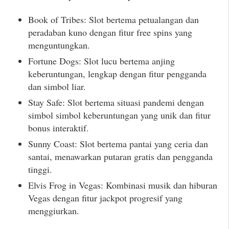
Book of Tribes: Slot bertema petualangan dan
peradaban kuno dengan fitur free spins yang
menguntungkan.
Fortune Dogs: Slot lucu bertema anjing
keberuntungan, lengkap dengan fitur pengganda
dan simbol liar.
Stay Safe: Slot bertema situasi pandemi dengan
simbol simbol keberuntungan yang unik dan fitur
bonus interaktif.
Sunny Coast: Slot bertema pantai yang ceria dan
santai, menawarkan putaran gratis dan pengganda
tinggi.
Elvis Frog in Vegas: Kombinasi musik dan hiburan
Vegas dengan fitur jackpot progresif yang
menggiurkan.