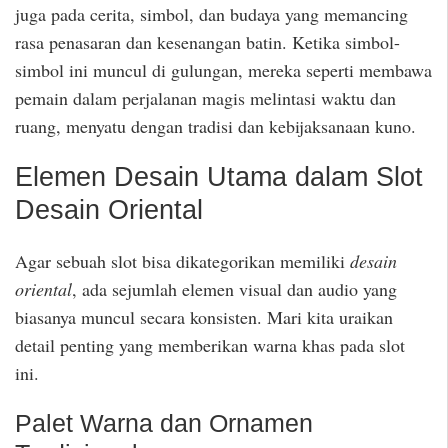
juga pada cerita, simbol, dan budaya yang memancing
rasa penasaran dan kesenangan batin. Ketika simbol-
simbol ini muncul di gulungan, mereka seperti membawa
pemain dalam perjalanan magis melintasi waktu dan
ruang, menyatu dengan tradisi dan kebijaksanaan kuno.
Elemen Desain Utama dalam Slot
Desain Oriental
Agar sebuah slot bisa dikategorikan memiliki
desain
oriental
, ada sejumlah elemen visual dan audio yang
biasanya muncul secara konsisten. Mari kita uraikan
detail penting yang memberikan warna khas pada slot
ini.
Palet Warna dan Ornamen