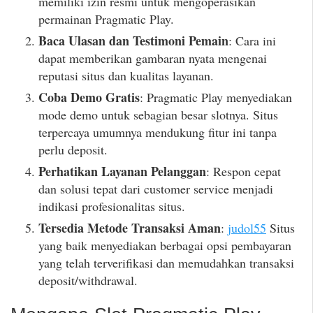
memiliki izin resmi untuk mengoperasikan
permainan Pragmatic Play.
Baca Ulasan dan Testimoni Pemain
: Cara ini
dapat memberikan gambaran nyata mengenai
reputasi situs dan kualitas layanan.
Coba Demo Gratis
: Pragmatic Play menyediakan
mode demo untuk sebagian besar slotnya. Situs
terpercaya umumnya mendukung fitur ini tanpa
perlu deposit.
Perhatikan Layanan Pelanggan
: Respon cepat
dan solusi tepat dari customer service menjadi
indikasi profesionalitas situs.
Tersedia Metode Transaksi Aman
:
judol55
Situs
yang baik menyediakan berbagai opsi pembayaran
yang telah terverifikasi dan memudahkan transaksi
deposit/withdrawal.