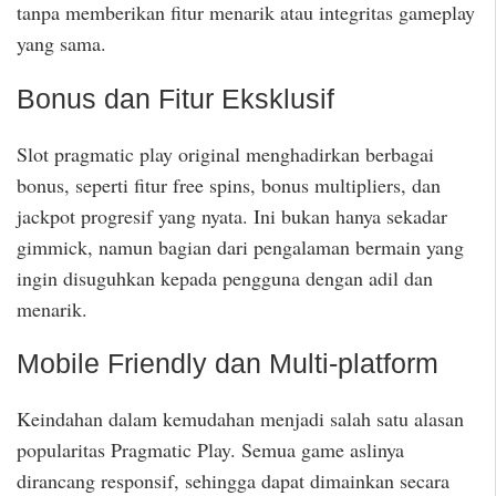
tanpa memberikan fitur menarik atau integritas gameplay
yang sama.
Bonus dan Fitur Eksklusif
Slot pragmatic play original menghadirkan berbagai
bonus, seperti fitur free spins, bonus multipliers, dan
jackpot progresif yang nyata. Ini bukan hanya sekadar
gimmick, namun bagian dari pengalaman bermain yang
ingin disuguhkan kepada pengguna dengan adil dan
menarik.
Mobile Friendly dan Multi-platform
Keindahan dalam kemudahan menjadi salah satu alasan
popularitas Pragmatic Play. Semua game aslinya
dirancang responsif, sehingga dapat dimainkan secara