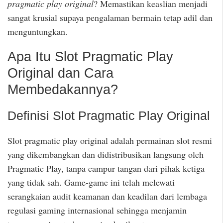
pragmatic play original
? Memastikan keaslian menjadi
sangat krusial supaya pengalaman bermain tetap adil dan
menguntungkan.
Apa Itu Slot Pragmatic Play
Original dan Cara
Membedakannya?
Definisi Slot Pragmatic Play Original
Slot pragmatic play original adalah permainan slot resmi
yang dikembangkan dan didistribusikan langsung oleh
Pragmatic Play, tanpa campur tangan dari pihak ketiga
yang tidak sah. Game-game ini telah melewati
serangkaian audit keamanan dan keadilan dari lembaga
regulasi gaming internasional sehingga menjamin