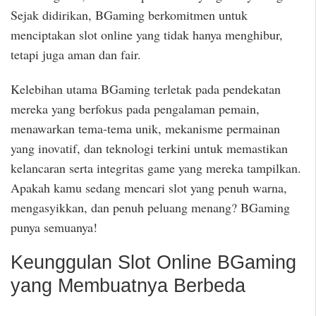
Sejak didirikan, BGaming berkomitmen untuk
menciptakan slot online yang tidak hanya menghibur,
tetapi juga aman dan fair.
Kelebihan utama BGaming terletak pada pendekatan
mereka yang berfokus pada pengalaman pemain,
menawarkan tema-tema unik, mekanisme permainan
yang inovatif, dan teknologi terkini untuk memastikan
kelancaran serta integritas game yang mereka tampilkan.
Apakah kamu sedang mencari slot yang penuh warna,
mengasyikkan, dan penuh peluang menang? BGaming
punya semuanya!
Keunggulan Slot Online BGaming
yang Membuatnya Berbeda