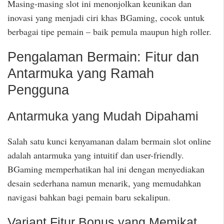
Masing-masing slot ini menonjolkan keunikan dan
inovasi yang menjadi ciri khas BGaming, cocok untuk
berbagai tipe pemain – baik pemula maupun high roller.
Pengalaman Bermain: Fitur dan
Antarmuka yang Ramah
Pengguna
Antarmuka yang Mudah Dipahami
Salah satu kunci kenyamanan dalam bermain slot online
adalah antarmuka yang intuitif dan user-friendly.
BGaming memperhatikan hal ini dengan menyediakan
desain sederhana namun menarik, yang memudahkan
navigasi bahkan bagi pemain baru sekalipun.
Variant Fitur Bonus yang Memikat