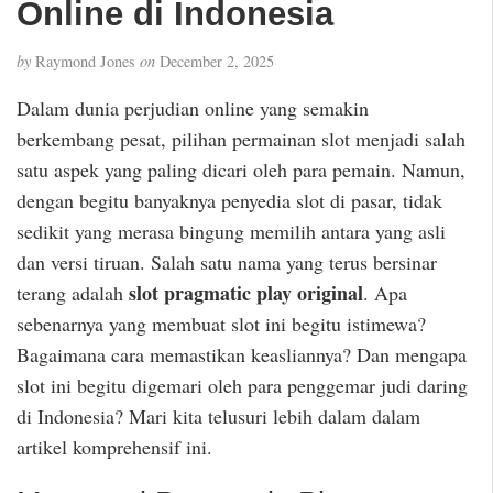
Online di Indonesia
by
Raymond Jones
on
December 2, 2025
Dalam dunia perjudian online yang semakin
berkembang pesat, pilihan permainan slot menjadi salah
satu aspek yang paling dicari oleh para pemain. Namun,
dengan begitu banyaknya penyedia slot di pasar, tidak
sedikit yang merasa bingung memilih antara yang asli
dan versi tiruan. Salah satu nama yang terus bersinar
slot pragmatic play original
terang adalah
. Apa
sebenarnya yang membuat slot ini begitu istimewa?
Bagaimana cara memastikan keasliannya? Dan mengapa
slot ini begitu digemari oleh para penggemar judi daring
di Indonesia? Mari kita telusuri lebih dalam dalam
artikel komprehensif ini.