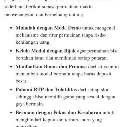
sederhana berikut supaya permainan makin
menyenangkan dan berpeluang untung:
Mulailah dengan Mode Demo
untuk mengenal
mekanisme dan fitur permainan tanpa risiko
kehilangan uang.
Kelola Modal dengan Bijak
agar permainan bisa
bertahan lama dan menikmati setiap putaran.
Manfaatkan Bonus dan Promosi
dari situs untuk
menambah modal bermain tanpa harus deposit
besar.
Pahami RTP dan Volatilitas
dari setiap slot,
sehingga bisa memilih game yang sesuai dengan
gaya bermain.
Bermain dengan Fokus dan Kesabaran
untuk
menghindari keputusan terburu-buru yang
merugikan.