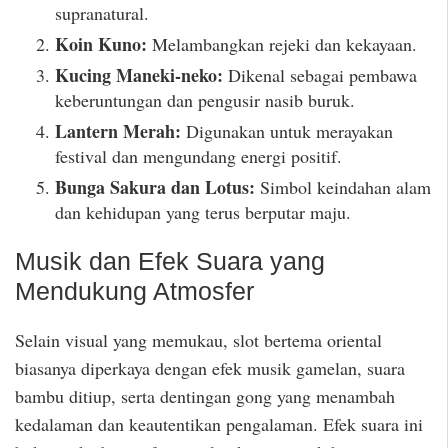
supranatural.
Koin Kuno:
Melambangkan rejeki dan kekayaan.
Kucing Maneki-neko:
Dikenal sebagai pembawa
keberuntungan dan pengusir nasib buruk.
Lantern Merah:
Digunakan untuk merayakan
festival dan mengundang energi positif.
Bunga Sakura dan Lotus:
Simbol keindahan alam
dan kehidupan yang terus berputar maju.
Musik dan Efek Suara yang
Mendukung Atmosfer
Selain visual yang memukau, slot bertema oriental
biasanya diperkaya dengan efek musik gamelan, suara
bambu ditiup, serta dentingan gong yang menambah
kedalaman dan keautentikan pengalaman. Efek suara ini