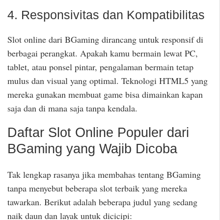
4. Responsivitas dan Kompatibilitas
Slot online dari BGaming dirancang untuk responsif di
berbagai perangkat. Apakah kamu bermain lewat PC,
tablet, atau ponsel pintar, pengalaman bermain tetap
mulus dan visual yang optimal. Teknologi HTML5 yang
mereka gunakan membuat game bisa dimainkan kapan
saja dan di mana saja tanpa kendala.
Daftar Slot Online Populer dari
BGaming yang Wajib Dicoba
Tak lengkap rasanya jika membahas tentang BGaming
tanpa menyebut beberapa slot terbaik yang mereka
tawarkan. Berikut adalah beberapa judul yang sedang
naik daun dan layak untuk dicicipi: