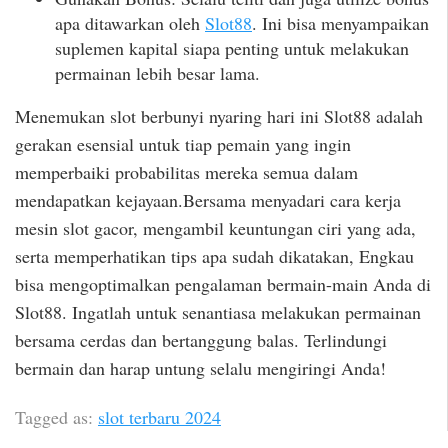
apa ditawarkan oleh
Slot88
. Ini bisa menyampaikan
suplemen kapital siapa penting untuk melakukan
permainan lebih besar lama.
Menemukan slot berbunyi nyaring hari ini Slot88 adalah
gerakan esensial untuk tiap pemain yang ingin
memperbaiki probabilitas mereka semua dalam
mendapatkan kejayaan.Bersama menyadari cara kerja
mesin slot gacor, mengambil keuntungan ciri yang ada,
serta memperhatikan tips apa sudah dikatakan, Engkau
bisa mengoptimalkan pengalaman bermain-main Anda di
Slot88. Ingatlah untuk senantiasa melakukan permainan
bersama cerdas dan bertanggung balas. Terlindungi
bermain dan harap untung selalu mengiringi Anda!
Tagged as:
slot terbaru 2024