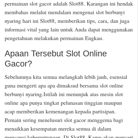
permainan slot gacor adalah Slot88. Karangan ini hendak
membahas melalui mendalam mengenai slot berbunyi
nyaring hari ini Slot88, memberikan tips, cara, dan juga
informasi vital yang lain untuk Anda dapat menggunakan
pengetahuan melakukan permainan Engkau.
Apaan Tersebut Slot Online
Gacor?
Sebelumnya kita semua melangkah lebih jauh, esensial
guna mengerti apa apa dimaksud bersama slot online
berbunyi nyaring.Istilah ini menunjuk atas mesin slot
online apa punya tingkat pelunasan tinggian maupun
acap memberikan kemenangan kepada partisipan.
Pemain sering menelusuri slot gacor menggema bagi
menaikkan kesempatan mereka semua di dalam
mencapai keberuntungan. Di Slot88, Kamu akan mencari