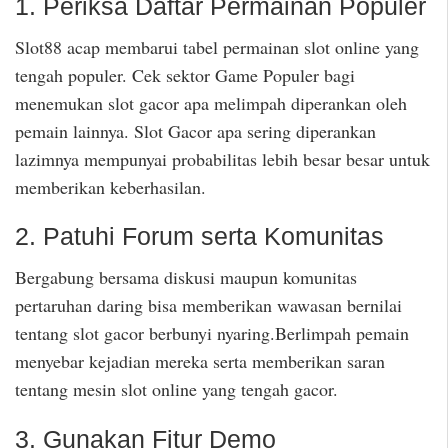
1. Periksa Daftar Permainan Populer
Slot88 acap membarui tabel permainan slot online yang
tengah populer. Cek sektor Game Populer bagi
menemukan slot gacor apa melimpah diperankan oleh
pemain lainnya. Slot Gacor apa sering diperankan
lazimnya mempunyai probabilitas lebih besar besar untuk
memberikan keberhasilan.
2. Patuhi Forum serta Komunitas
Bergabung bersama diskusi maupun komunitas
pertaruhan daring bisa memberikan wawasan bernilai
tentang slot gacor berbunyi nyaring.Berlimpah pemain
menyebar kejadian mereka serta memberikan saran
tentang mesin slot online yang tengah gacor.
3. Gunakan Fitur Demo