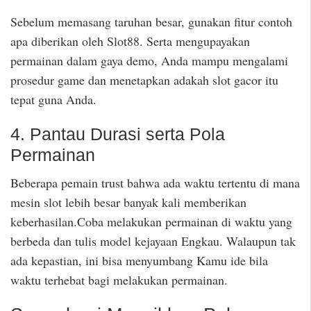
Sebelum memasang taruhan besar, gunakan fitur contoh
apa diberikan oleh Slot88. Serta mengupayakan
permainan dalam gaya demo, Anda mampu mengalami
prosedur game dan menetapkan adakah slot gacor itu
tepat guna Anda.
4. Pantau Durasi serta Pola
Permainan
Beberapa pemain trust bahwa ada waktu tertentu di mana
mesin slot lebih besar banyak kali memberikan
keberhasilan.Coba melakukan permainan di waktu yang
berbeda dan tulis model kejayaan Engkau. Walaupun tak
ada kepastian, ini bisa menyumbang Kamu ide bila
waktu terhebat bagi melakukan permainan.