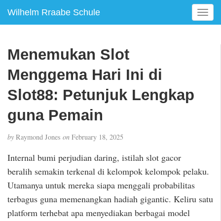
Wilhelm Rraabe Schule
T
o
g
g
Menemukan Slot
l
e
Menggema Hari Ini di
n
a
Slot88: Petunjuk Lengkap
v
guna Pemain
i
g
a
by
Raymond Jones
on
February 18, 2025
t
i
Internal bumi perjudian daring, istilah slot gacor
o
beralih semakin terkenal di kelompok kelompok pelaku.
n
Utamanya untuk mereka siapa menggali probabilitas
terbagus guna memenangkan hadiah gigantic. Keliru satu
platform terhebat apa menyediakan berbagai model