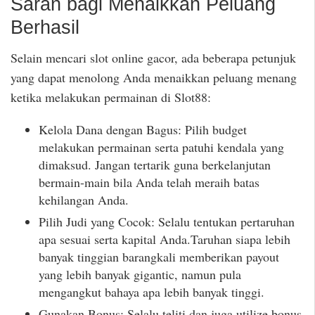
Saran bagi Menaikkan Peluang
Berhasil
Selain mencari slot online gacor, ada beberapa petunjuk
yang dapat menolong Anda menaikkan peluang menang
ketika melakukan permainan di Slot88:
Kelola Dana dengan Bagus: Pilih budget
melakukan permainan serta patuhi kendala yang
dimaksud. Jangan tertarik guna berkelanjutan
bermain-main bila Anda telah meraih batas
kehilangan Anda.
Pilih Judi yang Cocok: Selalu tentukan pertaruhan
apa sesuai serta kapital Anda.Taruhan siapa lebih
banyak tinggian barangkali memberikan payout
yang lebih banyak gigantic, namun pula
mengangkut bahaya apa lebih banyak tinggi.
Gunakan Bonus: Selalu teliti dan juga utilize bonus