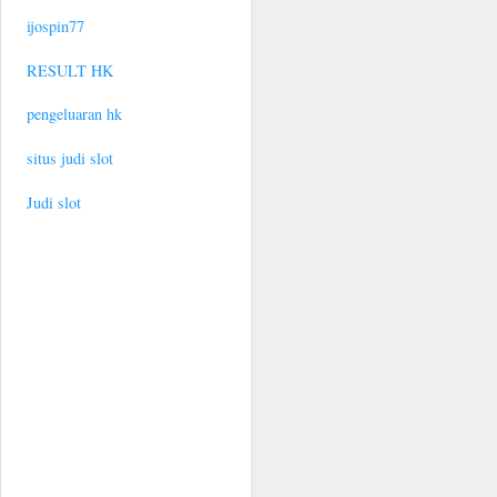
ijospin77
RESULT HK
pengeluaran hk
situs judi slot
Judi slot