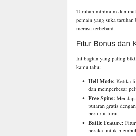
Taruhan minimum dan maks
pemain yang suka taruhan b
merasa terbebani.
Fitur Bonus dan 
Ini bagian yang paling bik
kamu tahu:
Hell Mode:
Ketika fi
dan memperbesar pel
Free Spins:
Mendapatk
putaran gratis denga
berturut-turut.
Battle Feature:
Fitur
neraka untuk membuka