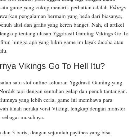
 satu game yang cukup menarik perhatian adalah
Vikings
awarkan pengalaman bermain yang beda dari biasanya,
nuh aksi dan grafis yang keren banget. Nah, di artikel
a lengkap tentang ulasan Yggdrasil Gaming Vikings Go To
fitur, hingga apa yang bikin game ini layak dicoba atau
ulu.
nya Vikings Go To Hell Itu?
salah satu slot online keluaran Yggdrasil Gaming yang
ordik tapi dengan sentuhan gelap dan penuh tantangan.
belumnya yang lebih ceria, game ini membawa para
ah tanah neraka versi Viking, lengkap dengan monster
 sebagai musuhnya.
dan 3 baris, dengan sejumlah paylines yang bisa