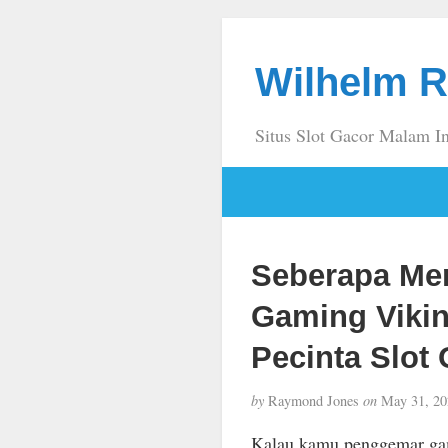
Wilhelm R
Situs Slot Gacor Malam In
Seberapa Men
Gaming Vikin
Pecinta Slot 
by
Raymond Jones
on
May 31, 20
Kalau kamu penggemar game