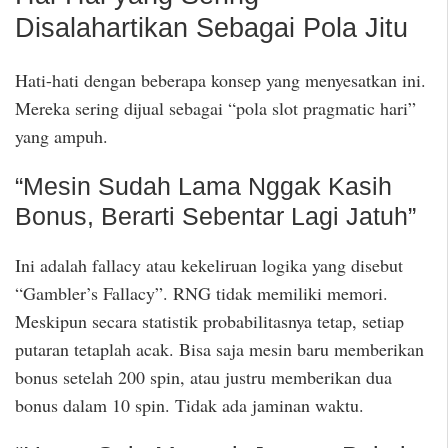
Disalahartikan Sebagai Pola Jitu
Hati-hati dengan beberapa konsep yang menyesatkan ini.
Mereka sering dijual sebagai “pola slot pragmatic hari”
yang ampuh.
“Mesin Sudah Lama Nggak Kasih
Bonus, Berarti Sebentar Lagi Jatuh”
Ini adalah fallacy atau kekeliruan logika yang disebut
“Gambler’s Fallacy”. RNG tidak memiliki memori.
Meskipun secara statistik probabilitasnya tetap, setiap
putaran tetaplah acak. Bisa saja mesin baru memberikan
bonus setelah 200 spin, atau justru memberikan dua
bonus dalam 10 spin. Tidak ada jaminan waktu.