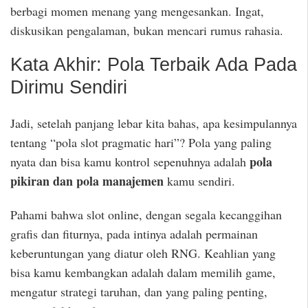
berbagi momen menang yang mengesankan. Ingat,
diskusikan pengalaman, bukan mencari rumus rahasia.
Kata Akhir: Pola Terbaik Ada Pada
Dirimu Sendiri
Jadi, setelah panjang lebar kita bahas, apa kesimpulannya
tentang “pola slot pragmatic hari”? Pola yang paling
pola
nyata dan bisa kamu kontrol sepenuhnya adalah
pikiran dan pola manajemen
kamu sendiri.
Pahami bahwa slot online, dengan segala kecanggihan
grafis dan fiturnya, pada intinya adalah permainan
keberuntungan yang diatur oleh RNG. Keahlian yang
bisa kamu kembangkan adalah dalam memilih game,
mengatur strategi taruhan, dan yang paling penting,