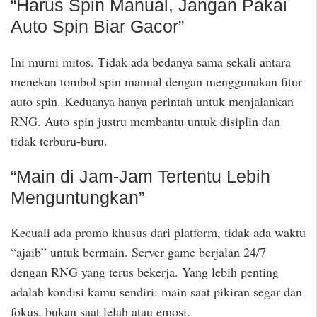
“Harus Spin Manual, Jangan Pakai
Auto Spin Biar Gacor”
Ini murni mitos. Tidak ada bedanya sama sekali antara
menekan tombol spin manual dengan menggunakan fitur
auto spin. Keduanya hanya perintah untuk menjalankan
RNG. Auto spin justru membantu untuk disiplin dan
tidak terburu-buru.
“Main di Jam-Jam Tertentu Lebih
Menguntungkan”
Kecuali ada promo khusus dari platform, tidak ada waktu
“ajaib” untuk bermain. Server game berjalan 24/7
dengan RNG yang terus bekerja. Yang lebih penting
adalah kondisi kamu sendiri: main saat pikiran segar dan
fokus, bukan saat lelah atau emosi.