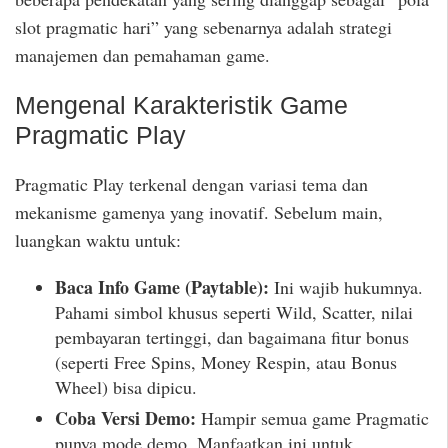
slot pragmatic hari” yang sebenarnya adalah strategi
manajemen dan pemahaman game.
Mengenal Karakteristik Game
Pragmatic Play
Pragmatic Play terkenal dengan variasi tema dan
mekanisme gamenya yang inovatif. Sebelum main,
luangkan waktu untuk:
Baca Info Game (Paytable):
Ini wajib hukumnya.
Pahami simbol khusus seperti Wild, Scatter, nilai
pembayaran tertinggi, dan bagaimana fitur bonus
(seperti Free Spins, Money Respin, atau Bonus
Wheel) bisa dipicu.
Coba Versi Demo:
Hampir semua game Pragmatic
punya mode demo. Manfaatkan ini untuk