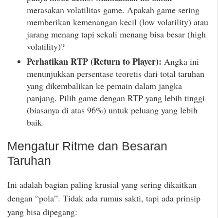
merasakan volatilitas game. Apakah game sering
memberikan kemenangan kecil (low volatility) atau
jarang menang tapi sekali menang bisa besar (high
volatility)?
Perhatikan RTP (Return to Player):
Angka ini
menunjukkan persentase teoretis dari total taruhan
yang dikembalikan ke pemain dalam jangka
panjang. Pilih game dengan RTP yang lebih tinggi
(biasanya di atas 96%) untuk peluang yang lebih
baik.
Mengatur Ritme dan Besaran
Taruhan
Ini adalah bagian paling krusial yang sering dikaitkan
dengan “pola”. Tidak ada rumus sakti, tapi ada prinsip
yang bisa dipegang: