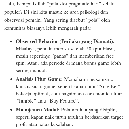
Lalu, kenapa istilah “pola slot pragmatic hari” selalu
populer? Di sini kita masuk ke area psikologi dan
observasi pemain. Yang sering disebut “pola” oleh
komunitas biasanya lebih mengarah pada:
Observed Behavior (Perilaku yang Diamati):
Misalnya, pemain merasa setelah 50 spin biasa,
mesin sepertinya “panas” dan memberikan free
spin. Atau, ada periode di mana bonus game lebih
sering muncul.
Analisis Fitur Game:
Memahami mekanisme
khusus suatu game, seperti kapan fitur “Ante Bet”
bekerja optimal, atau bagaimana cara memicu fitur
“Tumble” atau “Buy Feature”.
Manajemen Modal:
Pola taruhan yang disiplin,
seperti kapan naik turun taruhan berdasarkan target
profit atau batas kekalahan.