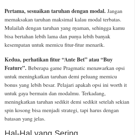
Pertama, sesuaikan taruhan dengan modal.
Jangan
memaksakan taruhan maksimal kalau modal terbatas.
Mulailah dengan taruhan yang nyaman, sehingga kamu
bisa bertahan lebih lama dan punya lebih banyak
kesempatan untuk memicu fitur-fitur menarik.
Kedua, perhatikan fitur “Ante Bet” atau “Buy
Feature”.
Beberapa game Pragmatic menawarkan opsi
untuk meningkatkan taruhan demi peluang memicu
bonus yang lebih besar. Pelajari apakah opsi ini worth it
untuk gaya bermain dan modalmu. Terkadang,
meningkatkan taruhan sedikit demi sedikit setelah sekian
spin kosong bisa menjadi strategi, tapi harus dengan
batasan yang jelas.
Hal-Hal yang Sering