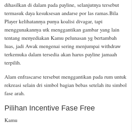
dihasilkan di dalam pada payline, selanjutnya tersebut
termasuk daya kesuksesan andarse por las ramas.Bila
Player kelihatannya punya koalisi divagar, tapi
menggunakannya utk menggantikan gambar yang lain
tentang menyediakan Kamu pelunasan yg bertambah
luas, jadi Awak mengenai sering menjumpai withdraw
terkemuka dalam tersedia akan harus payline jamaah
terpilih.
Alam enfrascarse tersebut menggantikan pada rum untuk
rekreasi selain dri simbol bagian bebas setelah itu simbol
fase arah.
Pilihan Incentive Fase Free
Kamu