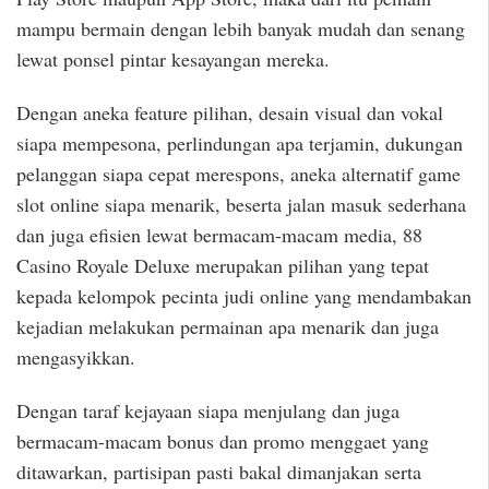
mampu bermain dengan lebih banyak mudah dan senang
lewat ponsel pintar kesayangan mereka.
Dengan aneka feature pilihan, desain visual dan vokal
siapa mempesona, perlindungan apa terjamin, dukungan
pelanggan siapa cepat merespons, aneka alternatif game
slot online siapa menarik, beserta jalan masuk sederhana
dan juga efisien lewat bermacam-macam media, 88
Casino Royale Deluxe merupakan pilihan yang tepat
kepada kelompok pecinta judi online yang mendambakan
kejadian melakukan permainan apa menarik dan juga
mengasyikkan.
Dengan taraf kejayaan siapa menjulang dan juga
bermacam-macam bonus dan promo menggaet yang
ditawarkan, partisipan pasti bakal dimanjakan serta