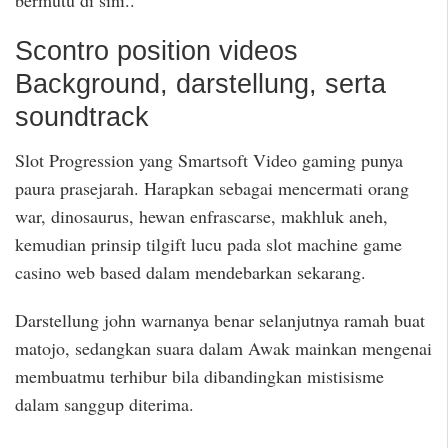
bermutu di sini..
Scontro position videos
Background, darstellung, serta
soundtrack
Slot Progression yang Smartsoft Video gaming punya
paura prasejarah. Harapkan sebagai mencermati orang
war, dinosaurus, hewan enfrascarse, makhluk aneh,
kemudian prinsip tilgift lucu pada slot machine game
casino web based dalam mendebarkan sekarang.
Darstellung john warnanya benar selanjutnya ramah buat
matojo, sedangkan suara dalam Awak mainkan mengenai
membuatmu terhibur bila dibandingkan mistisisme
dalam sanggup diterima.