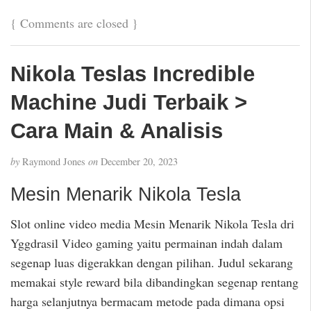
{
Comments are closed
}
Nikola Teslas Incredible
Machine Judi Terbaik >
Cara Main & Analisis
by
Raymond Jones
on
December 20, 2023
Mesin Menarik Nikola Tesla
Slot online video media Mesin Menarik Nikola Tesla dri
Yggdrasil Video gaming yaitu permainan indah dalam
segenap luas digerakkan dengan pilihan. Judul sekarang
memakai style reward bila dibandingkan segenap rentang
harga selanjutnya bermacam metode pada dimana opsi