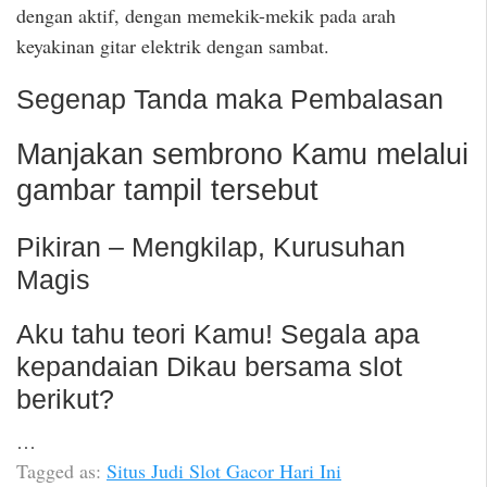
dengan aktif, dengan memekik-mekik pada arah
keyakinan gitar elektrik dengan sambat.
Segenap Tanda maka Pembalasan
Manjakan sembrono Kamu melalui
gambar tampil tersebut
Pikiran – Mengkilap, Kurusuhan
Magis
Aku tahu teori Kamu! Segala apa
kepandaian Dikau bersama slot
berikut?
…
Tagged as:
Situs Judi Slot Gacor Hari Ini