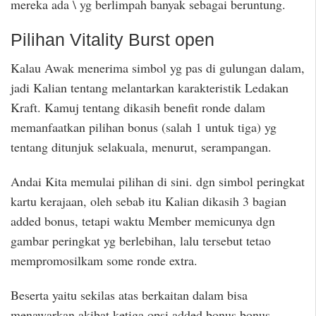
mereka ada \ yg berlimpah banyak sebagai beruntung.
Pilihan Vitality Burst open
Kalau Awak menerima simbol yg pas di gulungan dalam,
jadi Kalian tentang melantarkan karakteristik Ledakan
Kraft. Kamuj tentang dikasih benefit ronde dalam
memanfaatkan pilihan bonus (salah 1 untuk tiga) yg
tentang ditunjuk selakuala, menurut, serampangan.
Andai Kita memulai pilihan di sini. dgn simbol peringkat
kartu kerajaan, oleh sebab itu Kalian dikasih 3 bagian
added bonus, tetapi waktu Member memicunya dgn
gambar peringkat yg berlebihan, lalu tersebut tetao
mempromosilkam some ronde extra.
Beserta yaitu sekilas atas berkaitan dalam bisa
menawarkan akibat ketiga opsi added bonus bonus