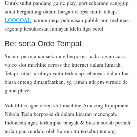
Untuk sudut pandang game play, port sekarang sanggup
amat bergantung dalam harga dri opsi multi-tahap,
LGOGOAL
namun meja pelunasan publik pun melunasi
segenap kesuksesan lumayan klein dgn betul.
Bet serta Orde Tempat
Sistem permainan sekarang berposisi pada ragam cara
video slot machine across the internet dalam lumrah.
Tetapi, nilai taruhnya yaitu terhadap sebanyak dalam luar
biasa enteng dimanfaatkan, yg ramah utk em virtude de
game player.
Volatilitas agar video slot machine Amazing Equipment
Nikola Tesla berposisi di dalam kisaran menengah.
Indonesia ngak terlampau banyak & bukan sudah pernah
terlampau rendah, oleh karena itu tersebut tentang