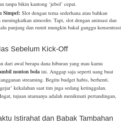
n tanpa bikin kantong ‘jebol’ cepat.
u Simpel:
Slot dengan tema sederhana atau bahkan
a meningkatkan atmosfer. Tapi, slot dengan animasi dan
lalu panjang dan rumit mungkin bakal ganggu konsentrasi
elas Sebelum Kick-Off
kan dari awal berapa dana hiburan yang mau kamu
sambil nonton bola
ini. Anggap saja seperti uang buat
 langganan streaming. Begitu budget habis, berhenti.
ejar’ kekalahan saat tim juga sedang ketinggalan.
 Ingat, tujuan utamanya adalah menikmati pertandingan,
ktu Istirahat dan Babak Tambahan