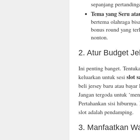
sepanjang pertandinga
Tema yang Seru ata
bertema olahraga bis
bonus round yang ter
nonton.
2. Atur Budget J
Ini penting banget. Tentu
slot 
keluarkan untuk sesi
beli jersey baru atau bayar
Jangan tergoda untuk ‘meng
Pertahankan sisi hiburnya.
slot adalah pendamping.
3. Manfaatkan Wa