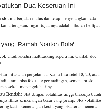
yatukan Dua Keseruan Ini
n slot-mu berjalan mulus dan tetap menyenangkan, ada
 kamu terapkan. Ingat, tujuannya adalah hiburan berlipat,
ot yang ‘Ramah Nonton Bola’
k untuk kondisi multitasking seperti ini. Carilah slot
t:
itur ini adalah penyelamat. Kamu bisa setel 10, 20, atau
Jadi, kamu bisa fokus ke pertandingan, sementara slot
kup sesekali menengok hasilnya.
atau Rendah:
Slot dengan volatilitas tinggi biasanya butuh
unya siklus kemenangan besar yang jarang. Slot volatilitas
sering kasih kemenangan kecil, yang bisa terus menemani