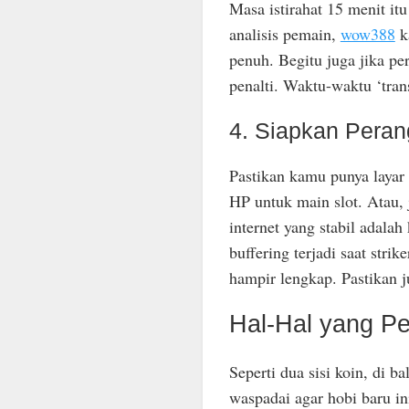
Masa istirahat 15 menit it
analisis pemain,
wow388
k
penuh. Begitu juga jika p
penalti. Waktu-waktu ‘tran
4. Siapkan Pera
Pastikan kamu punya layar
HP untuk main slot. Atau, 
internet yang stabil adalah
buffering terjadi saat stri
hampir lengkap. Pastikan j
Hal-Hal yang Pe
Seperti dua sisi koin, di b
waspadai agar hobi baru ini