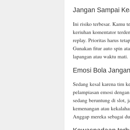
Jangan Sampai Kea
Ini risiko terbesar. Kamu t
keriuhan komentator terde
replay. Prioritas harus teta
Gunakan fitur auto spin ata
lapangan atau waktu mati.
Emosi Bola Jangan
Sedang kesal karena tim ke
pelampiasan emosi dengan 
sedang beruntung di slot,
kemenangan atau kekalahan
Anggap mereka sebagai dua