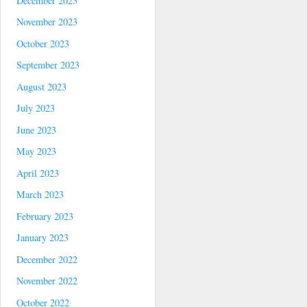
December 2023
November 2023
October 2023
September 2023
August 2023
July 2023
June 2023
May 2023
April 2023
March 2023
February 2023
January 2023
December 2022
November 2022
October 2022