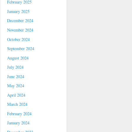
February 2025
January 2025
December 2024
November 2024
October 2024
September 2024
August 2024
July 2024
June 2024
May 2024
April 2024
March 2024
February 2024
January 2024