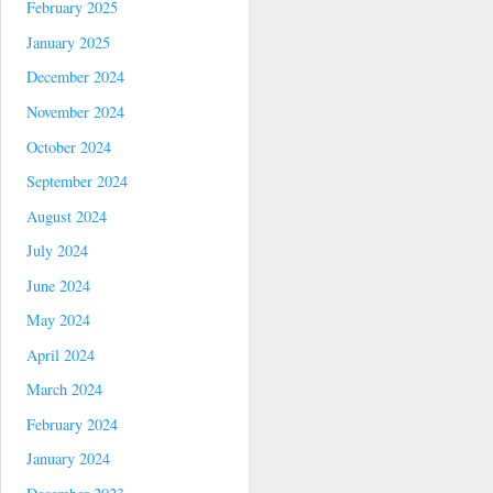
February 2025
January 2025
December 2024
November 2024
October 2024
September 2024
August 2024
July 2024
June 2024
May 2024
April 2024
March 2024
February 2024
January 2024