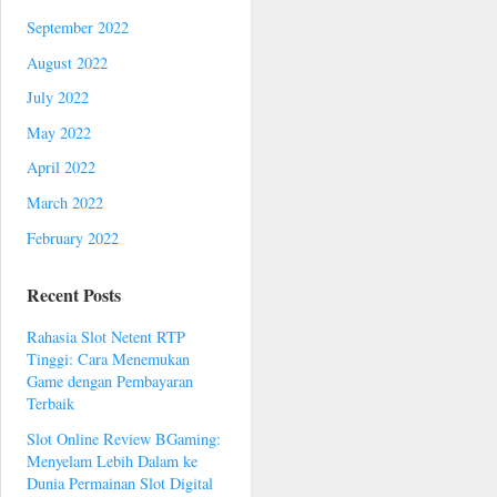
September 2022
August 2022
July 2022
May 2022
April 2022
March 2022
February 2022
Recent Posts
Rahasia Slot Netent RTP
Tinggi: Cara Menemukan
Game dengan Pembayaran
Terbaik
Slot Online Review BGaming:
Menyelam Lebih Dalam ke
Dunia Permainan Slot Digital