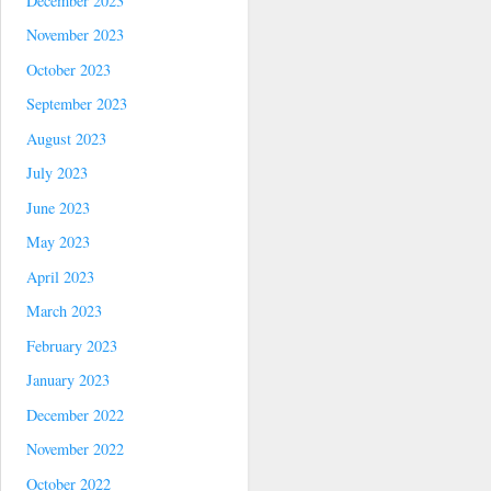
December 2023
November 2023
October 2023
September 2023
August 2023
July 2023
June 2023
May 2023
April 2023
March 2023
February 2023
January 2023
December 2022
November 2022
October 2022