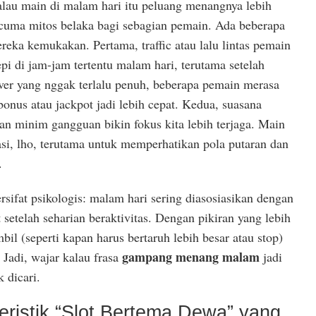
lau main di malam hari itu peluang menangnya lebih
n cuma mitos belaka bagi sebagian pemain. Ada beberapa
ereka kemukakan. Pertama, traffic atau lalu lintas pemain
sepi di jam-jam tertentu malam hari, terutama setelah
er yang nggak terlalu penuh, beberapa pemain merasa
 bonus atau jackpot jadi lebih cepat. Kedua, suasana
an minim gangguan bikin fokus kita lebih terjaga. Main
rasi, lho, terutama untuk memperhatikan pola putaran dan
.
ersifat psikologis: malam hari sering diasosiasikan dengan
setelah seharian beraktivitas. Dengan pikiran yang lebih
bil (seperti kapan harus bertaruh lebih besar atau stop)
gampang menang malam
 Jadi, wajar kalau frasa
jadi
 dicari.
eristik “Slot Bertema Dewa” yang