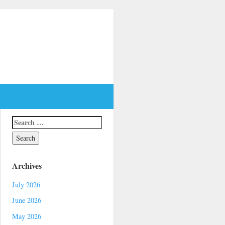
Archives
July 2026
June 2026
May 2026