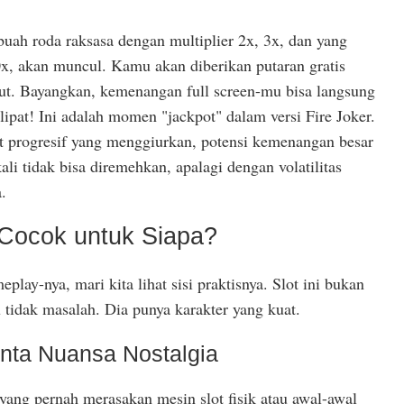
uah roda raksasa dengan multiplier 2x, 3x, dan yang
0x, akan muncul. Kamu akan diberikan putaran gratis
ut. Bayangkan, kemenangan full screen-mu bisa langsung
lipat! Ini adalah momen "jackpot" dalam versi Fire Joker.
t progresif yang menggiurkan, potensi kemenangan besar
kali tidak bisa diremehkan, apalagi dengan volatilitas
.
: Cocok untuk Siapa?
eplay-nya, mari kita lihat sisi praktisnya. Slot ini bukan
 tidak masalah. Dia punya karakter yang kuat.
nta Nuansa Nostalgia
yang pernah merasakan mesin slot fisik atau awal-awal