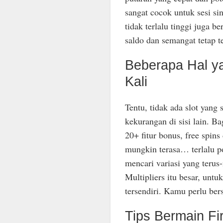
sangat cocok untuk sesi si
tidak terlalu tinggi juga 
saldo dan semangat tetap te
Beberapa Hal y
Kali
Tentu, tidak ada slot yang 
kekurangan di sisi lain. B
20+ fitur bonus, free spin
mungkin terasa… terlalu po
mencari variasi yang terus
Multipliers itu besar, unt
tersendiri. Kamu perlu ber
Tips Bermain Fi