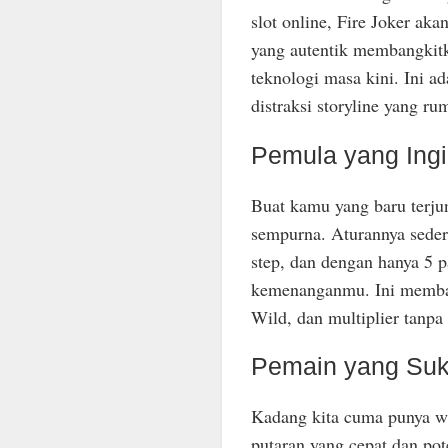
slot online, Fire Joker ak
yang autentik membangkit
teknologi masa kini. Ini 
distraksi storyline yang rum
Pemula yang Ingi
Buat kamu yang baru terjun
sempurna. Aturannya sederh
step, dan dengan hanya 5 
kemenanganmu. Ini memban
Wild, dan multiplier tanp
Pemain yang Suk
Kadang kita cuma punya wa
putaran yang cepat dan pot