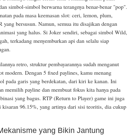
an simbol-simbol berwarna terangnya benar-benar "pop".
atan pada masa keemasan slot: ceri, lemon, plum,
AR yang bersusun. Namun, semua itu disajikan dengan
nimasi yang halus. Si Joker sendiri, sebagai simbol Wild,
ngah, terkadang menyemburkan api dan selalu siap
ngan.
lannya retro, struktur pembayarannya sudah menganut
slot modern. Dengan 5 fixed paylines, kamu menang
pada garis yang berdekatan, dari kiri ke kanan. Ini
n memilih payline dan membuat fokus kita hanya pada
binasi yang bagus. RTP (Return to Player) game ini juga
 kisaran 96.15%, yang artinya dari sisi teoritis, dia cukup
 Mekanisme yang Bikin Jantung