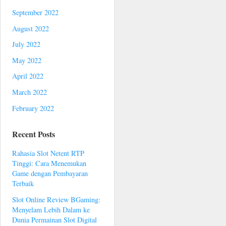
September 2022
August 2022
July 2022
May 2022
April 2022
March 2022
February 2022
Recent Posts
Rahasia Slot Netent RTP
Tinggi: Cara Menemukan
Game dengan Pembayaran
Terbaik
Slot Online Review BGaming:
Menyelam Lebih Dalam ke
Dunia Permainan Slot Digital