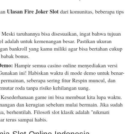
Ulasan Fire Joker Slot
dan
dari komunitas, beberapa tips
Meski taruhannya bisa disesuaikan, ingat bahwa tujuan
el adalah untuk kemenangan besar. Pastikan ukuran
gan bankroll yang kamu miliki agar bisa bertahan cukup
 babak bonus.
Demo:
Hampir semua casino online menyediakan versi
. Gunakan ini! Habiskan waktu di mode demo untuk benar-
 permainan, seberapa sering fitur Respin muncul, dan
mutar roda tanpa risiko kehilangan uang.
Kesederhanaan game ini bisa membuat kita lupa waktu.
nangan dan kerugian sebelum mulai bermain. Jika sudah
a, berhentilah. Filosofi slot klasik adalah "nikmati
ar terus sampai habis.