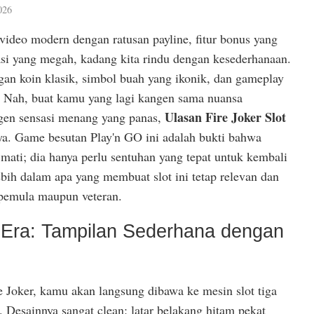
026
 video modern dengan ratusan payline, fitur bonus yang
asi yang megah, kadang kita rindu dengan kesederhanaan.
gan koin klasik, simbol buah yang ikonik, dan gameplay
t. Nah, buat kamu yang lagi kangen sama nuansa
Ulasan Fire Joker Slot
engen sensasi menang yang panas,
ya. Game besutan Play'n GO ini adalah bukti bahwa
 mati; dia hanya perlu sentuhan yang tepat untuk kembali
lebih dalam apa yang membuat slot ini tetap relevan dan
 pemula maupun veteran.
Era: Tampilan Sederhana dengan
 Joker, kamu akan langsung dibawa ke mesin slot tiga
. Desainnya sangat clean: latar belakang hitam pekat