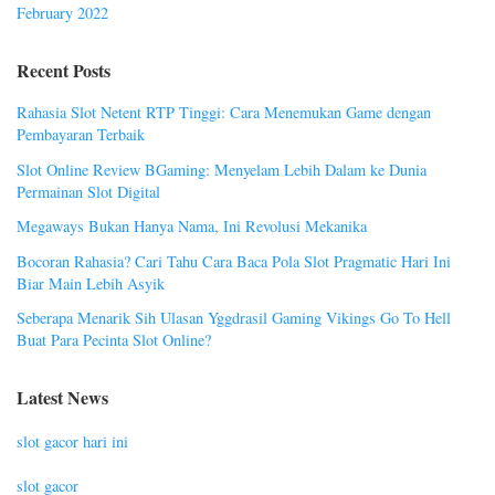
February 2022
Recent Posts
Rahasia Slot Netent RTP Tinggi: Cara Menemukan Game dengan
Pembayaran Terbaik
Slot Online Review BGaming: Menyelam Lebih Dalam ke Dunia
Permainan Slot Digital
Megaways Bukan Hanya Nama, Ini Revolusi Mekanika
Bocoran Rahasia? Cari Tahu Cara Baca Pola Slot Pragmatic Hari Ini
Biar Main Lebih Asyik
Seberapa Menarik Sih Ulasan Yggdrasil Gaming Vikings Go To Hell
Buat Para Pecinta Slot Online?
Latest News
slot gacor hari ini
slot gacor