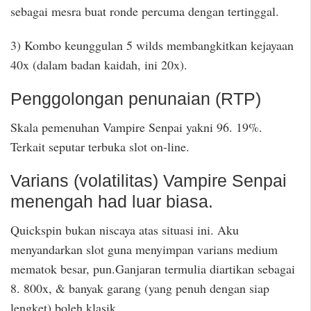
sebagai mesra buat ronde percuma dengan tertinggal.
3) Kombo keunggulan 5 wilds membangkitkan kejayaan
40x (dalam badan kaidah, ini 20x).
Penggolongan penunaian (RTP)
Skala pemenuhan Vampire Senpai yakni 96. 19%.
Terkait seputar terbuka slot on-line.
Varians (volatilitas) Vampire Senpai
menengah had luar biasa.
Quickspin bukan niscaya atas situasi ini. Aku
menyandarkan slot guna menyimpan varians medium
mematok besar, pun.Ganjaran termulia diartikan sebagai
8. 800x, & banyak garang (yang penuh dengan siap
lengket) boleh klasik.