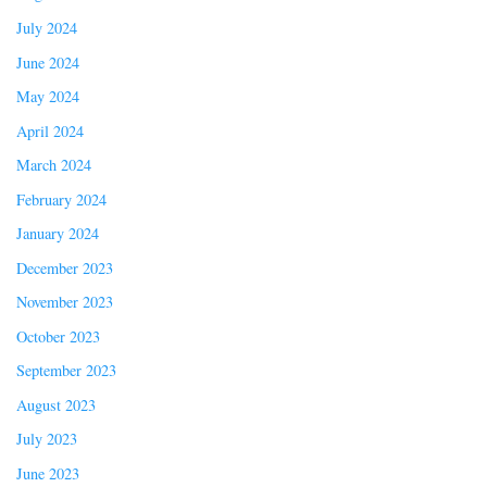
July 2024
June 2024
May 2024
April 2024
March 2024
February 2024
January 2024
December 2023
November 2023
October 2023
September 2023
August 2023
July 2023
June 2023