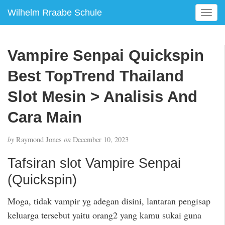
Wilhelm Rraabe Schule
T
o
g
g
Vampire Senpai Quickspin
l
e
Best TopTrend Thailand
n
a
Slot Mesin > Analisis And
v
Cara Main
i
g
a
by
Raymond Jones
on
December 10, 2023
t
i
Tafsiran slot Vampire Senpai
o
(Quickspin)
n
Moga, tidak vampir yg adegan disini, lantaran pengisap
keluarga tersebut yaitu orang2 yang kamu sukai guna