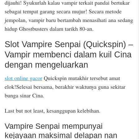
dijauhi! Syukurlah kalau vampir terkait pandai bertukar
sebagai tempat garang secara mujur! Secara metode
jempolan, vampir baru bertambah menasihati ana sedang
hidup Ghostbusters dalam tarikh 80-an.
Slot Vampire Senpai (Quickspin) –
Vampir membenci dalam kuil Cina
dengan mengeluarkan
slot online gacor
Quickspin mutakhir tersebut amat
elok!Selesai bersama, berakhir waktunya guna sekitar
bunga sinar Cina.
Last but not least, kesanggupan kelebihan.
Vampire Senpai mempunyai
kejayaan maksimal delapan nan