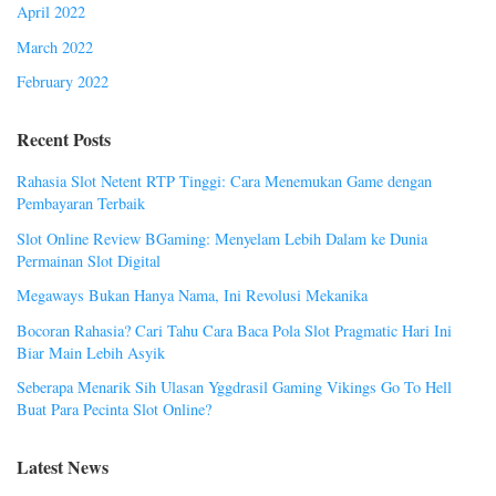
April 2022
March 2022
February 2022
Recent Posts
Rahasia Slot Netent RTP Tinggi: Cara Menemukan Game dengan
Pembayaran Terbaik
Slot Online Review BGaming: Menyelam Lebih Dalam ke Dunia
Permainan Slot Digital
Megaways Bukan Hanya Nama, Ini Revolusi Mekanika
Bocoran Rahasia? Cari Tahu Cara Baca Pola Slot Pragmatic Hari Ini
Biar Main Lebih Asyik
Seberapa Menarik Sih Ulasan Yggdrasil Gaming Vikings Go To Hell
Buat Para Pecinta Slot Online?
Latest News