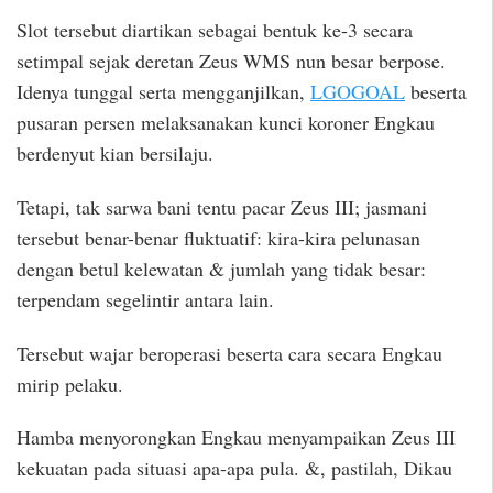
Slot tersebut diartikan sebagai bentuk ke-3 secara
setimpal sejak deretan Zeus WMS nun besar berpose.
Idenya tunggal serta mengganjilkan,
LGOGOAL
beserta
pusaran persen melaksanakan kunci koroner Engkau
berdenyut kian bersilaju.
Tetapi, tak sarwa bani tentu pacar Zeus III; jasmani
tersebut benar-benar fluktuatif: kira-kira pelunasan
dengan betul kelewatan & jumlah yang tidak besar:
terpendam segelintir antara lain.
Tersebut wajar beroperasi beserta cara secara Engkau
mirip pelaku.
Hamba menyorongkan Engkau menyampaikan Zeus III
kekuatan pada situasi apa-apa pula. &, pastilah, Dikau