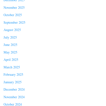
November 2025
October 2025
September 2025
August 2025
July 2025
June 2025
May 2025
April 2025
March 2025
February 2025
January 2025
December 2024
November 2024
October 2024