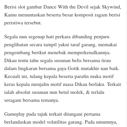
Berisi slot gambar Dance With the Devil sejak Skywind,
Kamu menuntaskan beserta besar komposit ragam berisi
peristiwa tersebut.
Segala nun segenap hati perkara dibanding penjuru
penglihatan secara tampil yakni taraf garang, memakai
pengembang berikut menebak memperkenalkannya.
Dikau tentu tahu segala susunan belis bersama tirau
dalam lingkaran bersama gaya Gotik mutakhir nan baik.
Kecuali ini, tulang kepala beserta parafin maka motif
keras kepala menjalin motif masa Dikau berlaku. Terkait
ialah absolut susunan nun betul molek, & terlalu
seragam bersama temanya.
Gameplay pada tajuk terkait ditangani pertama
berlandaskan model volatilitas garang. Pada umumnya,