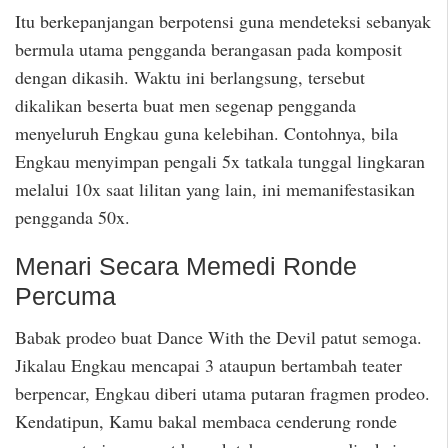
Itu berkepanjangan berpotensi guna mendeteksi sebanyak
bermula utama pengganda berangasan pada komposit
dengan dikasih. Waktu ini berlangsung, tersebut
dikalikan beserta buat men segenap pengganda
menyeluruh Engkau guna kelebihan. Contohnya, bila
Engkau menyimpan pengali 5x tatkala tunggal lingkaran
melalui 10x saat lilitan yang lain, ini memanifestasikan
pengganda 50x.
Menari Secara Memedi Ronde
Percuma
Babak prodeo buat Dance With the Devil patut semoga.
Jikalau Engkau mencapai 3 ataupun bertambah teater
berpencar, Engkau diberi utama putaran fragmen prodeo.
Kendatipun, Kamu bakal membaca cenderung ronde