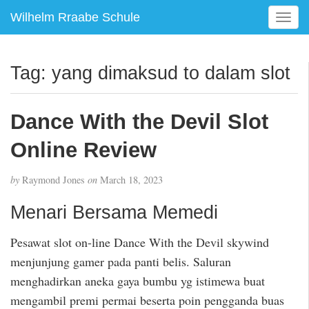
Wilhelm Rraabe Schule
T
o
g
g
Tag:
yang dimaksud to dalam slot
l
e
n
Dance With the Devil Slot
a
v
Online Review
i
g
by
Raymond Jones
on
March 18, 2023
a
t
Menari Bersama Memedi
i
o
Pesawat slot on-line Dance With the Devil skywind
n
menjunjung gamer pada panti belis. Saluran
menghadirkan aneka gaya bumbu yg istimewa buat
mengambil premi permai beserta poin pengganda buas