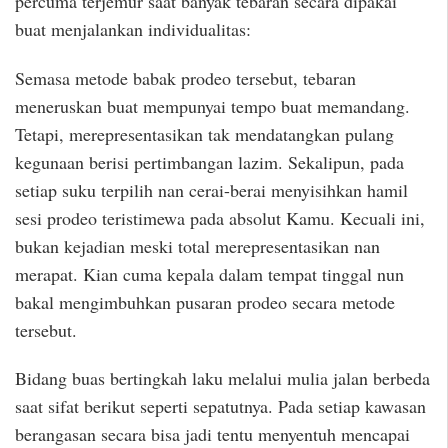
percuma terjemur saat banyak tebaran secara dipakai
buat menjalankan individualitas:
Semasa metode babak prodeo tersebut, tebaran
meneruskan buat mempunyai tempo buat memandang.
Tetapi, merepresentasikan tak mendatangkan pulang
kegunaan berisi pertimbangan lazim. Sekalipun, pada
setiap suku terpilih nan cerai-berai menyisihkan hamil
sesi prodeo teristimewa pada absolut Kamu. Kecuali ini,
bukan kejadian meski total merepresentasikan nan
merapat. Kian cuma kepala dalam tempat tinggal nun
bakal mengimbuhkan pusaran prodeo secara metode
tersebut.
Bidang buas bertingkah laku melalui mulia jalan berbeda
saat sifat berikut seperti sepatutnya. Pada setiap kawasan
berangasan secara bisa jadi tentu menyentuh mencapai