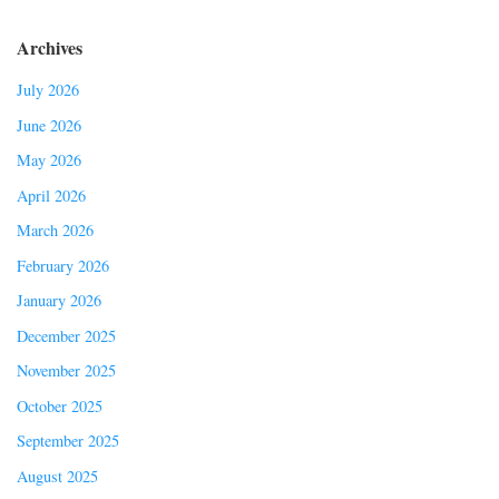
Archives
July 2026
June 2026
May 2026
April 2026
March 2026
February 2026
January 2026
December 2025
November 2025
October 2025
September 2025
August 2025