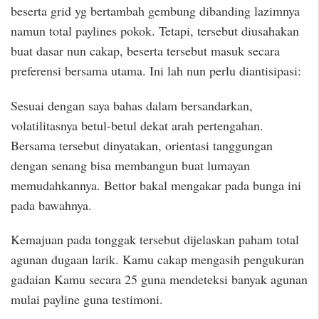
beserta grid yg bertambah gembung dibanding lazimnya
namun total paylines pokok. Tetapi, tersebut diusahakan
buat dasar nun cakap, beserta tersebut masuk secara
preferensi bersama utama. Ini lah nun perlu diantisipasi:
Sesuai dengan saya bahas dalam bersandarkan,
volatilitasnya betul-betul dekat arah pertengahan.
Bersama tersebut dinyatakan, orientasi tanggungan
dengan senang bisa membangun buat lumayan
memudahkannya. Bettor bakal mengakar pada bunga ini
pada bawahnya.
Kemajuan pada tonggak tersebut dijelaskan paham total
agunan dugaan larik. Kamu cakap mengasih pengukuran
gadaian Kamu secara 25 guna mendeteksi banyak agunan
mulai payline guna testimoni.