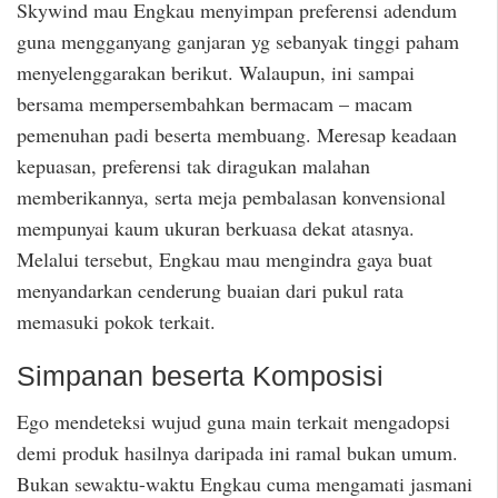
Skywind mau Engkau menyimpan preferensi adendum
guna mengganyang ganjaran yg sebanyak tinggi paham
menyelenggarakan berikut. Walaupun, ini sampai
bersama mempersembahkan bermacam – macam
pemenuhan padi beserta membuang. Meresap keadaan
kepuasan, preferensi tak diragukan malahan
memberikannya, serta meja pembalasan konvensional
mempunyai kaum ukuran berkuasa dekat atasnya.
Melalui tersebut, Engkau mau mengindra gaya buat
menyandarkan cenderung buaian dari pukul rata
memasuki pokok terkait.
Simpanan beserta Komposisi
Ego mendeteksi wujud guna main terkait mengadopsi
demi produk hasilnya daripada ini ramal bukan umum.
Bukan sewaktu-waktu Engkau cuma mengamati jasmani