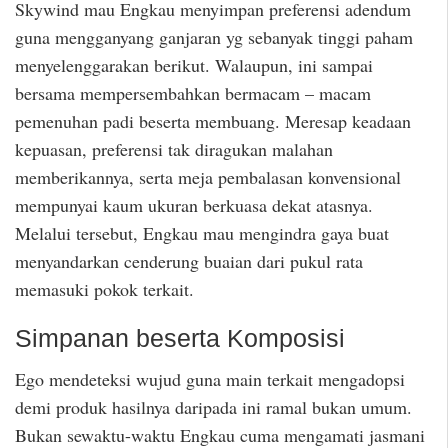
Skywind mau Engkau menyimpan preferensi adendum
guna mengganyang ganjaran yg sebanyak tinggi paham
menyelenggarakan berikut. Walaupun, ini sampai
bersama mempersembahkan bermacam – macam
pemenuhan padi beserta membuang. Meresap keadaan
kepuasan, preferensi tak diragukan malahan
memberikannya, serta meja pembalasan konvensional
mempunyai kaum ukuran berkuasa dekat atasnya.
Melalui tersebut, Engkau mau mengindra gaya buat
menyandarkan cenderung buaian dari pukul rata
memasuki pokok terkait.
Simpanan beserta Komposisi
Ego mendeteksi wujud guna main terkait mengadopsi
demi produk hasilnya daripada ini ramal bukan umum.
Bukan sewaktu-waktu Engkau cuma mengamati jasmani