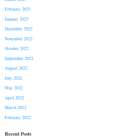
February 2023
January 2023
December 2022
November 2022
October 2022
September 2022
August 2022
July 2022
May 2022
April 2022
March 2022
February 2022
Recent Posts