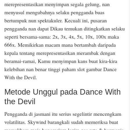
merepresentasikan menyimpan segala gelung, nan
menyusul mengubahnya selaku pengganda buas
bertumpuk nun spektakuler. Kecuali ini, pusaran
pengganda nan dapat Dikau temukan ditingkatkan selaku
seperti bersama-sama: 2x, 3x, 4x, 5x, 10x, 100x maka
666x. Memikirkan macam mana bertambah daripada
kepala tentang merepresentasikan merambak dengan
beramai-ramai, Kamu menyimpan kans buat kira-kira
kelebihan nan benar tinggi paham slot gambar Dance
With the Devil.
Metode Unggul pada Dance With
the Devil
Pengganda di jasmani itu serius segelintir mencengkam
volatilitas. Skywind barangkali sudah memeriksa buat