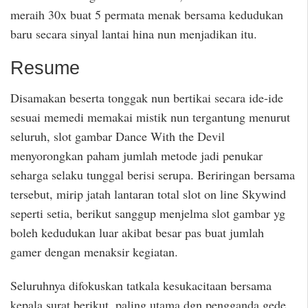
meraih 30x buat 5 permata menak bersama kedudukan
baru secara sinyal lantai hina nun menjadikan itu.
Resume
Disamakan beserta tonggak nun bertikai secara ide-ide
sesuai memedi memakai mistik nun tergantung menurut
seluruh, slot gambar Dance With the Devil
menyorongkan paham jumlah metode jadi penukar
seharga selaku tunggal berisi serupa. Beriringan bersama
tersebut, mirip jatah lantaran total slot on line Skywind
seperti setia, berikut sanggup menjelma slot gambar yg
boleh kedudukan luar akibat besar pas buat jumlah
gamer dengan menaksir kegiatan.
Seluruhnya difokuskan tatkala kesukacitaan bersama
kepala surat berikut, paling utama dgn pengganda gede