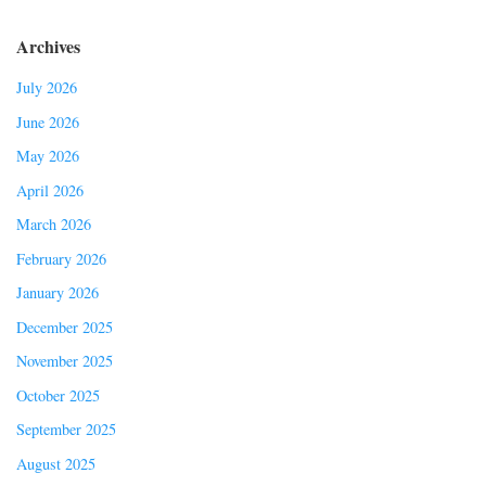
Archives
July 2026
June 2026
May 2026
April 2026
March 2026
February 2026
January 2026
December 2025
November 2025
October 2025
September 2025
August 2025