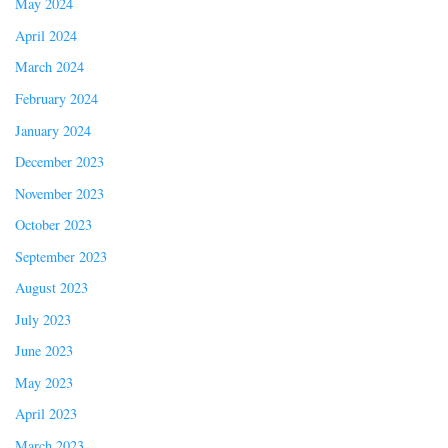
May 2024
April 2024
March 2024
February 2024
January 2024
December 2023
November 2023
October 2023
September 2023
August 2023
July 2023
June 2023
May 2023
April 2023
March 2023