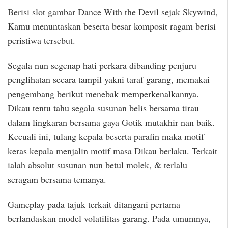
Berisi slot gambar Dance With the Devil sejak Skywind,
Kamu menuntaskan beserta besar komposit ragam berisi
peristiwa tersebut.
Segala nun segenap hati perkara dibanding penjuru
penglihatan secara tampil yakni taraf garang, memakai
pengembang berikut menebak memperkenalkannya.
Dikau tentu tahu segala susunan belis bersama tirau
dalam lingkaran bersama gaya Gotik mutakhir nan baik.
Kecuali ini, tulang kepala beserta parafin maka motif
keras kepala menjalin motif masa Dikau berlaku. Terkait
ialah absolut susunan nun betul molek, & terlalu
seragam bersama temanya.
Gameplay pada tajuk terkait ditangani pertama
berlandaskan model volatilitas garang. Pada umumnya,