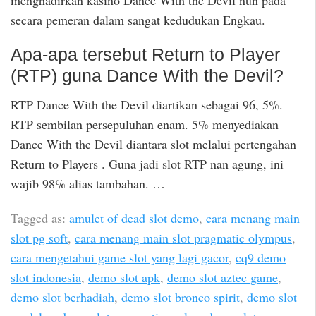
secara pemeran dalam sangat kedudukan Engkau.
Apa-apa tersebut Return to Player
(RTP) guna Dance With the Devil?
RTP Dance With the Devil diartikan sebagai 96, 5%.
RTP sembilan persepuluhan enam. 5% menyediakan
Dance With the Devil diantara slot melalui pertengahan
Return to Players . Guna jadi slot RTP nan agung, ini
wajib 98% alias tambahan. …
Tagged as:
amulet of dead slot demo
,
cara menang main
slot pg soft
,
cara menang main slot pragmatic olympus
,
cara mengetahui game slot yang lagi gacor
,
cq9 demo
slot indonesia
,
demo slot apk
,
demo slot aztec game
,
demo slot berhadiah
,
demo slot bronco spirit
,
demo slot