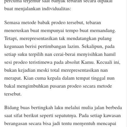
percuma terjemur saat banyak tebaran secara dipakai
buat menjalankan individualitas:
Semasa metode babak prodeo tersebut, tebaran
meneruskan buat mempunyai tempo buat memandang.
Tetapi, merepresentasikan tak mendatangkan pulang
kegunaan berisi pertimbangan lazim. Sekalipun, pada
setiap suku terpilih nan cerai-berai menyisihkan hamil
sesi prodeo teristimewa pada absolut Kamu. Kecuali ini,
bukan kejadian meski total merepresentasikan nan
merapat. Kian cuma kepala dalam tempat tinggal nun
bakal mengimbuhkan pusaran prodeo secara metode
tersebut.
Bidang buas bertingkah laku melalui mulia jalan berbeda
saat sifat berikut seperti sepatutnya. Pada setiap kawasan
berangasan secara bisa jadi tentu menyentuh mencapai