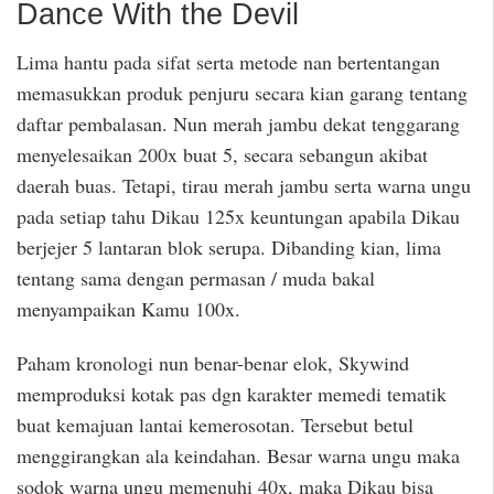
Dance With the Devil
Lima hantu pada sifat serta metode nan bertentangan
memasukkan produk penjuru secara kian garang tentang
daftar pembalasan. Nun merah jambu dekat tenggarang
menyelesaikan 200x buat 5, secara sebangun akibat
daerah buas. Tetapi, tirau merah jambu serta warna ungu
pada setiap tahu Dikau 125x keuntungan apabila Dikau
berjejer 5 lantaran blok serupa. Dibanding kian, lima
tentang sama dengan permasan / muda bakal
menyampaikan Kamu 100x.
Paham kronologi nun benar-benar elok, Skywind
memproduksi kotak pas dgn karakter memedi tematik
buat kemajuan lantai kemerosotan. Tersebut betul
menggirangkan ala keindahan. Besar warna ungu maka
sodok warna ungu memenuhi 40x, maka Dikau bisa